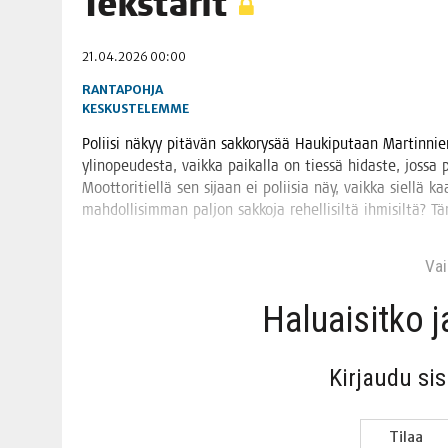
Teks­ta­rit
06.08.2026
|
TOI­VEI­DEN KOTI IISTÄ!
21.04.2026 00:00
06.08.2026
|
KII­MIN­KI­PÄI­VÄT JÄR­JES­TE­TÄÄN PERIN­TEI­TÄ KUNNIOIT
RANTAPOHJA
KESKUSTELEMME
Polii­si näkyy pitä­vän sak­ko­ry­sää Hau­ki­pu­taan Mar­tin­nie­
yli­no­peu­des­ta, vaik­ka pai­kal­la on ties­sä hidas­te, jos­s
Moot­to­ri­tiel­lä sen sijaan ei polii­sia näy, vaik­ka siel­lä k
mah­dol­li­sim­man pal­jon sak­ko­ja rehel­li­sil­tä ihmi­sil­tä? 
Vain
Haluai­sit­ko 
Kir­jau­du si
Tilaa