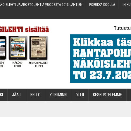
KÖIS­LEH­TI JA ARKIS­TO­LEH­TIÄ VUO­DES­TA 2013 LÄHTIEN
PORUK­KA KOOLLA
IIN KU
Tutustu
­KI
JÄÄ­LI
KEL­LO
YLI­KII­MIN­KI
YLI-II
KES­KUS­TE­LEM­ME
STA