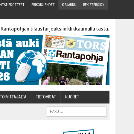
N­TA­TIE­DOT­TEET
ERI­KOIS­LEH­DET
KIR­JAU­DU
REKIS­TE­RÖI­DY
 Rantapohjan tilaustarjouksiin klikkaamalla
tästä
.
TOI­MIT­TA­JAL­TA
TIETOVISAT
NUO­RET