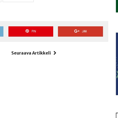
PIN
JAA
i
Seuraava Artikkeli