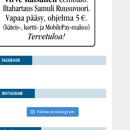
FACE­BOOK
INS­TA­GRAM
Follow on Instagram