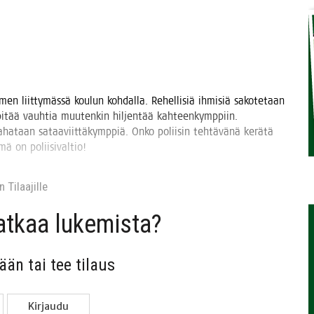
TAEN
men liit­ty­mäs­sä kou­lun koh­dal­la. Rehel­li­siä ihmi­siä sako­te­taan
a pitää vauh­tia muu­ten­kin hil­jen­tää kah­teen­kymp­piin.
aa­ha­taan sataa­viit­tä­kymp­piä. Onko polii­sin teh­tä­vä­nä kerä­tä
Tämä on poliisivaltio!
 Tilaa­jil­le
jat­kaa lukemista?
sään tai tee tilaus
Kir­jau­du