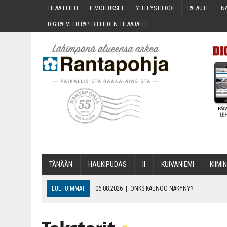
TILAA LEH­TI
ILMOI­TUK­SET
YHTEYS­TIE­DOT
PALAU­TE
NÄ
DIGI­PAL­VE­LU PAPE­RI­LEH­DEN TILAAJALLE
TÄNÄÄN
HAU­KI­PU­DAS
II
KUI­VA­NIE­MI
KII­MIN
LUETUIMMAT
06.08.2026
|
ONKS KAU­NOO NÄKYNY?
06.08.2026
|
MAKA­RO­NI­LAA­TI­KOL­LA ARKEEN
06.08.2026
|
OPIN­TOI­HIN KAN­SA­LAIS­OPIS­TOS­SA VOI SAA­DA AVUSTU