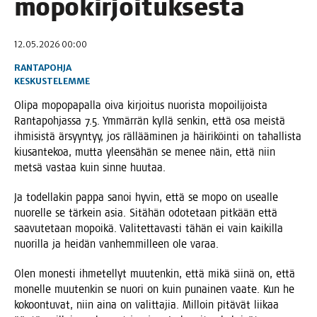
mopokirjoituksesta
12.05.2026 00:00
RANTAPOHJA
KESKUSTELEMME
Oli­pa mopo­pa­pal­la oiva kir­joi­tus nuo­ris­ta mopoi­li­jois­ta
Ran­ta­poh­jas­sa 7.5. Ymmär­rän kyl­lä sen­kin, että osa meis­tä
ihmi­sis­tä ärsyyn­tyy, jos räl­lää­mi­nen ja häi­ri­köin­ti on tahal­lis­ta
kiusan­te­koa, mut­ta yleen­sä­hän se menee näin, että niin
met­sä vas­taa kuin sin­ne huutaa.
Ja todel­la­kin pap­pa sanoi hyvin, että se mopo on useal­le
nuo­rel­le se tär­kein asia. Sitä­hän odo­te­taan pit­kään että
saa­vu­te­taan mopoi­kä. Vali­tet­ta­vas­ti tähän ei vain kai­kil­la
nuo­ril­la ja hei­dän van­hem­mil­leen ole varaa.
Olen mones­ti ihme­tel­lyt muu­ten­kin, että mikä sii­nä on, että
monel­le muu­ten­kin se nuo­ri on kuin punai­nen vaa­te. Kun he
kokoon­tu­vat, niin aina on valit­ta­jia. Mil­loin pitä­vät lii­kaa