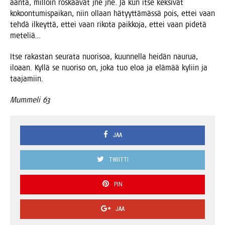
ään­tä, mil­loin ros­kaa­vat jne jne. Ja kun itse kek­si­vät
kokoon­tu­mis­pai­kan, niin ollaan hätyyt­tä­mäs­sä pois, ettei vaan
teh­dä ilkeyt­tä, ettei vaan riko­ta paik­ko­ja, ettei vaan pide­tä
meteliä…
Itse rakas­tan seu­ra­ta nuo­ri­soa, kuun­nel­la hei­dän nau­rua,
ilo­aan. Kyl­lä se nuo­ri­so on, joka tuo eloa ja elä­mää kyliin ja
taajamiin.
Mum­me­li 63
JAA
TWIITTI
PIN
JAA