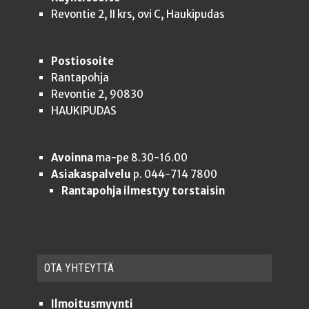
Revontie 2, II krs, ovi C, Haukipudas
Postiosoite
Rantapohja
Revontie 2, 90830
HAUKIPUDAS
Avoinna
ma-pe 8.30-16.00
Asiakaspalvelu
p. 044-714 7800
Rantapohja ilmestyy torstaisin
OTA YHTEYT­TÄ
Ilmoitusmyynti