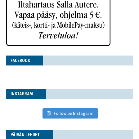
FACE­BOOK
INS­TA­GRAM
Follow on Instagram
PÄI­VÄN LEHDET