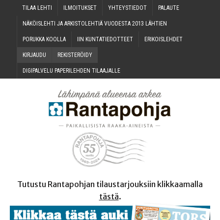
TILAA LEH­TI
ILMOI­TUK­SET
YHTEYS­TIE­DOT
PALAU­TE
NÄKÖIS­LEH­TI JA ARKIS­TO­LEH­TIÄ VUO­DES­TA 2013 LÄHTIEN
PORUK­KA KOOLLA
IIN KUN­TA­TIE­DOT­TEET
ERI­KOIS­LEH­DET
KIR­JAU­DU
REKIS­TE­RÖI­DY
DIGI­PAL­VE­LU PAPE­RI­LEH­DEN TILAAJALLE
Tutustu Rantapohjan tilaustarjouksiin klikkaamalla
tästä
.