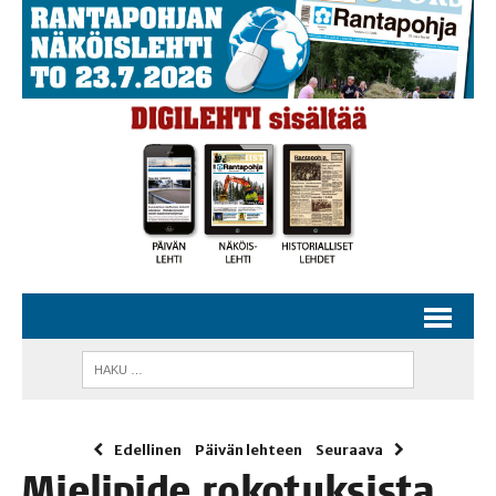
Edellinen
Päivän lehteen
Seuraava
Mie­li­pi­de roko­tuk­sis­ta