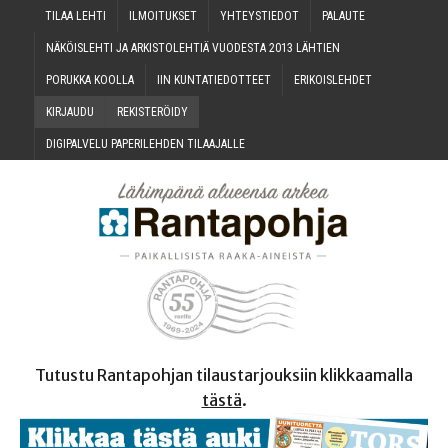
TILAA LEH­TI
ILMOI­TUK­SET
YHTEYS­TIE­DOT
PALAU­TE
NÄKÖIS­LEH­TI JA ARKIS­TO­LEH­TIÄ VUO­DES­TA 2013 LÄHTIEN
PORUK­KA KOOLLA
IIN KUN­TA­TIE­DOT­TEET
ERI­KOIS­LEH­DET
KIR­JAU­DU
REKIS­TE­RÖI­DY
DIGI­PAL­VE­LU PAPE­RI­LEH­DEN TILAAJALLE
Tutustu Rantapohjan tilaustarjouksiin klikkaamalla
tästä
.