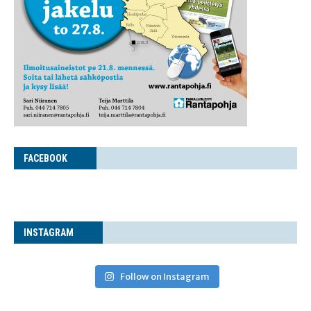
FACE­BOOK
INS­TA­GRAM
Follow on Instagram