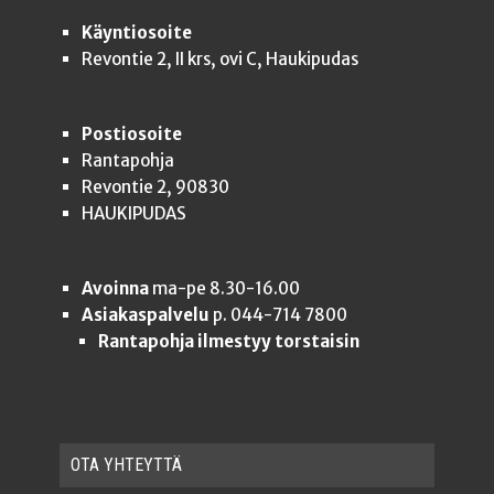
Käyntiosoite
Revontie 2, II krs, ovi C, Haukipudas
Postiosoite
Rantapohja
Revontie 2, 90830
HAUKIPUDAS
Avoinna
ma-pe 8.30-16.00
Asiakaspalvelu
p. 044-714 7800
Rantapohja ilmestyy torstaisin
OTA YHTEYT­TÄ