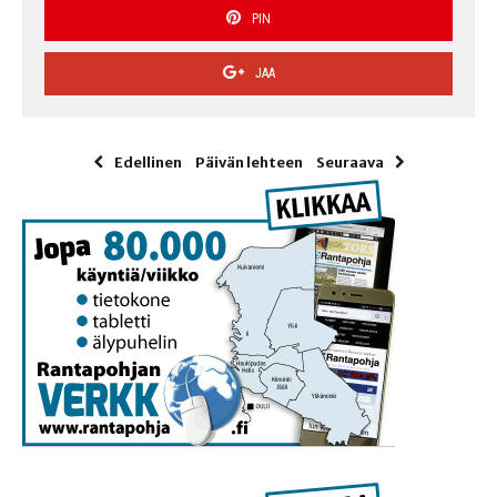
PIN
JAA
Edellinen
Päivän lehteen
Seuraava