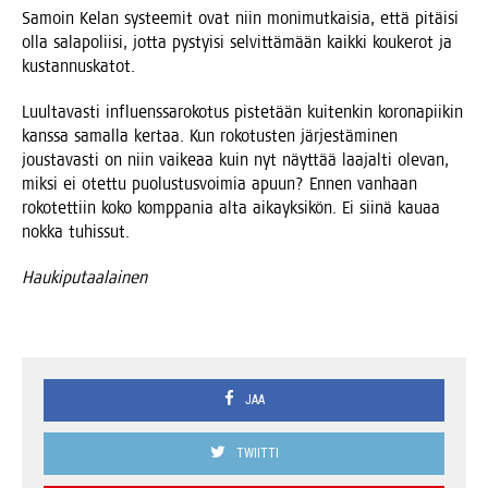
Samoin Kelan sys­tee­mit ovat niin moni­mut­kai­sia, että pitäi­si
olla sala­po­lii­si, jot­ta pys­tyi­si sel­vit­tä­mään kaik­ki kou­ke­rot ja
kustannuskatot.
Luul­ta­vas­ti influens­sa­ro­ko­tus pis­te­tään kui­ten­kin koro­na­pii­kin
kans­sa samal­la ker­taa. Kun roko­tus­ten jär­jes­tä­mi­nen
jous­ta­vas­ti on niin vai­ke­aa kuin nyt näyt­tää laa­jal­ti ole­van,
mik­si ei otet­tu puo­lus­tus­voi­mia apuun? Ennen van­haan
roko­tet­tiin koko komp­pa­nia alta aikayk­si­kön. Ei sii­nä kau­aa
nok­ka tuhissut.
Hau­ki­pu­taa­lai­nen
JAA
TWIITTI