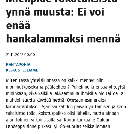
ynnä muus­ta: Ei voi
enää
han­ka­lam­mak­si mennä
21.11.2023 00:00
RANTAPOHJA
KESKUSTELEMME
Miten täs­sä yhteis­kun­nas­sa on kaik­ki men­nyt niin
moni­mut­kai­sek­si ja pää­lael­leen? Puhe­li­mel­la ei saa yhteyt­tä
mihin­kään, eikä kai­kil­la iäk­kääm­mil­lä ihmi­sil­lä ole tai­toa tai
mah­dol­li­suut­ta käyt­tää net­tiä. Ote­taan esi­mer­kik­si
koro­na­ro­ko­tuk­set. Ajan sai kah­den päi­vän yrit­tä­mi­sen jäl­keen
takai­sin­soi­tol­la. Roko­tus­paik­ka oli­si lähel­lä, mut­ta ainoan
ajan kol­men vii­kon sisäl­lä sai Kon­tin­kan­kaal­le Ouluun.
Läh­dep­pä sin­ne pit­käs­ti yli 80-vuo­tias seikkailemaan!