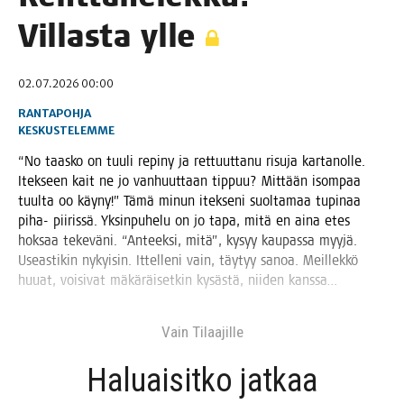
Vil­las­ta ylle
02.07.2026 00:00
RANTAPOHJA
KESKUSTELEMME
“No taas­ko on tuu­li repi­ny ja ret­tuut­ta­nu risu­ja kar­ta­nol­le.
Itek­seen kait ne jo van­huut­taan tip­puu? Mit­tään isom­paa
tuul­ta oo käy­ny!” Tämä minun itek­se­ni suol­ta­maa tupi­naa
piha- pii­ris­sä. Yksin­pu­he­lu on jo tapa, mitä en aina etes
hok­saa teke­vä­ni. “Anteek­si, mitä”, kysyy kau­pas­sa myy­jä.
Useas­ti­kin nykyi­sin. Ittel­le­ni vain, täy­tyy sanoa. Meil­lek­kö
huu­at, voi­si­vat mäkä­räi­set­kin kysäs­tä, nii­den kanssa…
Vain Tilaa­jil­le
Haluai­sit­ko jat­kaa