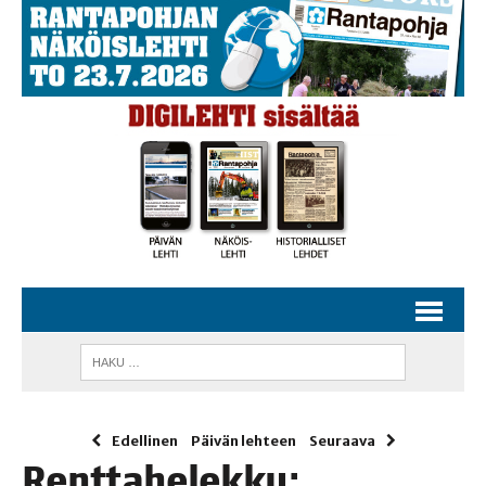
Edellinen
Päivän lehteen
Seuraava
Rent­ta­he­lek­ku: