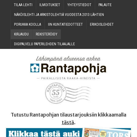
TILAA LEH­TI
ILMOI­TUK­SET
YHTEYS­TIE­DOT
PALAU­TE
NÄKÖIS­LEH­TI JA ARKIS­TO­LEH­TIÄ VUO­DES­TA 2013 LÄHTIEN
PORUK­KA KOOLLA
IIN KUN­TA­TIE­DOT­TEET
ERI­KOIS­LEH­DET
KIR­JAU­DU
REKIS­TE­RÖI­DY
DIGI­PAL­VE­LU PAPE­RI­LEH­DEN TILAAJALLE
Tutustu Rantapohjan tilaustarjouksiin klikkaamalla
tästä
.