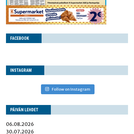
FACE­BOOK
INS­TA­GRAM
Follow on Instagram
PÄI­VÄN LEHDET
06.08.2026
30.07.2026