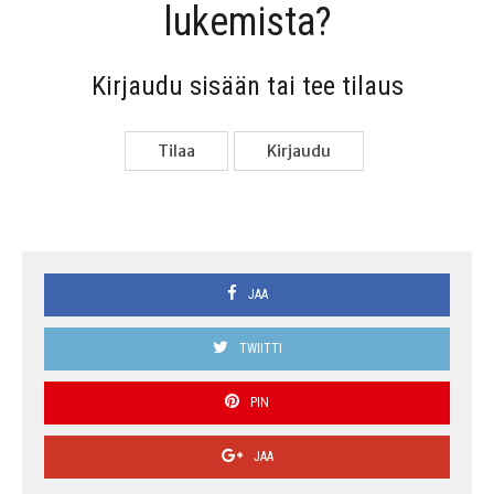
lukemista?
Kir­jau­du sisään tai tee tilaus
Tilaa
Kir­jau­du
JAA
TWIITTI
PIN
JAA