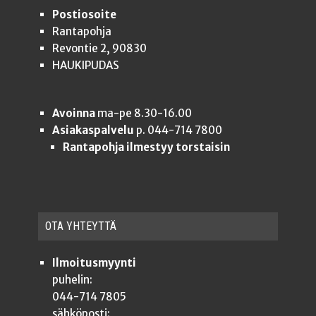
Postiosoite
Rantapohja
Revontie 2, 90830
HAUKIPUDAS
Avoinna
ma-pe 8.30-16.00
Asiakaspalvelu
p. 044-714 7800
Rantapohja ilmestyy torstaisin
OTA YHTEYT­TÄ
Ilmoitusmyynti
puhelin:
044-714 7805
sähköposti: