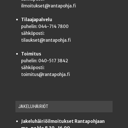
ilmoitukset@rantapohja.fi
Tilaajapalvelu
puhelin: 044-714 7800
sähköposti:
tilaukset@rantapohja.fi
Toimitus
puhelin: 040-517 3842
sähköposti:
toimitus@rantapohja.fi
JAKE­LU­HÄI­RIÖT
Jakeluhäiriöilmoitukset Rantapohjaan