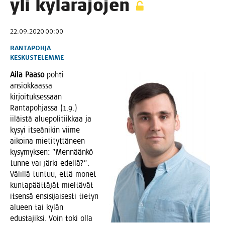
yli kylärajojen
22.09.2020 00:00
RANTAPOHJA
KESKUSTELEMME
Aila Paa­so
poh­ti
ansiok­kaas­sa
kir­joi­tuk­ses­saan
Ran­ta­poh­jas­sa (1.9.)
iiläis­tä alue­po­li­tiik­kaa ja
kysyi itseä­ni­kin vii­me
aikoi­na mie­ti­tyt­tä­neen
kysy­myk­sen: ”Men­nään­kö
tun­ne vai jär­ki edel­lä?”.
Välil­lä tun­tuu, että monet
kun­ta­päät­tä­jät miel­tä­vät
itsen­sä ensi­si­jai­ses­ti tie­tyn
alu­een tai kylän
edus­ta­jik­si. Voin toki olla