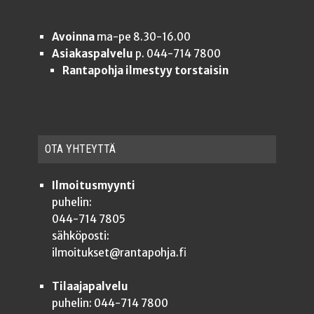
Avoinna
ma-pe 8.30-16.00
Asiakaspalvelu
p. 044-714 7800
Rantapohja ilmestyy torstaisin
OTA YHTEYT­TÄ
Ilmoitusmyynti
puhelin:
044-714 7805
sähköposti:
ilmoitukset@rantapohja.fi
Tilaajapalvelu
puhelin: 044-714 7800