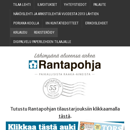
TILAA LEH­TI
ILMOI­TUK­SET
YHTEYS­TIE­DOT
PALAU­TE
NÄKÖIS­LEH­TI JA ARKIS­TO­LEH­TIÄ VUO­DES­TA 2013 LÄHTIEN
PORUK­KA KOOLLA
IIN KUN­TA­TIE­DOT­TEET
ERI­KOIS­LEH­DET
KIR­JAU­DU
REKIS­TE­RÖI­DY
DIGI­PAL­VE­LU PAPE­RI­LEH­DEN TILAAJALLE
Tutustu Rantapohjan tilaustarjouksiin klikkaamalla
tästä
.