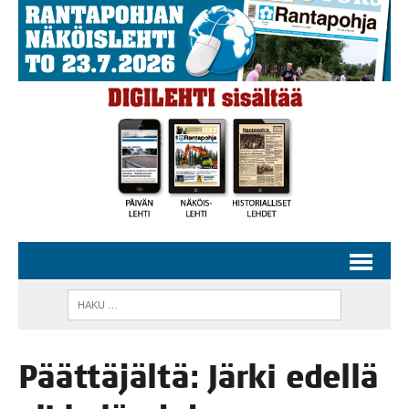
Päät­tä­jäl­tä: Jär­ki edel­lä