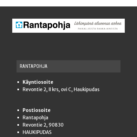
RAN­TA­POH­JA
Käyntiosoite
Revontie 2, II krs, ovi C, Haukipudas
Postiosoite
Rantapohja
Revontie 2, 90830
HAUKIPUDAS