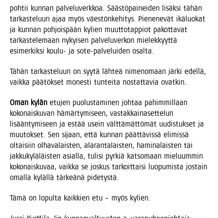
poh­tii kun­nan pal­ve­lu­verk­koa. Sääs­tö­pai­nei­den lisäk­si tähän
tar­kas­te­luun ajaa myös väes­tön­ke­hi­tys. Pie­ne­ne­vät ikä­luo­kat
ja kun­nan poh­jois­pään kylien muut­to­tap­piot pakot­ta­vat
tar­kas­te­le­maan nykyi­sen pal­ve­lu­ver­kon mie­lek­kyyt­tä
esi­mer­kik­si kou­lu- ja sote-pal­ve­lui­den osalta.
Tähän tar­kas­te­luun on syy­tä läh­teä nime­no­maan jär­ki edel­lä,
vaik­ka pää­tök­set mones­ti tun­tei­ta nos­tat­ta­via ovatkin.
Oman kylän
etu­jen puo­lus­ta­mi­nen joh­taa pahim­mil­laan
koko­nais­ku­van hämär­ty­mi­seen, vas­tak­kai­na­set­te­lun
lisään­ty­mi­seen ja estää usein vält­tä­mät­tö­mät uudis­tuk­set ja
muu­tok­set. Sen sijaan, että kun­nan päät­tä­vis­sä eli­mis­sä
oltai­siin olha­va­lais­ten, ala­ran­ta­lais­ten, hami­na­lais­ten tai
jak­ku­ky­lä­läis­ten asial­la, tuli­si pyr­kiä kat­so­maan mie­luum­min
koko­nais­ku­vaa, vaik­ka se jos­kus tar­koit­tai­si luo­pu­mis­ta jos­tain
omal­la kyläl­lä tär­keä­nä pidetystä.
Tämä on lopul­ta kaik­kien etu – myös kylien.