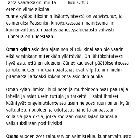
täs­sä vää­räs­sä­kin, mut­ta
Jus­si Kurttila.
eten­kin vii­me aikoi­na
tun­ne kylä­po­li­ti­koin­nin lisään­ty­mi­ses­tä on vah­vis­tu­nut, ja
esi­mer­kik­si Paa­son­kin kir­joi­tuk­ses­saan mai­nit­se­ma Iin
kun­nan­val­tuus­ton pää­tös äänes­ty­sa­lue­jaos­ta vah­vis­ti
tun­net­ta entuudestaan.
Oman kylän
asioi­den aja­mi­nen ei toki sinäl­lään ole vää­rin
eikä var­sin­kaan miten­kään yllät­tä­vää. On läh­tö­koh­tai­ses­ti
hyvä asia, että eri aluei­den äänet kuu­lu­vat pää­tök­sen­teos­sa
ja koke­muk­se­ni mukaan päät­tä­jät ovat vil­pit­tö­min mie­lin
pitä­mäs­sä tär­keäk­si koke­mien­sa asioi­den puolia.
Oman kylän ihmi­set huo­li­neen ja mur­hei­neen ovat päät­tä­jiä
lähel­lä ja asiat usein tut­tu­ja ja tär­kei­tä. Lisäk­si ihmi­set
kään­ty­vät ongel­ma­ti­lan­teis­sa usein hel­pos­ti juu­ri oman kylän
val­tuu­te­tun puo­leen ja odot­ta­vat hänel­tä ainoas­taan
sel­lai­sia pää­tök­siä, jot­ka koe­taan oman kylän kan­nal­ta
vai­ku­tuk­sil­taan positiivisiksi.
Osa­na
vuo­den 2021 talous­ar­vion val­mis­te­lua, kun­nan­val­tuus­to