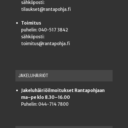
sähköposti:
tilaukset@rantapohja.fi
Toimitus
puhelin: 040-517 3842
sähköposti:
toimitus@rantapohja.fi
JAKE­LU­HÄI­RIÖT
Jakeluhäiriöilmoitukset Rantapohjaan
ma–pe klo 8.30–16.00
Puhelin: 044-714 7800