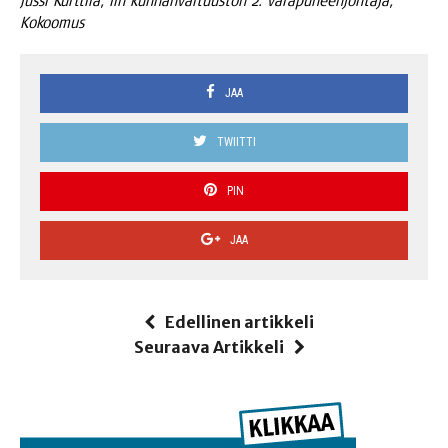
Jus­si Kurt­ti­la, Iin kun­nan­val­tuus­ton 2. vara­pu­heen­joh­ta­ja,
Kokoomus
JAA
TWIITTI
PIN
JAA
Edellinen artikkeli
Seuraava Artikkeli