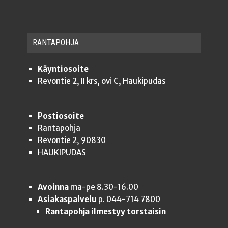
RAN­TA­POH­JA
Käyntiosoite
Revontie 2, II krs, ovi C, Haukipudas
Postiosoite
Rantapohja
Revontie 2, 90830
HAUKIPUDAS
Avoinna
ma-pe 8.30-16.00
Asiakaspalvelu
p. 044-714 7800
Rantapohja ilmestyy torstaisin