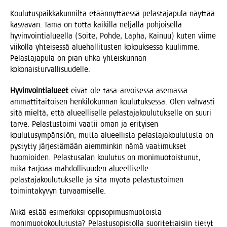
Kou­lu­tus­paik­ka­kun­nil­ta etään­nyt­täes­sä pelas­ta­ja­pu­la näyt­tää
kas­va­van. Tämä on tot­ta kai­kil­la nel­jäl­lä poh­joi­sel­la
hyvin­voin­tia­lu­eel­la (Soi­te, Poh­de, Lap­ha, Kai­nuu) kuten vii­me
vii­kol­la yhtei­ses­sä alue­hal­li­tus­ten kokouk­ses­sa kuu­lim­me.
Pelas­ta­ja­pu­la on pian uhka yhteis­kun­nan
kokonaisturvallisuudelle.
Hyvin­voin­tia­lu­eet
eivät ole tasa-arvoi­ses­sa ase­mas­sa
ammat­ti­tai­toi­sen hen­ki­lö­kun­nan kou­lu­tuk­ses­sa. Olen vah­vas­ti
sitä miel­tä, että alu­eel­li­sel­le pelas­ta­ja­kou­lu­tuk­sel­le on suu­ri
tar­ve. Pelas­tus­toi­mi vaa­tii oman ja eri­tyi­sen
kou­lu­tusym­pä­ris­tön, mut­ta alu­eel­lis­ta pelas­ta­ja­kou­lu­tus­ta on
pys­tyt­ty jär­jes­tä­mään aiem­min­kin nämä vaa­ti­muk­set
huo­mioi­den. Pelas­tusa­lan kou­lu­tus on moni­muo­tois­tu­nut,
mikä tar­jo­aa mah­dol­li­suu­den alu­eel­li­sel­le
pelas­ta­ja­kou­lu­tuk­sel­le ja sitä myö­tä pelas­tus­toi­men
toi­min­ta­ky­vyn turvaamiselle.
Mikä estää esi­mer­kik­si oppi­so­pi­mus­muo­tois­ta
moni­muo­to­kou­lu­tus­ta? Pelas­tus­opis­tol­la suo­ri­tet­tai­siin tie­tyt