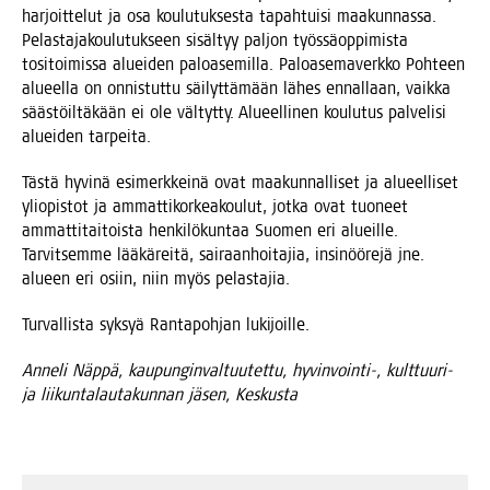
har­joit­te­lut ja osa kou­lu­tuk­ses­ta tapah­tui­si maa­kun­nas­sa.
Pelas­ta­ja­kou­lu­tuk­seen sisäl­tyy pal­jon työs­sä­op­pi­mis­ta
tosi­toi­mis­sa aluei­den paloa­se­mil­la. Paloa­se­ma­verk­ko Poh­teen
alu­eel­la on onnis­tut­tu säi­lyt­tä­mään lähes ennal­laan, vaik­ka
sääs­töil­tä­kään ei ole väl­tyt­ty. Alu­eel­li­nen kou­lu­tus pal­ve­li­si
aluei­den tarpeita.
Täs­tä hyvi­nä esi­merk­kei­nä ovat maa­kun­nal­li­set ja alu­eel­li­set
yli­opis­tot ja ammat­ti­kor­kea­kou­lut, jot­ka ovat tuo­neet
ammat­ti­tai­tois­ta hen­ki­lö­kun­taa Suo­men eri alueil­le.
Tar­vit­sem­me lää­kä­rei­tä, sai­raan­hoi­ta­jia, insi­nöö­re­jä jne.
alu­een eri osiin, niin myös pelastajia.
Tur­val­lis­ta syk­syä Ran­ta­poh­jan lukijoille.
Anne­li Näp­pä, kau­pun­gin­val­tuu­tet­tu, hyvinvointi‑, kult­tuu­ri-
ja lii­kun­ta­lau­ta­kun­nan jäsen, Keskusta