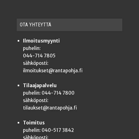
OTA YHTEYT­TÄ
Ilmoitusmyynti
puhelin:
044-714 7805
sähköposti:
ilmoitukset@rantapohja.fi
Tilaajapalvelu
puhelin: 044-714 7800
sähköposti:
tilaukset@rantapohja.fi
Toimitus
puhelin: 040-517 3842
sähköposti: