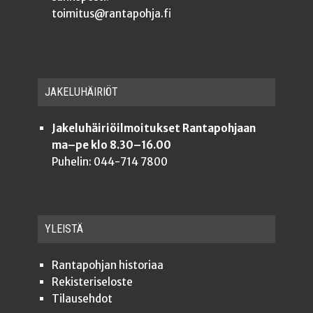
toimitus@rantapohja.fi
JAKE­LU­HÄI­RIÖT
Jakeluhäiriöilmoitukset Rantapohjaan
ma–pe klo 8.30–16.00
Puhelin: 044-714 7800
YLEISTÄ
Ran­ta­poh­jan historiaa
Rekis­te­ri­se­los­te
Tilauseh­dot