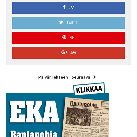
JAA
TWIITTI
PIN
JAA
Päivän lehteen
Seuraava