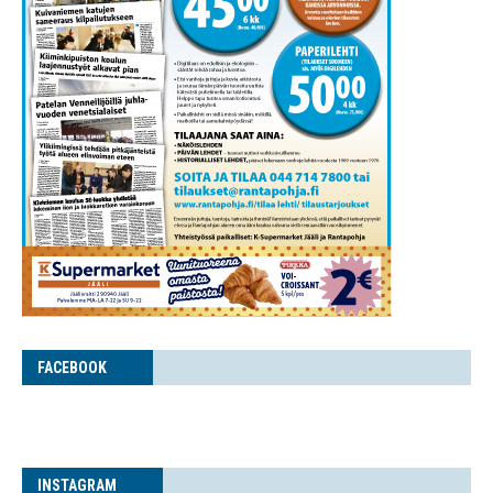
FACE­BOOK
INS­TA­GRAM