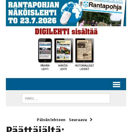
Päivän lehteen
Seuraava
Päät­tä­jäl­tä: