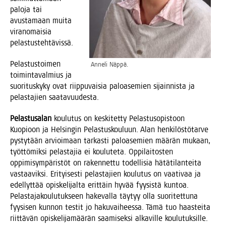
palo­ja tai
avus­ta­maan mui­ta
viran­omai­sia
pelastustehtävissä.
Pelas­tus­toi­men
Anne­li Näppä.
toi­min­ta­val­mius ja
suo­ri­tus­ky­ky ovat riip­pu­vai­sia paloa­se­mien sijain­nis­ta ja
pelas­ta­jien saatavuudesta.
Pelas­tusa­lan
kou­lu­tus on kes­ki­tet­ty Pelas­tus­opis­toon
Kuo­pioon ja Hel­sin­gin Pelas­tus­kou­luun. Alan hen­ki­lös­tö­tar­ve
pys­ty­tään arvioi­maan tar­kas­ti paloa­se­mien mää­rän mukaan,
työt­tö­mik­si pelas­ta­jia ei kou­lu­te­ta. Oppi­lai­tos­ten
oppi­mi­sym­pä­ris­töt on raken­net­tu todel­li­sia hätä­ti­lan­tei­ta
vas­taa­vik­si. Eri­tyi­ses­ti pelas­ta­jien kou­lu­tus on vaa­ti­vaa ja
edel­lyt­tää opis­ke­li­jal­ta erit­täin hyvää fyy­sis­tä kun­toa.
Pelas­ta­ja­kou­lu­tuk­seen hake­val­la täy­tyy olla suo­ri­tet­tu­na
fyy­si­sen kun­non tes­tit jo haku­vai­hees­sa. Tämä tuo haas­tei­ta
riit­tä­vän opis­ke­li­ja­mää­rän saa­mi­sek­si alka­vil­le koulutuksille.