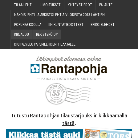
TILAA LEH­TI
ILMOI­TUK­SET
YHTEYS­TIE­DOT
PALAU­TE
NÄKÖIS­LEH­TI JA ARKIS­TO­LEH­TIÄ VUO­DES­TA 2013 LÄHTIEN
PORUK­KA KOOLLA
IIN KUN­TA­TIE­DOT­TEET
ERI­KOIS­LEH­DET
KIR­JAU­DU
REKIS­TE­RÖI­DY
DIGI­PAL­VE­LU PAPE­RI­LEH­DEN TILAAJALLE
Tutustu Rantapohjan tilaustarjouksiin klikkaamalla
tästä
.