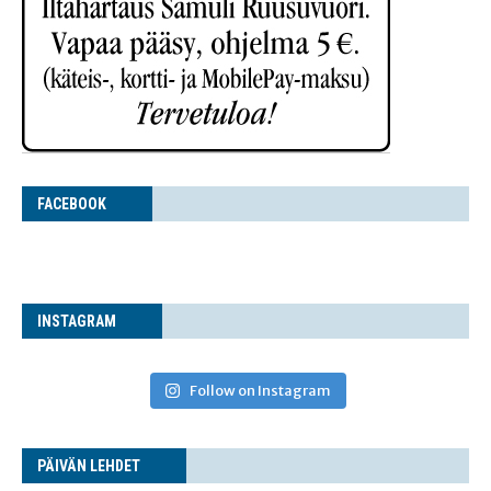
FACE­BOOK
INS­TA­GRAM
Follow on Instagram
PÄI­VÄN LEHDET