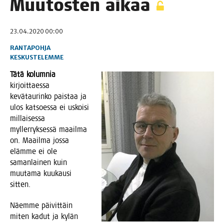
Muu­tos­ten aikaa
23.04.2020 00:00
RANTAPOHJA
KESKUSTELEMME
Tätä kolum­nia
kir­joit­taes­sa
kevä­tau­rin­ko pais­taa ja
ulos kat­soes­sa ei uskoi­si
mil­lai­ses­sa
myl­ler­ryk­ses­sä maa­il­ma
on. Maa­il­ma jos­sa
eläm­me ei ole
saman­lai­nen kuin
muu­ta­ma kuu­kausi
sitten.
Näem­me päi­vit­täin
miten kadut ja kylän