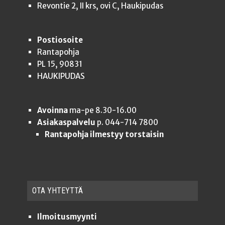
Revontie 2, II krs, ovi C, Haukipudas
Postiosoite
Rantapohja
PL 15, 90831
HAUKIPUDAS
Avoinna
ma-pe 8.30-16.00
Asiakaspalvelu
p. 044-714 7800
Rantapohja ilmestyy torstaisin
OTA YHTEYT­TÄ
Ilmoitusmyynti