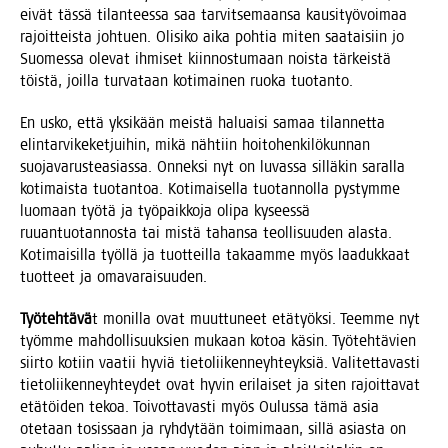
eivät täs­sä tilan­tees­sa saa tar­vit­se­maan­sa kausi­työ­voi­maa
rajoit­teis­ta joh­tuen. Oli­si­ko aika poh­tia miten saa­tai­siin jo
Suo­mes­sa ole­vat ihmi­set kiin­nos­tu­maan nois­ta tär­keis­tä
töis­tä, joil­la tur­va­taan koti­mai­nen ruo­ka tuotanto.
En usko, että yksi­kään meis­tä haluai­si samaa tilan­net­ta
elin­tar­vi­ke­ket­jui­hin, mikä näh­tiin hoi­to­hen­ki­lö­kun­nan
suo­ja­va­rus­tea­sias­sa. Onnek­si nyt on luvas­sa sil­lä­kin saral­la
koti­mais­ta tuo­tan­toa. Koti­mai­sel­la tuo­tan­nol­la pys­tym­me
luo­maan työ­tä ja työ­paik­ko­ja oli­pa kysees­sä
ruu­an­tuo­tan­nos­ta tai mis­tä tahan­sa teol­li­suu­den alas­ta.
Koti­mai­sil­la työl­lä ja tuot­teil­la takaam­me myös laa­duk­kaat
tuot­teet ja omavaraisuuden.
Työ­teh­tä­vä
t monil­la ovat muut­tu­neet etä­työk­si. Teem­me nyt
työm­me mah­dol­li­suuk­sien mukaan kotoa käsin. Työ­teh­tä­vien
siir­to kotiin vaa­tii hyviä tie­to­lii­ken­neyh­teyk­siä. Vali­tet­ta­vas­ti
tie­to­lii­ken­neyh­tey­det ovat hyvin eri­lai­set ja siten rajoit­ta­vat
etä­töi­den tekoa. Toi­vot­ta­vas­ti myös Oulus­sa tämä asia
ote­taan tosis­saan ja ryh­dy­tään toi­mi­maan, sil­lä asias­ta on