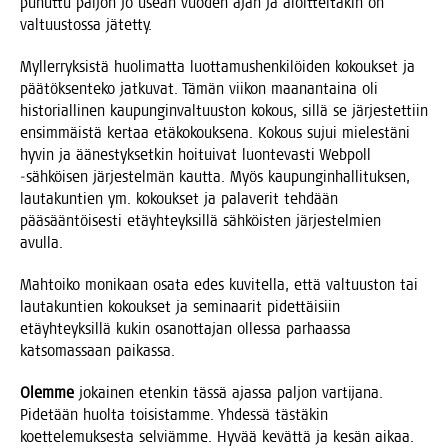
puhut­tu pal­jon jo usean vuo­den ajan ja aloit­tei­ta­kin on
val­tuus­tos­sa jätetty.
Myl­ler­ryk­sis­tä huo­li­mat­ta luot­ta­mus­hen­ki­löi­den kokouk­set ja
pää­tök­sen­te­ko jat­ku­vat. Tämän vii­kon maa­nan­tai­na oli
his­to­rial­li­nen kau­pun­gin­val­tuus­ton kokous, sil­lä se jär­jes­tet­tiin
ensim­mäis­tä ker­taa etä­ko­kouk­se­na. Kokous sujui mie­les­tä­ni
hyvin ja äänes­tyk­set­kin hoi­tui­vat luon­te­vas­ti Web­poll
‑säh­köi­sen jär­jes­tel­män kaut­ta. Myös kau­pun­gin­hal­li­tuk­sen,
lau­ta­kun­tien ym. kokouk­set ja pala­ve­rit teh­dään
pää­sään­töi­ses­ti etäyh­teyk­sil­lä säh­köis­ten jär­jes­tel­mien
avulla.
Mah­toi­ko moni­kaan osa­ta edes kuvi­tel­la, että val­tuus­ton tai
lau­ta­kun­tien kokouk­set ja semi­naa­rit pidet­täi­siin
etäyh­teyk­sil­lä kukin osa­not­ta­jan olles­sa par­haas­sa
kat­so­mas­saan paikassa.
Olem­me
jokai­nen eten­kin täs­sä ajas­sa pal­jon var­ti­ja­na.
Pide­tään huol­ta toi­sis­tam­me. Yhdes­sä täs­tä­kin
koet­te­le­muk­ses­ta sel­viäm­me. Hyvää kevät­tä ja kesän aikaa.