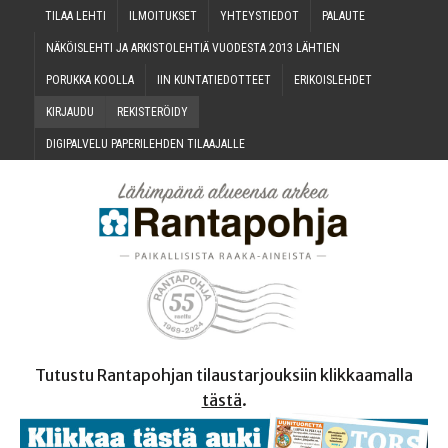
TILAA LEH­TI
ILMOI­TUK­SET
YHTEYS­TIE­DOT
PALAU­TE
NÄKÖIS­LEH­TI JA ARKIS­TO­LEH­TIÄ VUO­DES­TA 2013 LÄHTIEN
PORUK­KA KOOLLA
IIN KUN­TA­TIE­DOT­TEET
ERI­KOIS­LEH­DET
KIR­JAU­DU
REKIS­TE­RÖI­DY
DIGI­PAL­VE­LU PAPE­RI­LEH­DEN TILAAJALLE
Tutustu Rantapohjan tilaustarjouksiin klikkaamalla
tästä
.