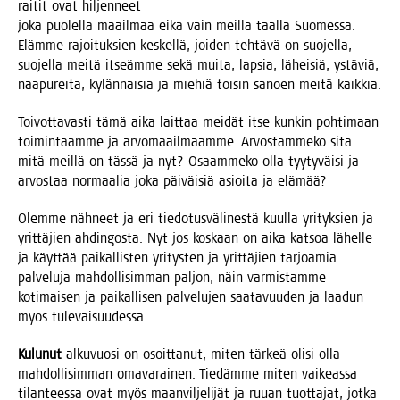
rai­tit ovat hil­jen­neet
joka puo­lel­la maa­il­maa eikä vain meil­lä tääl­lä Suo­mes­sa.
Eläm­me rajoi­tuk­sien kes­kel­lä, joi­den teh­tä­vä on suo­jel­la,
suo­jel­la mei­tä itseäm­me sekä mui­ta, lap­sia, lähei­siä, ystä­viä,
naa­pu­rei­ta, kylän­nai­sia ja mie­hiä toi­sin sanoen mei­tä kaikkia.
Toi­vot­ta­vas­ti tämä aika lait­taa mei­dät itse kun­kin poh­ti­maan
toi­min­taam­me ja arvo­maa­il­maam­me. Arvos­tam­me­ko sitä
mitä meil­lä on täs­sä ja nyt? Osaam­me­ko olla tyy­ty­väi­si ja
arvos­taa nor­maa­lia joka päi­väi­siä asioi­ta ja elämää?
Olem­me näh­neet ja eri tie­do­tus­vä­li­nes­tä kuul­la yri­tyk­sien ja
yrit­tä­jien ahdin­gos­ta. Nyt jos kos­kaan on aika kat­soa lähel­le
ja käyt­tää pai­kal­lis­ten yri­tys­ten ja yrit­tä­jien tar­joa­mia
pal­ve­lu­ja mah­dol­li­sim­man pal­jon, näin var­mis­tam­me
koti­mai­sen ja pai­kal­li­sen pal­ve­lu­jen saa­ta­vuu­den ja laa­dun
myös tulevaisuudessa.
Kulu­nut
alku­vuo­si on osoit­ta­nut, miten tär­keä oli­si olla
mah­dol­li­sim­man oma­va­rai­nen. Tie­däm­me miten vai­keas­sa
tilan­tees­sa ovat myös maan­vil­je­li­jät ja ruu­an tuot­ta­jat, jot­ka