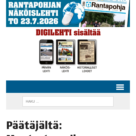
Pää­tä­jäl­tä: