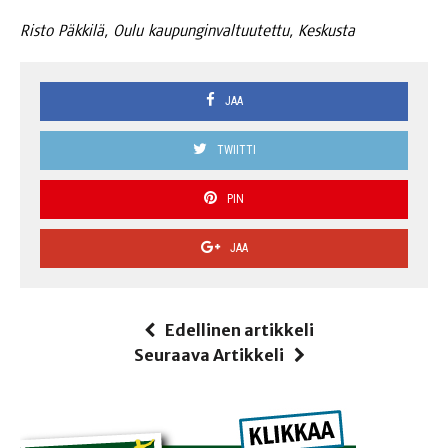
Ris­to Päk­ki­lä, Oulu kau­pun­gin­val­tuu­tet­tu, Keskusta
JAA
TWIITTI
PIN
JAA
Edellinen artikkeli
Seuraava Artikkeli