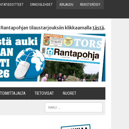
N­TA­TIE­DOT­TEET
ERI­KOIS­LEH­DET
KIR­JAU­DU
REKIS­TE­RÖI­DY
 Rantapohjan tilaustarjouksiin klikkaamalla
tästä
.
TOI­MIT­TA­JAL­TA
TIETOVISAT
NUO­RET