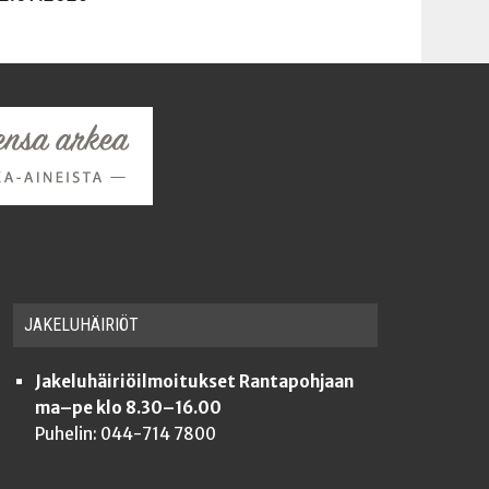
JAKE­LU­HÄI­RIÖT
Jakeluhäiriöilmoitukset Rantapohjaan
ma–pe klo 8.30–16.00
Puhelin: 044-714 7800