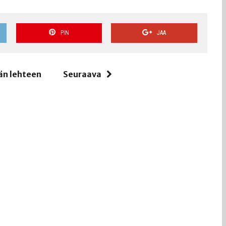
PIN
JAA
än lehteen
Seuraava