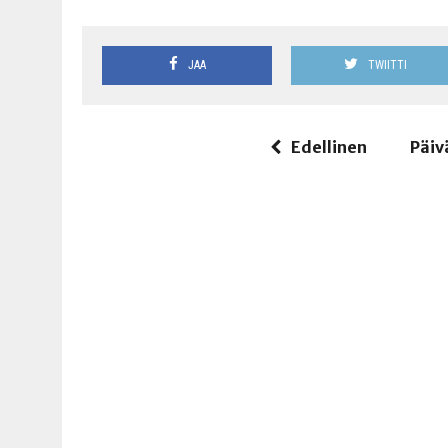
JAA
TWIITTI
Edellinen
Päiv