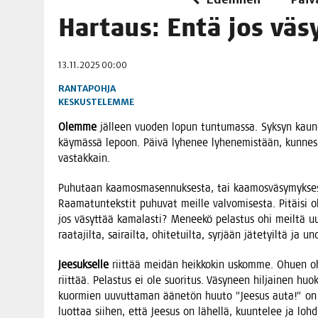
06.08.2026
|
OPIN­TOI­HIN KAN­SA­LAIS­OPIS­TOS­SA VOI SAA­DA AVUSTU
Har­taus: Entä jos väs
08.08.2026
|
MENO­VINK­KE­JÄ LOP­PU­KE­SÄN TAPAHTUMIIN
13.11.2025 00:00
RANTAPOHJA
KESKUSTELEMME
Olem­me
jäl­leen vuo­den lopun tun­tu­mas­sa. Syk­syn kau­n
käy­mäs­sä lepoon. Päi­vä lyhe­nee lyhe­ne­mis­tään, kun­ne
vastakkain.
Puhu­taan kaa­mos­ma­sen­nuk­ses­ta, tai kaa­mos­vä­sy­myk­ses
Raa­ma­tun­teks­tit puhu­vat meil­le val­vo­mi­ses­ta. Pitäi­si o
jos väsyt­tää kama­las­ti? Menee­kö pelas­tus ohi meil­tä uu
raa­ta­jil­ta, sai­rail­ta, ohi­te­tuil­ta, syr­jään jäte­tyil­tä ja
Jee­suk­sel­le
riit­tää mei­dän heik­ko­kin uskom­me. Ohuen oh
riit­tää. Pelas­tus ei ole suo­ri­tus. Väsy­neen hil­jai­nen huo
kuor­mien uuvut­ta­man ääne­tön huu­to ”Jee­sus auta!” on ta
luot­taa sii­hen, että Jee­sus on lähel­lä, kuun­te­lee ja loh­