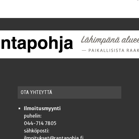
OTA YHTEYT­TÄ
Ilmoitusmyynti
puhelin:
044-714 7805
sähköposti:
ilmoitukset@rantapohja.fi