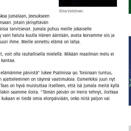
Eli­na Volotinen.
 uskoa Juma­laan, Jee­suk­seen
saan. Jotain järi­syt­tä­vän
ai­sia tar­vit­se­vat. Juma­la puhuu meil­le jokai­sel­le
äy­tyy vain halu­ta kuul­la Hänen ään­tään, ava­ta kor­vam­me siis ja
 suu­ri ihme. Meil­le annet­tu elä­mä on lahja.
, voit olla rau­hal­li­sel­la mie­lel­lä. Mikään maa­il­man melu ei
mä kantaa.
elä­mäm­me päi­vis­tä” lukee Psal­mis­sa 90. Toi­si­naan tun­tuu,
jat­te­le­mi­nen on täyn­nä vaa­ti­muk­sia. Esi­mer­kik­si juu­ri nyt
 Taas on hyvä muis­tut­taa itsel­leen, että Isä Juma­la mei­tä kyl­lä
 alla­kin saam­me iloi­ta. ”Tämän päi­vän on Her­ra teh­nyt, iloit­kaa
ä kukaan ei tie­dä omia elon­päi­vi­ään, onko nii­tä pal­jon vai