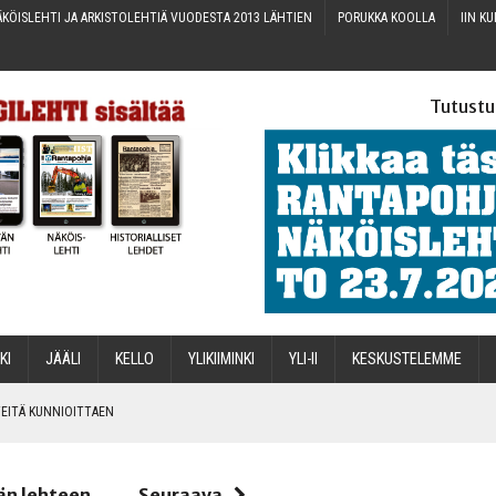
KÖIS­LEH­TI JA ARKIS­TO­LEH­TIÄ VUO­DES­TA 2013 LÄHTIEN
PORUK­KA KOOLLA
IIN KU
Tutustu
­KI
JÄÄ­LI
KEL­LO
YLI­KII­MIN­KI
YLI-II
KES­KUS­TE­LEM­ME
IN­TEI­TÄ KUNNIOITTAEN
än lehteen
Seuraava