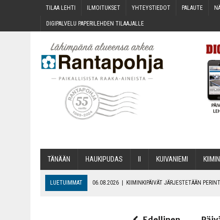
TILAA LEH­TI
ILMOI­TUK­SET
YHTEYS­TIE­DOT
PALAU­TE
NÄ
DIGI­PAL­VE­LU PAPE­RI­LEH­DEN TILAAJALLE
TÄNÄÄN
HAU­KI­PU­DAS
II
KUI­VA­NIE­MI
KII­MIN
LUETUIMMAT
06.08.2026
|
KII­MIN­KI­PÄI­VÄT JÄR­JES­TE­TÄÄN PER
06.08.2026
|
ONKS KAU­NOO NÄKYNY?
06.08.2026
|
MAKA­RO­NI­LAA­TI­KOL­LA ARKEEN
Edellinen
Päiv