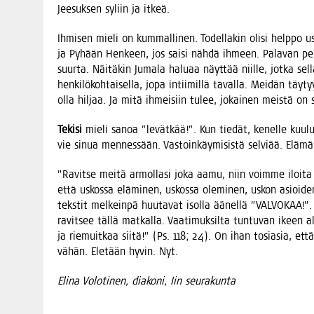
Jee­suk­sen syliin ja itkeä.
Ihmi­sen mie­li on kum­mal­li­nen. Todel­la­kin oli­si help­po
ja Pyhään Hen­keen, jos sai­si näh­dä ihmeen. Pala­van pen­
suur­ta. Näi­tä­kin Juma­la halu­aa näyt­tää niil­le, jot­ka sel­l
hen­ki­lö­koh­tai­sel­la, jopa intii­mil­lä taval­la. Mei­dän t
olla hil­jaa. Ja mitä ihmei­siin tulee, jokai­nen meis­tä on
Teki­si
mie­li sanoa ”levät­kää!”. Kun tie­dät, kenel­le kuu­lut
vie sinua men­nes­sään. Vas­toin­käy­mi­sis­tä sel­vi­ää. Elä­
”Ravit­se mei­tä armol­la­si joka aamu, niin voim­me iloi­ta 
että uskos­sa elä­mi­nen, uskos­sa ole­mi­nen, uskon asioi­den a
teks­tit mel­kein­pä huu­ta­vat isol­la äänel­lä ”VALVOKAA!”.
ravit­see täl­lä mat­kal­la. Vaa­ti­muk­sil­ta tun­tu­van ikeen
ja rie­muit­kaa sii­tä!” (Ps. 118; 24). On ihan tosia­sia, ett
vähän. Ele­tään hyvin. Nyt.
Eli­na Volo­ti­nen, dia­ko­ni, Iin seurakunta