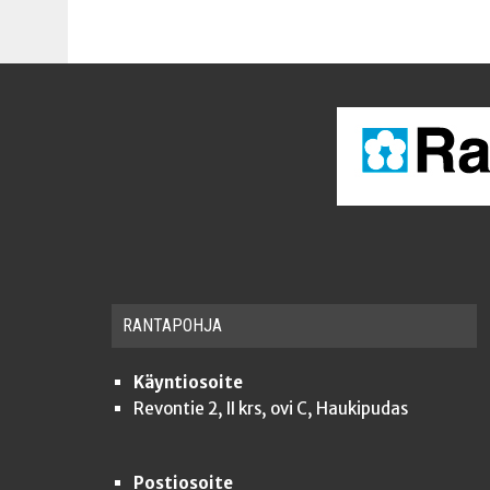
RAN­TA­POH­JA
Käyntiosoite
Revontie 2, II krs, ovi C, Haukipudas
Postiosoite