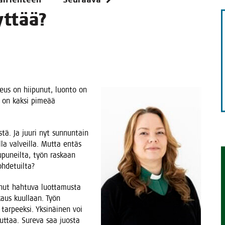
STA
yttää?
eus on hii­pu­nut, luon­to on
s on kak­si pime­ää
­tä. Ja juu­ri nyt sun­nun­tain
lla val­veil­la. Mut­ta entäs
pu­neil­ta, työn ras­kaan
 unohdetuilta?
ut hah­tu­va luot­ta­mus­ta
­kaus kuul­laan. Työn
r­peek­si. Yksi­näi­nen voi
dut­taa. Sure­va saa juos­ta