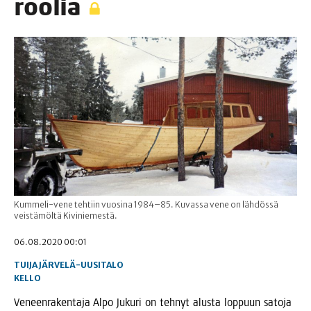
roolia
Kummeli-vene tehtiin vuosina 1984–85. Kuvassa vene on lähdössä
veistämöltä Kiviniemestä.
06.08.2020 00:01
TUIJA JÄRVELÄ-UUSITALO
KELLO
Veneen­ra­ken­ta­ja Alpo Juku­ri on teh­nyt alus­ta lop­puun sato­ja