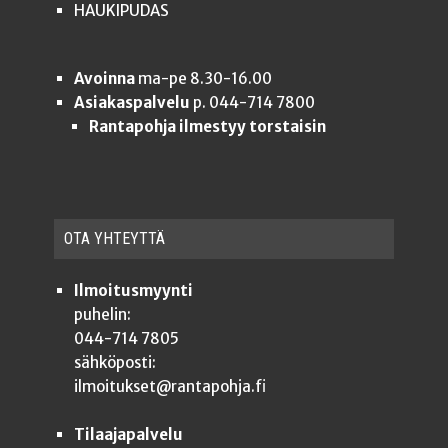
HAUKIPUDAS
Avoinna
ma-pe 8.30-16.00
Asiakaspalvelu
p. 044-714 7800
Rantapohja ilmestyy torstaisin
OTA YHTEYT­TÄ
Ilmoitusmyynti
puhelin:
044-714 7805
sähköposti:
ilmoitukset@rantapohja.fi
Tilaajapalvelu