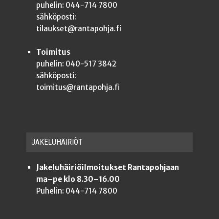
puhelin: 044-714 7800
sähköposti:
tilaukset@rantapohja.fi
Toimitus
puhelin: 040-517 3842
sähköposti:
toimitus@rantapohja.fi
JAKE­LU­HÄI­RIÖT
Jakeluhäiriöilmoitukset Rantapohjaan
ma–pe klo 8.30–16.00
Puhelin: 044-714 7800