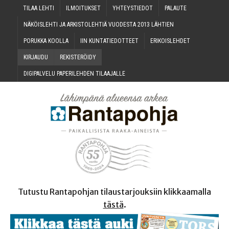
TILAA LEH­TI
ILMOI­TUK­SET
YHTEYS­TIE­DOT
PALAU­TE
NÄKÖIS­LEH­TI JA ARKIS­TO­LEH­TIÄ VUO­DES­TA 2013 LÄHTIEN
PORUK­KA KOOLLA
IIN KUN­TA­TIE­DOT­TEET
ERI­KOIS­LEH­DET
KIR­JAU­DU
REKIS­TE­RÖI­DY
DIGI­PAL­VE­LU PAPE­RI­LEH­DEN TILAAJALLE
Tutustu Rantapohjan tilaustarjouksiin klikkaamalla
tästä
.