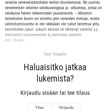
venei­tä vene­veis­tä­möl­lään Kel­lon Kivi­nie­mes­sä. 86-vuo­tias
vene­mes­ta­ri selai­lee valo­ku­va­nip­pua ja ‑albu­me­ja, jois­sa on
valo­ku­via hänen teke­mis­tään puu­ve­neis­tä. – Albu­miin
lai­tet­tui­hin kuviin on lai­tet­tu ylös venei­den mit­to­ja, mut­ta
val­mis­tu­mis­vuot­ta ei ole näkö­jään ole tul­lut lai­tet­tua ylös,
har­mit­te­lee Juku­ri. Juku­rin käsis­tä on läh­te­nyt venei­tä 2,5
met­ri­ses­tä sou­tu­ve­nees­tä 15-met­ri­seen paat­tiin
asti. Monen…
Vain Tilaa­jil­le
Haluai­sit­ko jat­kaa
lukemista?
Kir­jau­du sisään tai tee tilaus
Tilaa
Kir­jau­du