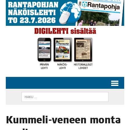
Kum­me­li-veneen mon­ta