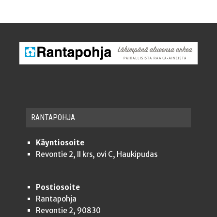
RAN­TA­POH­JA
Käyntiosoite
Revontie 2, II krs, ovi C, Haukipudas
Postiosoite
Rantapohja
Revontie 2, 90830