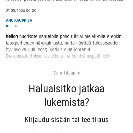
21.05.2026 00:00
ANU KAUPPILA
KELLO
Kel­lon
nuo­ri­so­seu­ran­ta­lol­la poh­dit­tiin vii­me vii­kol­la eten­kin
lap­si­per­hei­den näkö­kul­mas­ta, mil­tä näyt­tää tule­vai­suu­den
hyvin­voi­va Oulu 2035. Kes­kus­te­lua joh­ta­nut
Dia­ko­nis­sa­lai­tok­sen asiak­kuus- ja kehittämispäällikkö
Vain Tilaa­jil­le
Haluai­sit­ko jat­kaa
lukemista?
Kir­jau­du sisään tai tee tilaus