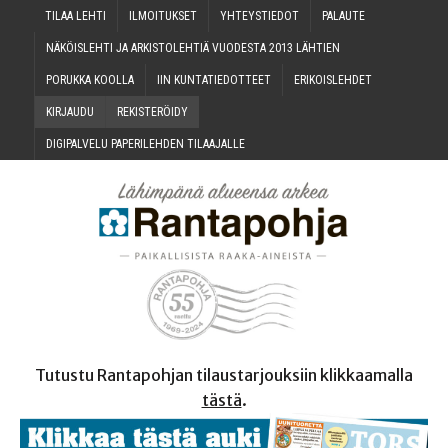
TILAA LEH­TI
ILMOI­TUK­SET
YHTEYS­TIE­DOT
PALAU­TE
NÄKÖIS­LEH­TI JA ARKIS­TO­LEH­TIÄ VUO­DES­TA 2013 LÄHTIEN
PORUK­KA KOOLLA
IIN KUN­TA­TIE­DOT­TEET
ERI­KOIS­LEH­DET
KIR­JAU­DU
REKIS­TE­RÖI­DY
DIGI­PAL­VE­LU PAPE­RI­LEH­DEN TILAAJALLE
Tutustu Rantapohjan tilaustarjouksiin klikkaamalla
tästä
.