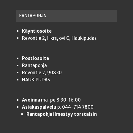
RAN­TA­POH­JA
Käyntiosoite
Revontie 2, II krs, ovi C, Haukipudas
Postiosoite
Rantapohja
Revontie 2, 90830
HAUKIPUDAS
Avoinna
ma-pe 8.30-16.00
Asiakaspalvelu
p. 044-714 7800
Rantapohja ilmestyy torstaisin