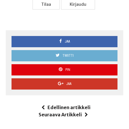
Tilaa
Kir­jau­du
JAA
TWIITTI
PIN
JAA
Edellinen artikkeli
Seuraava Artikkeli