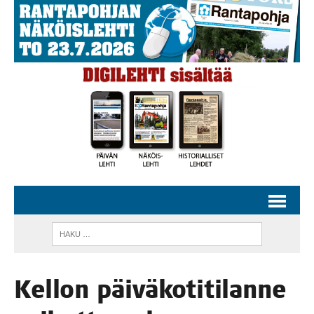
Kel­lon päi­vä­ko­ti­ti­lan­ne