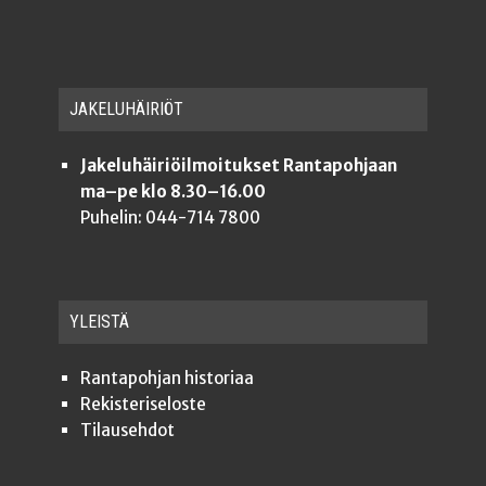
JAKE­LU­HÄI­RIÖT
Jakeluhäiriöilmoitukset Rantapohjaan
ma–pe klo 8.30–16.00
Puhelin: 044-714 7800
YLEISTÄ
Ran­ta­poh­jan historiaa
Rekis­te­ri­se­los­te
Tilauseh­dot