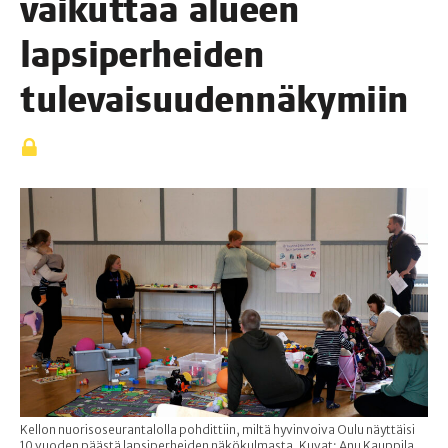
vai­kut­taa alu­een
lap­si­per­hei­den
tulevaisuudennäkymiin
Kellon nuorisoseurantalolla pohdittiin, miltä hyvinvoiva Oulu näyttäisi
10 vuoden päästä lapsiperheiden näkökulmasta. Kuvat: Anu Kauppila