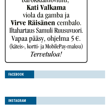
FACE­BOOK
INS­TA­GRAM