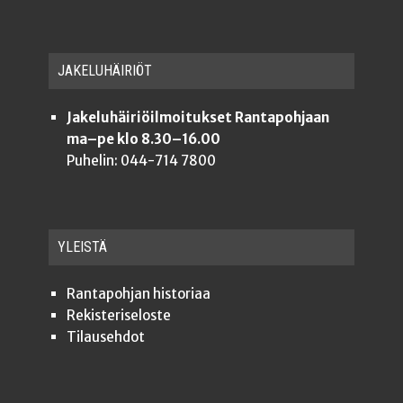
JAKE­LU­HÄI­RIÖT
Jakeluhäiriöilmoitukset Rantapohjaan
ma–pe klo 8.30–16.00
Puhelin: 044-714 7800
YLEISTÄ
Ran­ta­poh­jan historiaa
Rekis­te­ri­se­los­te
Tilauseh­dot