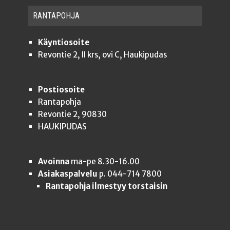
RAN­TA­POH­JA
Käyntiosoite
Revontie 2, II krs, ovi C, Haukipudas
Postiosoite
Rantapohja
Revontie 2, 90830
HAUKIPUDAS
Avoinna
ma-pe 8.30-16.00
Asiakaspalvelu
p. 044-714 7800
Rantapohja ilmestyy torstaisin