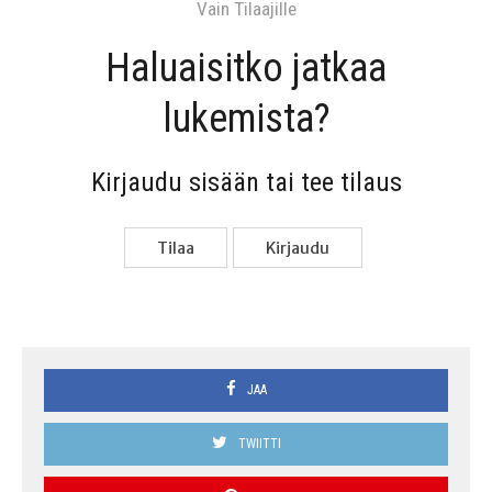
Vain Tilaa­jil­le
Haluai­sit­ko jat­kaa
lukemista?
Kir­jau­du sisään tai tee tilaus
Tilaa
Kir­jau­du
JAA
TWIITTI