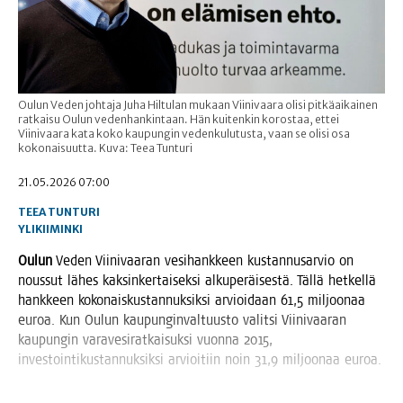
Oulun Veden johtaja Juha Hiltulan mukaan Viinivaara olisi pitkäaikainen
ratkaisu Oulun vedenhankintaan. Hän kuitenkin korostaa, ettei
Viinivaara kata koko kaupungin vedenkulutusta, vaan se olisi osa
kokonaisuutta. Kuva: Teea Tunturi
21.05.2026 07:00
TEEA TUNTURI
YLIKIIMINKI
Oulun
Veden Vii­ni­vaa­ran vesi­hank­keen kus­tan­nusar­vio on
nous­sut lähes kak­sin­ker­tai­sek­si alku­pe­räi­ses­tä. Täl­lä het­kel­lä
hank­keen koko­nais­kus­tan­nuk­sik­si arvioi­daan 61,5 mil­joo­naa
euroa. Kun Oulun kau­pun­gin­val­tuus­to valit­si Vii­ni­vaa­ran
kau­pun­gin vara­ve­si­rat­kai­suk­si vuon­na 2015,
inves­toin­ti­kus­tan­nuk­sik­si arvioi­tiin noin 31,9 mil­joo­naa euroa.