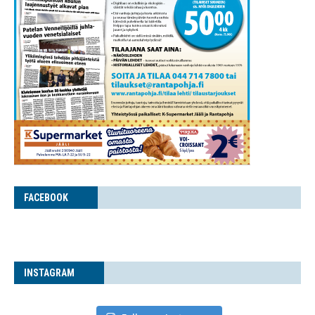
FACE­BOOK
INS­TA­GRAM