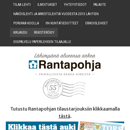
TILAA LEH­TI
ILMOI­TUK­SET
YHTEYS­TIE­DOT
PALAU­TE
NÄKÖIS­LEH­TI JA ARKIS­TO­LEH­TIÄ VUO­DES­TA 2013 LÄHTIEN
PORUK­KA KOOLLA
IIN KUN­TA­TIE­DOT­TEET
ERI­KOIS­LEH­DET
KIR­JAU­DU
REKIS­TE­RÖI­DY
DIGI­PAL­VE­LU PAPE­RI­LEH­DEN TILAAJALLE
Tutustu Rantapohjan tilaustarjouksiin klikkaamalla
tästä
.