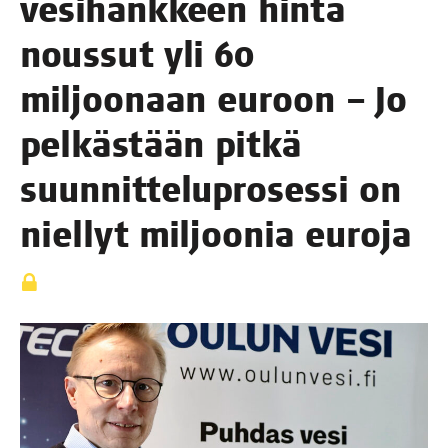
vesi­hank­keen hin­ta
nous­sut yli 60
mil­joo­naan euroon – Jo
pel­käs­tään pit­kä
suun­nit­te­lu­pro­ses­si on
niel­lyt mil­joo­nia euroja