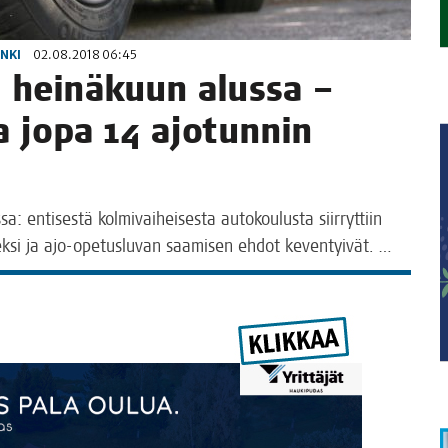
INKI
02.08.2018 06:45
tui hei­nä­kuun alus­sa –
aa jopa 14 ajo­tun­nin
a: enti­ses­tä kol­mi­vai­hei­ses­ta auto­kou­lus­ta siir­ryt­tiin
­sek­si ja ajo-ope­­tus­­lu­­van saa­mi­sen ehdot keventyivät. …