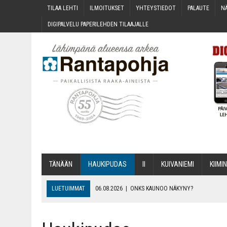
TILAA LEH­TI
ILMOI­TUK­SET
YHTEYS­TIE­DOT
PALAU­TE
NÄ
DIGI­PAL­VE­LU PAPE­RI­LEH­DEN TILAAJALLE
TÄNÄÄN
HAU­KI­PU­DAS
II
KUI­VA­NIE­MI
KII­MIN
LUETUIMMAT
06.08.2026
|
ONKS KAU­NOO NÄKYNY?
06.08.2026
|
MAKA­RO­NI­LAA­TI­KOL­LA ARKEEN
06.08.2026
|
OPIN­TOI­HIN KAN­SA­LAIS­OPIS­TOS­SA VOI SAA­DA AVUSTU