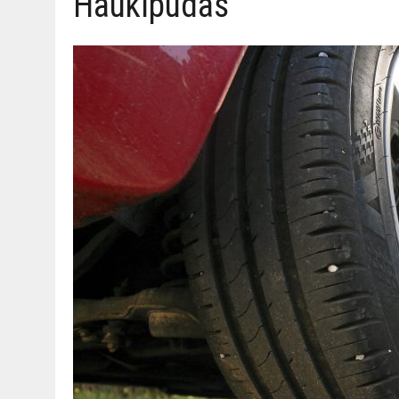
Haukipudas
06.08.2026
|
TOI­VEI­DEN KOTI IISTÄ!
06.08.2026
|
KII­MIN­KI­PÄI­VÄT JÄR­JES­TE­TÄÄN PERIN­TEI­TÄ KUNNIOIT