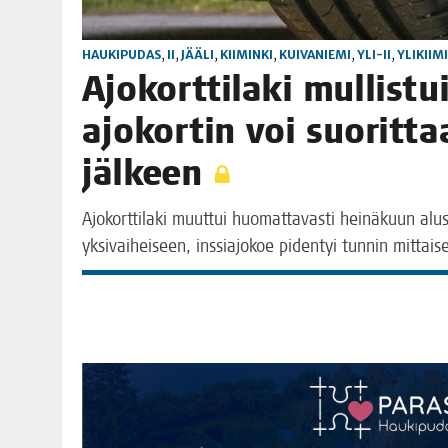
HAUKIPUDAS
,
II
,
JÄÄLI
,
KIIMINKI
,
KUIVANIEMI
,
YLI-II
,
YLIKIIM
Ajo­kort­ti­la­ki mul­lis­
ajo­kor­tin voi suo­rit­t
jälkeen
Ajo­kort­ti­la­ki muut­tui huo­mat­ta­vas­ti hei­nä­kuun alus­s
yksi­vai­hei­seen, ins­sia­jo­koe piden­tyi tun­nin mit­tai