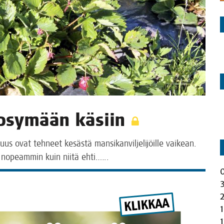
yp­sy­mään käsiin
­vuus ovat teh­neet kesäs­tä man­si­kan­vil­je­li­jöil­le vai­kean.
vät nopeam­min kuin nii­tä ehti.…..