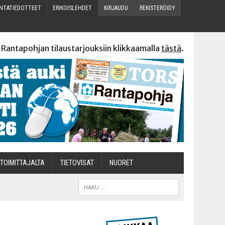
N­TA­TIE­DOT­TEET
ERI­KOIS­LEH­DET
KIR­JAU­DU
REKIS­TE­RÖI­DY
 Rantapohjan tilaustarjouksiin klikkaamalla
tästä
.
TOI­MIT­TA­JAL­TA
TIETOVISAT
NUO­RET