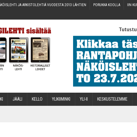
KÖIS­LEH­TI JA ARKIS­TO­LEH­TIÄ VUO­DES­TA 2013 LÄHTIEN
PORUK­KA KOOLLA
IIN KU
Tutustu
­KI
JÄÄ­LI
KEL­LO
YLI­KII­MIN­KI
YLI-II
KES­KUS­TE­LEM­ME
STA