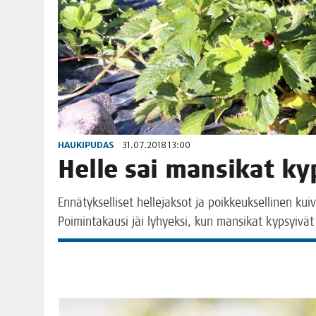
HAUKIPUDAS
31.07.2018 13:00
Hel­le sai man­si­kat k
Ennä­tyk­sel­li­set hel­le­jak­sot ja poik­keuk­sel­li­nen kui
Poi­min­ta­kausi jäi lyhyek­si, kun man­si­kat kyp­syi­