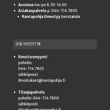
Avoinna
ma-pe 8.30-16.00
Asiakaspalvelu
p. 044-714 7800
Rantapohja ilmestyy torstaisin
OTA YHTEYT­TÄ
Ilmoitusmyynti
puhelin:
044-714 7805
sähköposti:
ilmoitukset@rantapohja.fi
Tilaajapalvelu
puhelin: 044-714 7800
sähköposti:
tilaukset@rantapohja.fi