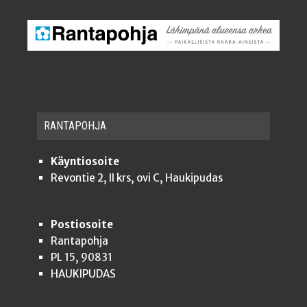
RAN­TA­POH­JA
Käyntiosoite
Revontie 2, II krs, ovi C, Haukipudas
Postiosoite
Rantapohja
PL 15, 90831
HAUKIPUDAS