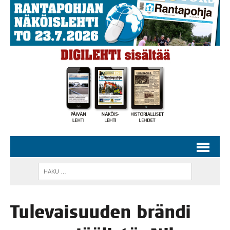
Tule­vai­suu­den brän­di