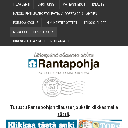
TILAA LEH­TI
ILMOI­TUK­SET
YHTEYS­TIE­DOT
PALAU­TE
NÄKÖIS­LEH­TI JA ARKIS­TO­LEH­TIÄ VUO­DES­TA 2013 LÄHTIEN
PORUK­KA KOOLLA
IIN KUN­TA­TIE­DOT­TEET
ERI­KOIS­LEH­DET
KIR­JAU­DU
REKIS­TE­RÖI­DY
DIGI­PAL­VE­LU PAPE­RI­LEH­DEN TILAAJALLE
Tutustu Rantapohjan tilaustarjouksiin klikkaamalla
tästä
.