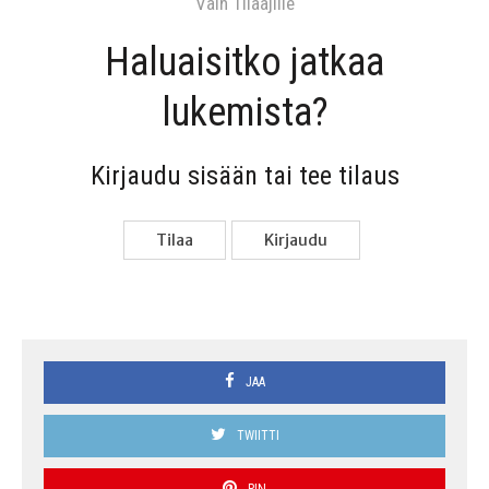
Vain Tilaa­jil­le
Haluai­sit­ko jat­kaa
lukemista?
Kir­jau­du sisään tai tee tilaus
Tilaa
Kir­jau­du
JAA
TWIITTI
PIN