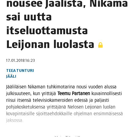
nousee Jää­lis­tä, Nika­ma
sai uut­ta
itse­luot­ta­mus­ta
Lei­jo­nan luolasta
17.01.2018 16:23
TEEA TUNTURI
JÄÄLI
Jää­li­läi­sen Nika­man tuh­ki­mo­ta­ri­na nousi vuo­den alus­sa
jul­ki­suu­teen, kun yrit­tä­jä
Tee­mu Par­ta­nen
kuvain­nol­li­ses­ti
rii­sui itsen­sä tele­vi­sio­ka­me­roi­den edes­sä ja pal­jas­ti
poh­ja­kos­ke­tuk­sen­sa yrit­tä­jä­nä Nelo­sen Lei­jo­nan luo­lan
kova­pin­tai­sil­le sijoit­taeh­dok­kail­le ohjel­man ensim­mäi­ses­sä
jaksossa.