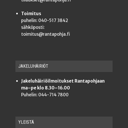
Toimitus
puhelin: 040-517 3842
sähköposti:
toimitus@rantapohja.fi
JAKE­LU­HÄI­RIÖT
Jakeluhäiriöilmoitukset Rantapohjaan
ma–pe klo 8.30–16.00
Puhelin: 044-714 7800
YLEISTÄ