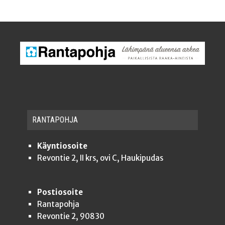
RAN­TA­POH­JA
Käyntiosoite
Revontie 2, II krs, ovi C, Haukipudas
Postiosoite
Rantapohja
Revontie 2, 90830