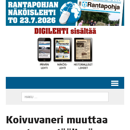
Koi­vu­va­ne­ri muut­taa