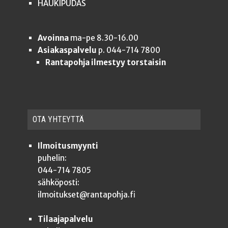
HAUKIPUDAS
Avoinna
ma-pe 8.30-16.00
Asiakaspalvelu
p. 044-714 7800
Rantapohja ilmestyy torstaisin
OTA YHTEYT­TÄ
Ilmoitusmyynti
puhelin:
044-714 7805
sähköposti:
ilmoitukset@rantapohja.fi
Tilaajapalvelu