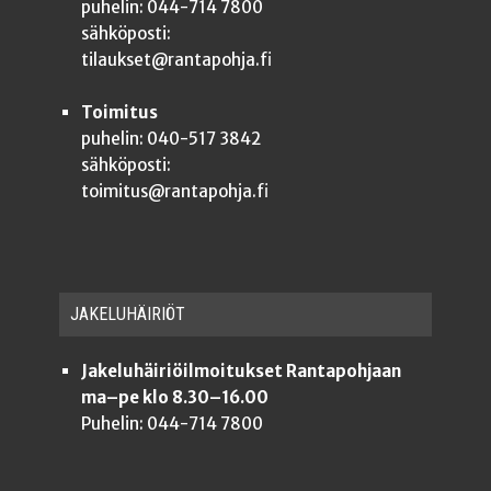
puhelin: 044-714 7800
sähköposti:
tilaukset@rantapohja.fi
Toimitus
puhelin: 040-517 3842
sähköposti:
toimitus@rantapohja.fi
JAKE­LU­HÄI­RIÖT
Jakeluhäiriöilmoitukset Rantapohjaan
ma–pe klo 8.30–16.00
Puhelin: 044-714 7800