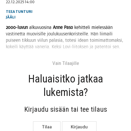
22.12.2025 14:00
TEEA TUNTURI
JÄÄLI
2000-luvun
alku­vuo­si­na
Anne Paso
kehit­te­li mie­les­sään
vas­ti­net­ta muo­vi­sil­le jou­lu­kuusen­ko­ris­teil­le. Hän lii­mai­li
pui­seen tik­kuun vii­lun pala­sia, tote­si idean toi­mi­mat­to­mak­si,
kokei­li käyt­tää vane­ria. Kek­si Lovi-lii­tok­sen ja paten­toi sen.
Vain Tilaa­jil­le
Haluai­sit­ko jat­kaa
lukemista?
Kir­jau­du sisään tai tee tilaus
Tilaa
Kir­jau­du