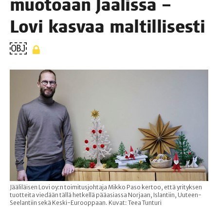
muo­to­aan Jää­lis­sä –
Lovi kas­vaa maltillisesti
￼
Jääliläisen Lovi oy:n toimitusjohtaja Mikko Paso kertoo, että yrityksen
tuotteita viedään tällä hetkellä pääasiassa Norjaan, Islantiin, Uuteen-
Seelantiin sekä Keski-Eurooppaan. Kuvat: Teea Tunturi