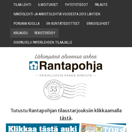
TILAA LEH­TI
ILMOI­TUK­SET
YHTEYS­TIE­DOT
PALAU­TE
NÄKÖIS­LEH­TI JA ARKIS­TO­LEH­TIÄ VUO­DES­TA 2013 LÄHTIEN
PORUK­KA KOOLLA
IIN KUN­TA­TIE­DOT­TEET
ERI­KOIS­LEH­DET
KIR­JAU­DU
REKIS­TE­RÖI­DY
DIGI­PAL­VE­LU PAPE­RI­LEH­DEN TILAAJALLE
Tutustu Rantapohjan tilaustarjouksiin klikkaamalla
tästä
.