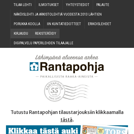
TILAA LEH­TI
ILMOI­TUK­SET
YHTEYS­TIE­DOT
PALAU­TE
NÄKÖIS­LEH­TI JA ARKIS­TO­LEH­TIÄ VUO­DES­TA 2013 LÄHTIEN
PORUK­KA KOOLLA
IIN KUN­TA­TIE­DOT­TEET
ERI­KOIS­LEH­DET
KIR­JAU­DU
REKIS­TE­RÖI­DY
DIGI­PAL­VE­LU PAPE­RI­LEH­DEN TILAAJALLE
Tutustu Rantapohjan tilaustarjouksiin klikkaamalla
tästä
.