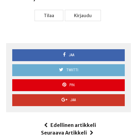
Tilaa
Kir­jau­du
JAA
TWIITTI
PIN
JAA
Edellinen artikkeli
Seuraava Artikkeli