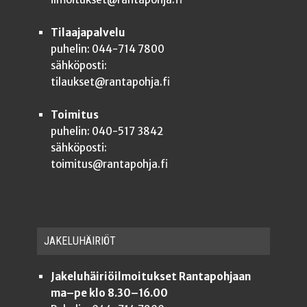
Tilaajapalvelu
puhelin: 044-714 7800
sähköposti:
tilaukset@rantapohja.fi
Toimitus
puhelin: 040-517 3842
sähköposti:
toimitus@rantapohja.fi
JAKE­LU­HÄI­RIÖT
Jakeluhäiriöilmoitukset Rantapohjaan
ma–pe klo 8.30–16.00