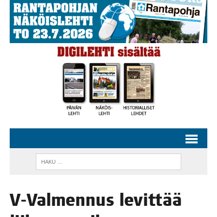
V‑Valmennus levit­tää