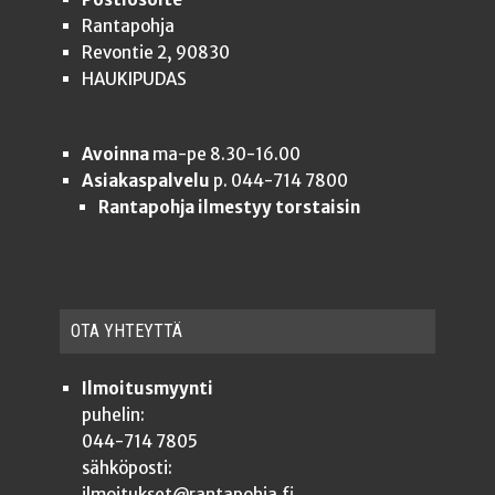
Rantapohja
Revontie 2, 90830
HAUKIPUDAS
Avoinna
ma-pe 8.30-16.00
Asiakaspalvelu
p. 044-714 7800
Rantapohja ilmestyy torstaisin
OTA YHTEYT­TÄ
Ilmoitusmyynti
puhelin:
044-714 7805
sähköposti:
ilmoitukset@rantapohja.fi