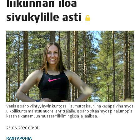
lii­kun­nan iloa
sivu­ky­lil­le asti
Venla Isoaho viihtyy hyvin kuntosalilla, mutta kauniina kesäpäivinä myös
ulkoliikunta maistuu nuorelle yrittäjälle. Isoaho pitää myös pihajumppia
kesän aikana muun muassa Ylikiimingissä ja Jäälissä.
25.06.2020 00:01
RANTAPOHJA