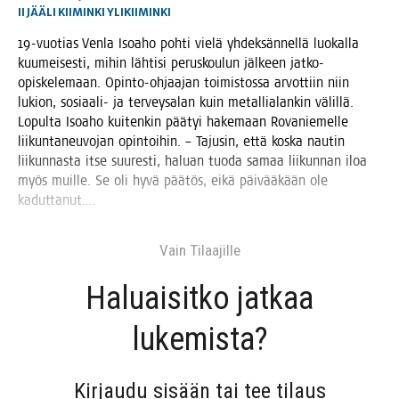
II
JÄÄLI
KIIMINKI
YLIKIIMINKI
19-vuo­tias Ven­la Isoa­ho poh­ti vie­lä yhdek­sän­nel­lä luo­kal­la
kuu­mei­ses­ti, mihin läh­ti­si perus­kou­lun jäl­keen jat­ko-
opis­ke­le­maan. Opin­to-ohjaa­jan toi­mis­tos­sa arvot­tiin niin
lukion, sosi­aa­li- ja ter­vey­sa­lan kuin metal­lia­lan­kin välil­lä.
Lopul­ta Isoa­ho kui­ten­kin pää­tyi hake­maan Rova­nie­mel­le
lii­kun­ta­neu­vo­jan opin­toi­hin. – Tajusin, että kos­ka nau­tin
lii­kun­nas­ta itse suu­res­ti, haluan tuo­da samaa lii­kun­nan iloa
myös muil­le. Se oli hyvä pää­tös, eikä päi­vää­kään ole
kaduttanut.…
Vain Tilaa­jil­le
Haluai­sit­ko jat­kaa
lukemista?
Kir­jau­du sisään tai tee tilaus