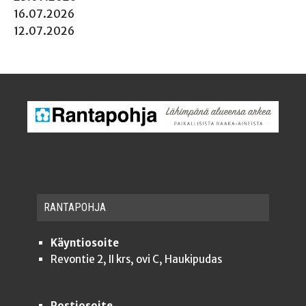
16.07.2026
12.07.2026
RAN­TA­POH­JA
Käyntiosoite
Revontie 2, II krs, ovi C, Haukipudas
Postiosoite