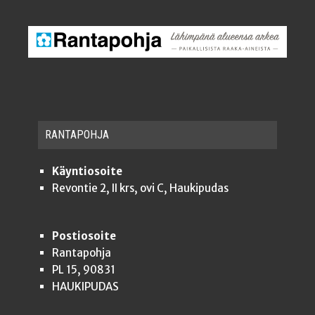
RAN­TA­POH­JA
Käyntiosoite
Revontie 2, II krs, ovi C, Haukipudas
Postiosoite
Rantapohja
PL 15, 90831
HAUKIPUDAS