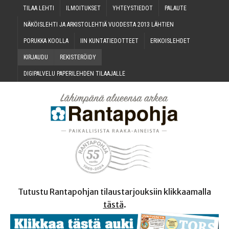
TILAA LEH­TI
ILMOI­TUK­SET
YHTEYS­TIE­DOT
PALAU­TE
NÄKÖIS­LEH­TI JA ARKIS­TO­LEH­TIÄ VUO­DES­TA 2013 LÄHTIEN
PORUK­KA KOOLLA
IIN KUN­TA­TIE­DOT­TEET
ERI­KOIS­LEH­DET
KIR­JAU­DU
REKIS­TE­RÖI­DY
DIGI­PAL­VE­LU PAPE­RI­LEH­DEN TILAAJALLE
Tutustu Rantapohjan tilaustarjouksiin klikkaamalla
tästä
.