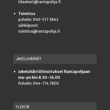
tilaukset@rantapohja.fi
Toimitus
puhelin: 040-517 3842
sähköposti:
toimitus@rantapohja.fi
JAKE­LU­HÄI­RIÖT
Jakeluhäiriöilmoitukset Rantapohjaan
ma–pe klo 8.30–16.00
Puhelin: 044-714 7800
YLEISTÄ