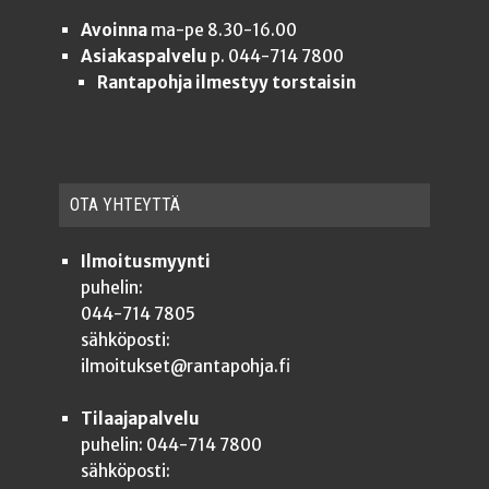
Avoinna
ma-pe 8.30-16.00
Asiakaspalvelu
p. 044-714 7800
Rantapohja ilmestyy torstaisin
OTA YHTEYT­TÄ
Ilmoitusmyynti
puhelin:
044-714 7805
sähköposti:
ilmoitukset@rantapohja.fi
Tilaajapalvelu
puhelin: 044-714 7800
sähköposti: