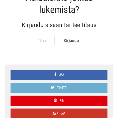
lukemista?
Kir­jau­du sisään tai tee tilaus
Tilaa
Kir­jau­du
JAA
TWIITTI
PIN
JAA