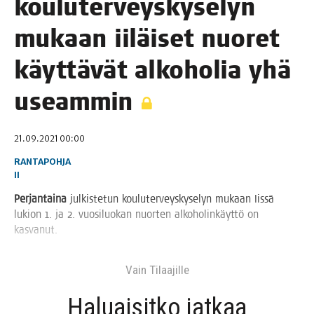
kou­lu­ter­veys­ky­se­lyn
mukaan iiläi­set nuo­ret
käyt­tä­vät alko­ho­lia yhä
useammin
21.09.2021 00:00
RANTAPOHJA
II
Per­jan­tai­na
jul­kis­te­tun kou­lu­ter­veys­ky­se­lyn mukaan Iis­sä
lukion 1. ja 2. vuo­si­luo­kan nuor­ten alko­ho­lin­käyt­tö on
kasvanut.
Vain Tilaa­jil­le
Haluai­sit­ko jat­kaa