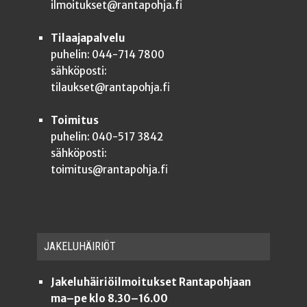
ilmoitukset@rantapohja.fi
Tilaajapalvelu
puhelin: 044-714 7800
sähköposti:
tilaukset@rantapohja.fi
Toimitus
puhelin: 040-517 3842
sähköposti:
toimitus@rantapohja.fi
JAKE­LU­HÄI­RIÖT
Jakeluhäiriöilmoitukset Rantapohjaan
ma–pe klo 8.30–16.00