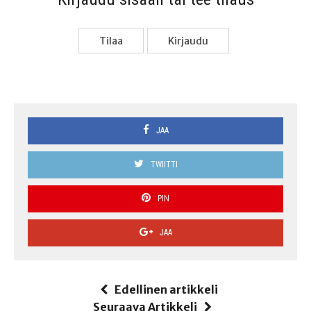
Tilaa
Kir­jau­du
JAA
TWIITTI
PIN
JAA
Edellinen artikkeli
Seuraava Artikkeli