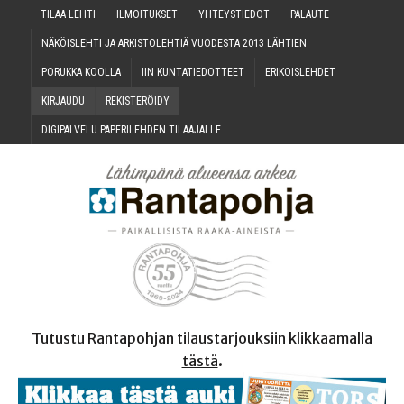
TILAA LEH­TI
ILMOI­TUK­SET
YHTEYS­TIE­DOT
PALAU­TE
NÄKÖIS­LEH­TI JA ARKIS­TO­LEH­TIÄ VUO­DES­TA 2013 LÄHTIEN
PORUK­KA KOOLLA
IIN KUN­TA­TIE­DOT­TEET
ERI­KOIS­LEH­DET
KIR­JAU­DU
REKIS­TE­RÖI­DY
DIGI­PAL­VE­LU PAPE­RI­LEH­DEN TILAAJALLE
Tutustu Rantapohjan tilaustarjouksiin klikkaamalla
tästä
.