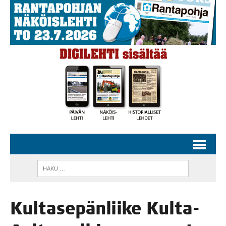
Kul­ta­se­pän­lii­ke Kul­ta-