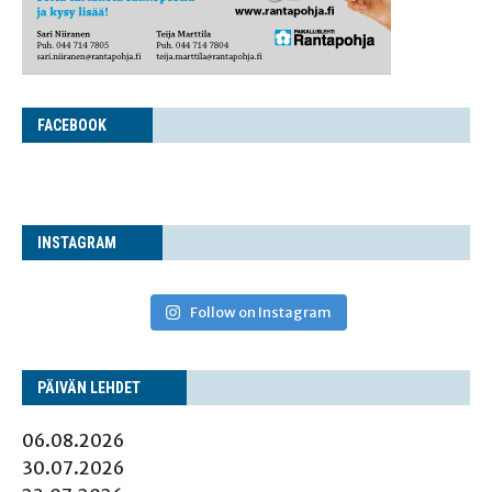
FACE­BOOK
INS­TA­GRAM
Follow on Instagram
PÄI­VÄN LEHDET
06.08.2026
30.07.2026