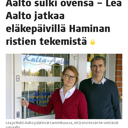
Aal­to sul­ki oven­sa – Lea
Aal­to jat­kaa
elä­ke­päi­vil­lä Hami­nan
ris­tien tekemistä
Lea ja Matti Aalto päättivät tammikuussa, että ensi kesän he viettävät
vapaalla.