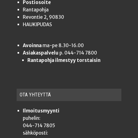
Postiosoite
Rantapohja
Revontie 2, 90830
HAUKIPUDAS
Avoinna
ma-pe 8.30-16.00
Asiakaspalvelu
p. 044-714 7800
Rantapohja ilmestyy torstaisin
OTA YHTEYT­TÄ
Ilmoitusmyynti
puhelin:
044-714 7805
sähköposti: