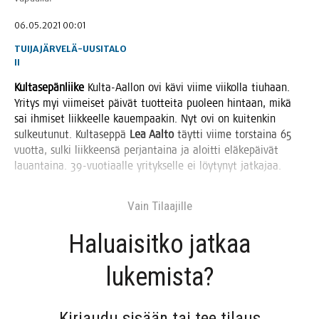
06.05.2021 00:01
TUIJA JÄRVELÄ-UUSITALO
II
Kul­ta­se­pän­lii­ke
Kul­ta-Aal­lon ovi kävi vii­me vii­kol­la tiu­haan.
Yri­tys myi vii­mei­set päi­vät tuot­tei­ta puo­leen hin­taan, mikä
sai ihmi­set liik­keel­le kau­em­paa­kin. Nyt ovi on kui­ten­kin
sul­keu­tu­nut. Kul­ta­sep­pä
Lea Aal­to
täyt­ti vii­me tors­tai­na 65
vuot­ta, sul­ki liik­keen­sä per­jan­tai­na ja aloit­ti elä­ke­päi­vät
lau­an­tai­na. 39-vuo­ti­aal­le yri­tyk­sel­le ei löy­ty­nyt jatkajaa.
Vain Tilaa­jil­le
Haluai­sit­ko jat­kaa
lukemista?
Kir­jau­du sisään tai tee tilaus