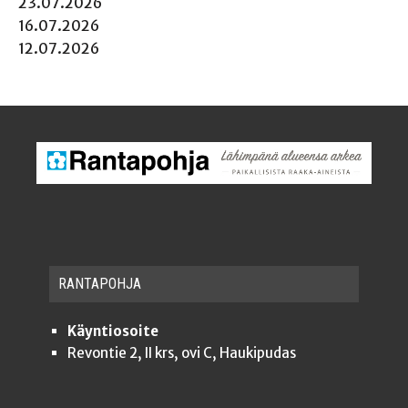
23.07.2026
16.07.2026
12.07.2026
RAN­TA­POH­JA
Käyntiosoite
Revontie 2, II krs, ovi C, Haukipudas