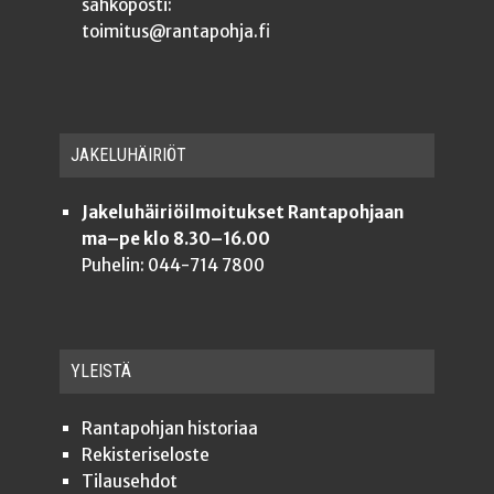
sähköposti:
toimitus@rantapohja.fi
JAKE­LU­HÄI­RIÖT
Jakeluhäiriöilmoitukset Rantapohjaan
ma–pe klo 8.30–16.00
Puhelin: 044-714 7800
YLEISTÄ
Ran­ta­poh­jan historiaa
Rekis­te­ri­se­los­te
Tilauseh­dot