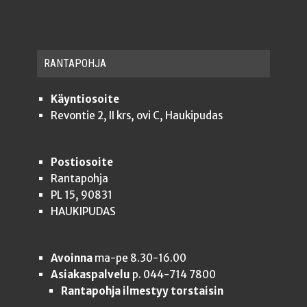
RAN­TA­POH­JA
Käyntiosoite
Revontie 2, II krs, ovi C, Haukipudas
Postiosoite
Rantapohja
PL 15, 90831
HAUKIPUDAS
Avoinna
ma-pe 8.30-16.00
Asiakaspalvelu
p. 044-714 7800
Rantapohja ilmestyy torstaisin