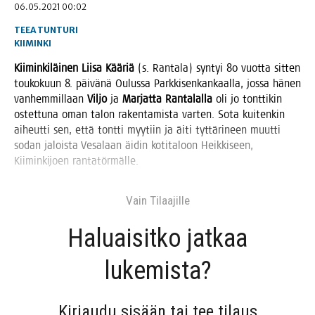
06.05.2021 00:02
TEEA TUNTURI
KIIMINKI
Kii­min­ki­läi­nen
Lii­sa Kää­riä
(s. Ran­ta­la) syn­tyi 80 vuot­ta sit­ten
tou­ko­kuun 8. päi­vä­nä Oulus­sa Park­ki­sen­kan­kaal­la, jos­sa hänen
van­hem­mil­laan
Vil­jo
ja
Mar­jat­ta Ran­ta­lal­la
oli jo tont­ti­kin
ostet­tu­na oman talon raken­ta­mis­ta var­ten. Sota kui­ten­kin
aiheut­ti sen, että tont­ti myy­tiin ja äiti tyt­tä­ri­neen muut­ti
sodan jalois­ta Vesa­laan äidin koti­ta­loon Heik­ki­seen,
Kii­min­ki­joen rantatörmälle.
Vain Tilaa­jil­le
Haluai­sit­ko jat­kaa
lukemista?
Kir­jau­du sisään tai tee tilaus