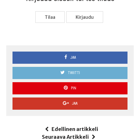
Tilaa
Kir­jau­du
JAA
TWIITTI
PIN
JAA
Edellinen artikkeli
Seuraava Artikkeli