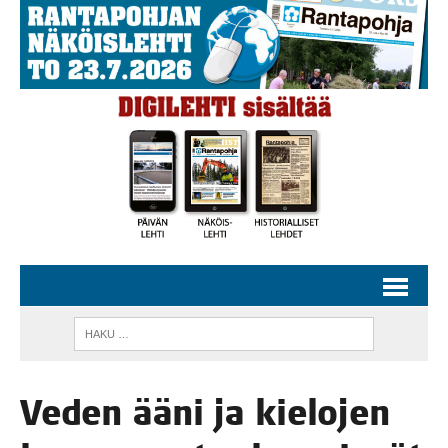
Veden ääni ja kie­lo­jen