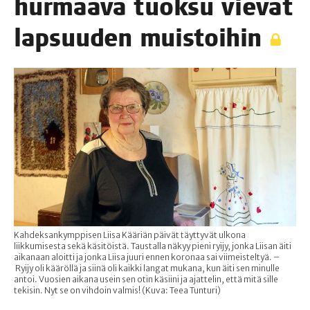
hur­maa­va tuok­su vie­vät
lap­suu­den muistoihin
Kahdeksankymppisen Liisa Kääriän päivät täyttyvät ulkona
liikkumisesta sekä käsitöistä. Taustalla näkyy pieni ryijy, jonka Liisan äiti
aikanaan aloitti ja jonka Liisa juuri ennen koronaa sai viimeisteltyä. –
Ryijy oli kääröllä ja siinä oli kaikki langat mukana, kun äiti sen minulle
antoi. Vuosien aikana usein sen otin käsiini ja ajattelin, että mitä sille
tekisin. Nyt se on vihdoin valmis! (Kuva: Teea Tunturi)