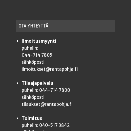
OTA YHTEYT­TÄ
Ilmoitusmyynti
puhelin:
044-714 7805
sähköposti:
ilmoitukset@rantapohja.fi
Tilaajapalvelu
puhelin: 044-714 7800
sähköposti:
tilaukset@rantapohja.fi
Toimitus
puhelin: 040-517 3842