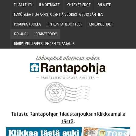
TILAA LEH­TI
ILMOI­TUK­SET
YHTEYS­TIE­DOT
PALAU­TE
NÄKÖIS­LEH­TI JA ARKIS­TO­LEH­TIÄ VUO­DES­TA 2013 LÄHTIEN
PORUK­KA KOOLLA
IIN KUN­TA­TIE­DOT­TEET
ERI­KOIS­LEH­DET
KIR­JAU­DU
REKIS­TE­RÖI­DY
DIGI­PAL­VE­LU PAPE­RI­LEH­DEN TILAAJALLE
Tutustu Rantapohjan tilaustarjouksiin klikkaamalla
tästä
.