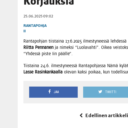
Kor­jauk­sia
06.08.2026
|
TOI­VEI­DEN KOTI IISTÄ!
25.06.2025 09:02
06.08.2026
|
KII­MIN­KI­PÄI­VÄT JÄR­JES­TE­TÄÄN PERIN­TEI­TÄ KUNNIOIT
RANTAPOHJA
II
Ran­ta­poh­jan tiis­tai­na 17.6.2025 ilmes­ty­nees­sä leh­des­sä o
Riit­ta Pen­na­nen
ja nimek­si “Luo­la­vah­ti”. Oikea veis­tok­
“Yhdes­sä pis­te Iin päälle”.
Tiis­tai­na 24.6. ilmes­ty­nees­sä Ran­ta­poh­jas­sa Nämä kylät ‑k
Las­se Rasin­kan­kaal­la
ole­van kak­si poi­kaa, kun todel­li­su
JAA
TWIITTI
Edellinen artikkel