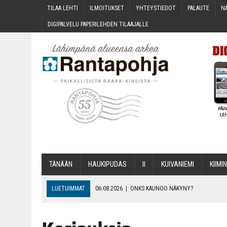
TILAA LEH­TI
ILMOI­TUK­SET
YHTEYS­TIE­DOT
PALAU­TE
NÄ
DIGI­PAL­VE­LU PAPE­RI­LEH­DEN TILAAJALLE
TÄNÄÄN
HAU­KI­PU­DAS
II
KUI­VA­NIE­MI
KII­MIN
LUETUIMMAT
06.08.2026
|
ONKS KAU­NOO NÄKYNY?
06.08.2026
|
MAKA­RO­NI­LAA­TI­KOL­LA ARKEEN
06.08.2026
|
OPIN­TOI­HIN KAN­SA­LAIS­OPIS­TOS­SA VOI SAA­DA AVUSTU