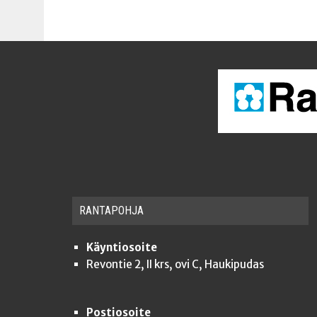
RAN­TA­POH­JA
Käyntiosoite
Revontie 2, II krs, ovi C, Haukipudas
Postiosoite