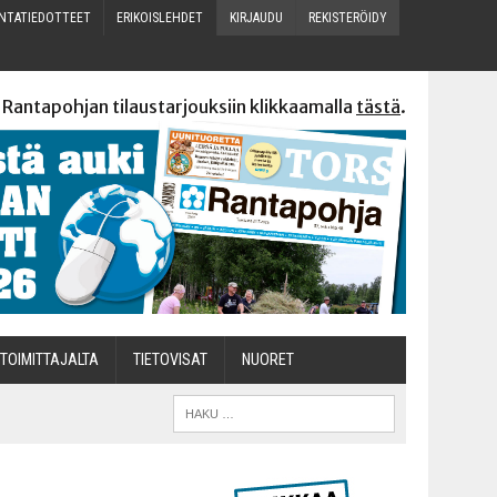
N­TA­TIE­DOT­TEET
ERI­KOIS­LEH­DET
KIR­JAU­DU
REKIS­TE­RÖI­DY
 Rantapohjan tilaustarjouksiin klikkaamalla
tästä
.
TOI­MIT­TA­JAL­TA
TIETOVISAT
NUO­RET