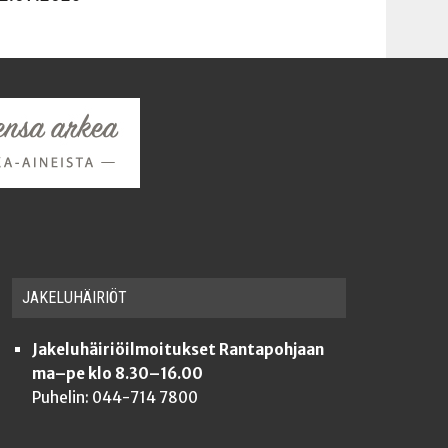
JAKE­LU­HÄI­RIÖT
Jakeluhäiriöilmoitukset Rantapohjaan
ma–pe klo 8.30–16.00
Puhelin: 044-714 7800