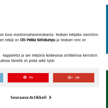
TAEN
n kuva moot­to­ri­sa­ha­veis­tok­ses­ta. Teok­sen teki­jäk­si mai­nit­tiin
sen teki­jä on
Olli-Pek­ka Kel­lo­kum­pu
ja teok­sen nimi on
ap­pa­let­ta ja sen teki­jöi­tä kos­ke­vas­sa artik­ke­lis­sa ker­rot­tiin
u­des­sa hänel­lä on poi­ka sekä tytär.
PIN
JAA
i
Seuraava Artikkeli