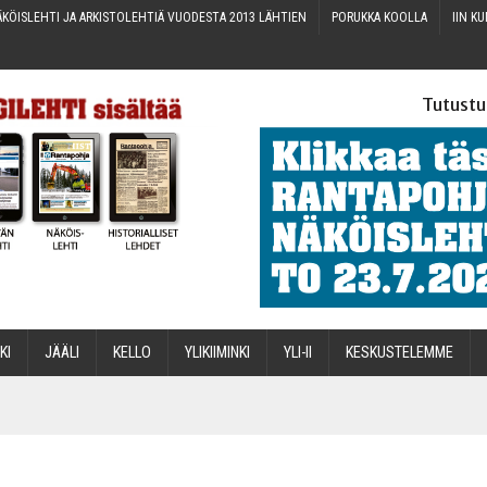
KÖIS­LEH­TI JA ARKIS­TO­LEH­TIÄ VUO­DES­TA 2013 LÄHTIEN
PORUK­KA KOOLLA
IIN KU
Tutustu
­KI
JÄÄ­LI
KEL­LO
YLI­KII­MIN­KI
YLI-II
KES­KUS­TE­LEM­ME
STA