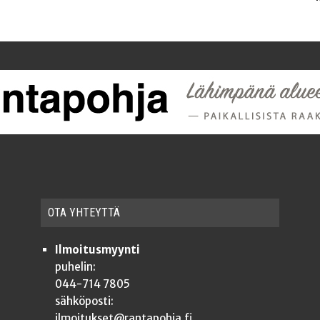
OTA YHTEYT­TÄ
Ilmoitusmyynti
puhelin:
044-714 7805
sähköposti:
ilmoitukset@rantapohja.fi