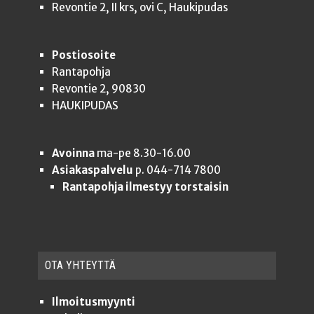
Revontie 2, II krs, ovi C, Haukipudas
Postiosoite
Rantapohja
Revontie 2, 90830
HAUKIPUDAS
Avoinna
ma-pe 8.30-16.00
Asiakaspalvelu
p. 044-714 7800
Rantapohja ilmestyy torstaisin
OTA YHTEYT­TÄ
Ilmoitusmyynti