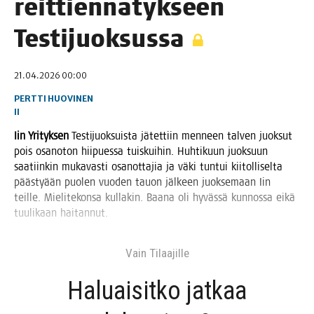
reit­tien­nä­tyk­seen
Testijuoksussa
21.04.2026 00:00
PERTTI HUOVINEN
II
Iin Yri­tyk­sen
Tes­ti­juok­suis­ta jätet­tiin men­neen tal­ven juok­sut
pois osan­o­ton hii­pues­sa tuis­kui­hin. Huh­ti­kuun juok­suun
saa­tiin­kin muka­vas­ti osa­not­ta­jia ja väki tun­tui kii­tol­li­sel­ta
pääs­ty­ään puo­len vuo­den tauon jäl­keen juok­se­maan Iin
teil­le. Mie­li­te­kon­sa kul­la­kin. Baa­na oli hyväs­sä kun­nos­sa eikä
tuu­li­kaan haitannut.
Vain Tilaa­jil­le
Haluai­sit­ko jat­kaa