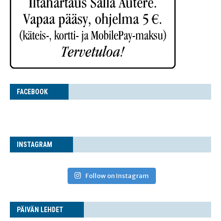
FACE­BOOK
INS­TA­GRAM
Follow on Instagram
PÄI­VÄN LEHDET