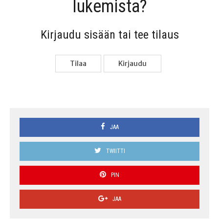
lukemista?
Kir­jau­du sisään tai tee tilaus
Tilaa
Kir­jau­du
JAA
TWIITTI
PIN
JAA