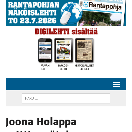
Joo­na Holap­pa