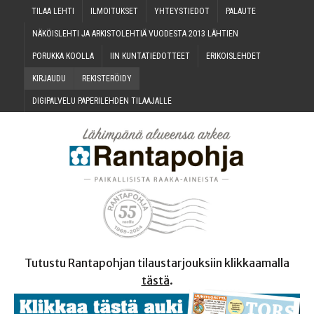
TILAA LEH­TI
ILMOI­TUK­SET
YHTEYS­TIE­DOT
PALAU­TE
NÄKÖIS­LEH­TI JA ARKIS­TO­LEH­TIÄ VUO­DES­TA 2013 LÄHTIEN
PORUK­KA KOOLLA
IIN KUN­TA­TIE­DOT­TEET
ERI­KOIS­LEH­DET
KIR­JAU­DU
REKIS­TE­RÖI­DY
DIGI­PAL­VE­LU PAPE­RI­LEH­DEN TILAAJALLE
Tutustu Rantapohjan tilaustarjouksiin klikkaamalla
tästä
.