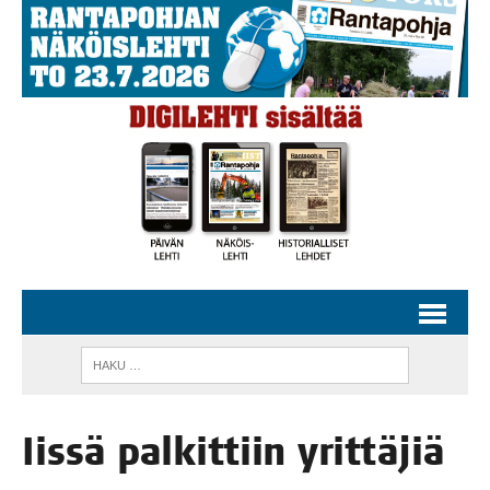
Iis­sä pal­kit­tiin yrittäjiä