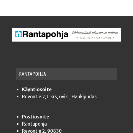
RAN­TA­POH­JA
Käyntiosoite
Revontie 2, II krs, ovi C, Haukipudas
Postiosoite
Rantapohja
Revontie 2, 90830