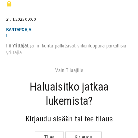
21.11.2023 00:00
RANTAPOHJA
II
Iin Yrit­tä­jät
ja Iin kun­ta pal­kit­si­vat vii­kon­lop­pu­na pai­kal­li­sia
yrittäjiä.
Vain Tilaa­jil­le
Haluai­sit­ko jat­kaa
lukemista?
Kir­jau­du sisään tai tee tilaus
Tilaa
Kir­jau­du