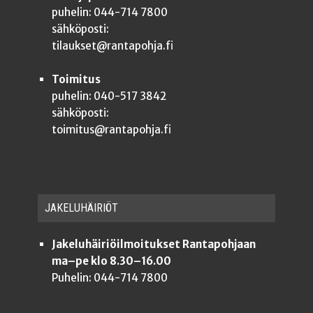
puhelin: 044-714 7800
sähköposti:
tilaukset@rantapohja.fi
Toimitus
puhelin: 040-517 3842
sähköposti:
toimitus@rantapohja.fi
JAKE­LU­HÄI­RIÖT
Jakeluhäiriöilmoitukset Rantapohjaan
ma–pe klo 8.30–16.00
Puhelin: 044-714 7800