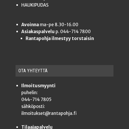
HAUKIPUDAS
Avoinna
ma-pe 8.30-16.00
Asiakaspalvelu
p. 044-714 7800
Rantapohja ilmestyy torstaisin
OTA YHTEYT­TÄ
Ilmoitusmyynti
puhelin:
044-714 7805
sähköposti:
ilmoitukset@rantapohja.fi
Tilaajapalvelu