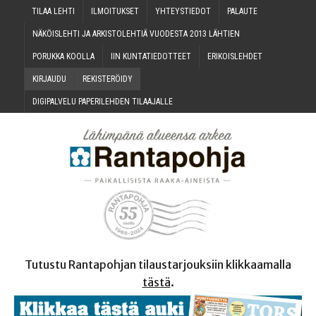
TILAA LEH­TI
ILMOI­TUK­SET
YHTEYS­TIE­DOT
PALAU­TE
NÄKÖIS­LEH­TI JA ARKIS­TO­LEH­TIÄ VUO­DES­TA 2013 LÄHTIEN
PORUK­KA KOOLLA
IIN KUN­TA­TIE­DOT­TEET
ERI­KOIS­LEH­DET
KIR­JAU­DU
REKIS­TE­RÖI­DY
DIGI­PAL­VE­LU PAPE­RI­LEH­DEN TILAAJALLE
Tutustu Rantapohjan tilaustarjouksiin klikkaamalla
tästä
.