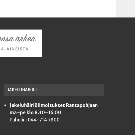
JAKE­LU­HÄI­RIÖT
Jakeluhäiriöilmoitukset Rantapohjaan
ma–pe klo 8.30–16.00
Puhelin: 044-714 7800