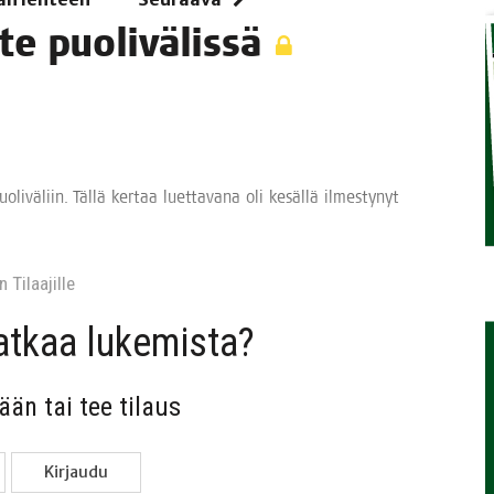
s­te puolivälissä
TAEN
­vä­liin. Täl­lä ker­taa luet­ta­va­na oli kesäl­lä ilmes­ty­nyt
 Tilaa­jil­le
jat­kaa lukemista?
sään tai tee tilaus
Kir­jau­du