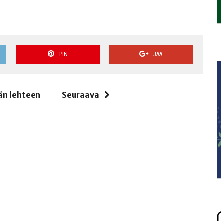
PIN
JAA
än lehteen
Seuraava