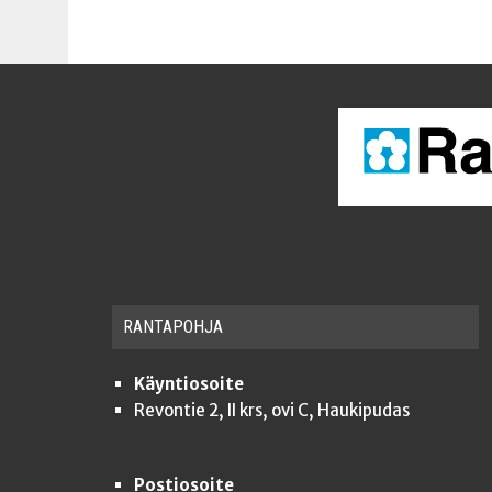
RAN­TA­POH­JA
Käyntiosoite
Revontie 2, II krs, ovi C, Haukipudas
Postiosoite