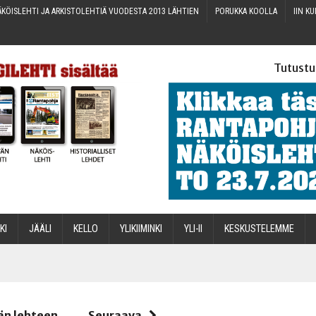
KÖIS­LEH­TI JA ARKIS­TO­LEH­TIÄ VUO­DES­TA 2013 LÄHTIEN
PORUK­KA KOOLLA
IIN KU
Tutustu
­KI
JÄÄ­LI
KEL­LO
YLI­KII­MIN­KI
YLI-II
KES­KUS­TE­LEM­ME
STA
än lehteen
Seuraava