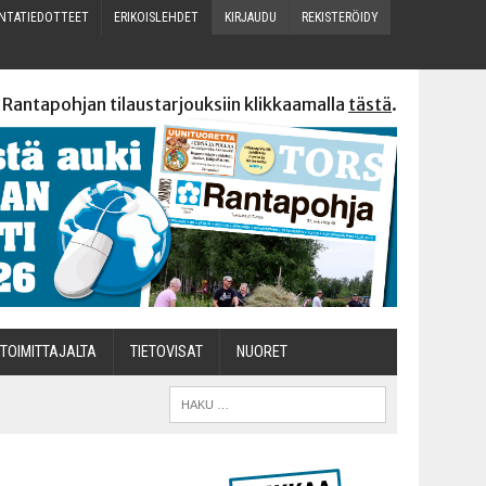
N­TA­TIE­DOT­TEET
ERI­KOIS­LEH­DET
KIR­JAU­DU
REKIS­TE­RÖI­DY
 Rantapohjan tilaustarjouksiin klikkaamalla
tästä
.
TOI­MIT­TA­JAL­TA
TIETOVISAT
NUO­RET