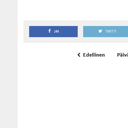
JAA
TWIITTI
Edellinen
Päiv