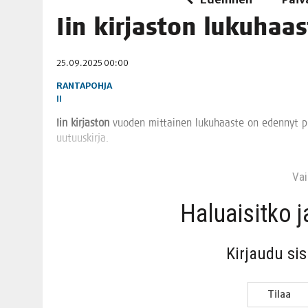
06.08.2026
|
TOI­VEI­DEN KOTI IISTÄ!
Iin kir­jas­ton luku­haa
06.08.2026
|
KII­MIN­KI­PÄI­VÄT JÄR­JES­TE­TÄÄN PERIN­TEI­TÄ KUNNIOIT
25.09.2025 00:00
RANTAPOHJA
II
Iin kir­jas­ton
vuo­den mit­tai­nen luku­haas­te on eden­nyt puo­li
uutuuskirja.
Vain
Haluai­sit­ko 
Kir­jau­du si
Tilaa