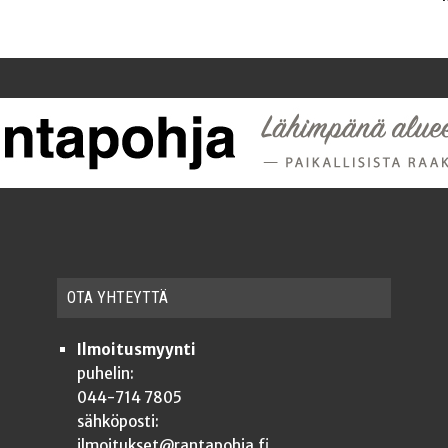
OTA YHTEYT­TÄ
Ilmoitusmyynti
puhelin:
044-714 7805
sähköposti:
ilmoitukset@rantapohja.fi