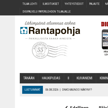
TILAA LEH­TI
ILMOI­TUK­SET
YHTEYS­TIE­DOT
PALAU­TE
NÄ
DIGI­PAL­VE­LU PAPE­RI­LEH­DEN TILAAJALLE
TÄNÄÄN
HAU­KI­PU­DAS
II
KUI­VA­NIE­MI
KII­MIN
LUETUIMMAT
06.08.2026
|
ONKS KAU­NOO NÄKYNY?
06.08.2026
|
MAKA­RO­NI­LAA­TI­KOL­LA ARKEEN
06.08.2026
|
OPIN­TOI­HIN KAN­SA­LAIS­OPIS­TOS­SA VOI SAA­DA AVUSTU
Edellinen
Päiv