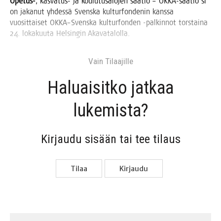
Ope­tus-
, kas­va­tus- ja kou­lu­tusa­lo­jen sää­tiö – OKKA-sää­tiö sr
on jaka­nut yhdes­sä Svens­ka kul­tur­fon­de­nin kans­sa
vuo­sit­tai­set OKKA–Svenska kul­tur­fon­den ‑pal­kin­not tors­tai­na
24. loka­kuu­ta Hel­sin­gin Akavatalolla.
Vain Tilaa­jil­le
Haluai­sit­ko jat­kaa
lukemista?
Kir­jau­du sisään tai tee tilaus
Tilaa
Kir­jau­du