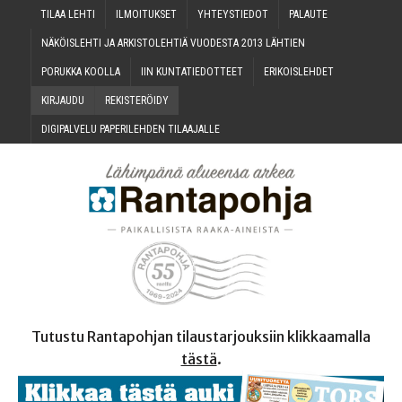
TILAA LEH­TI
ILMOI­TUK­SET
YHTEYS­TIE­DOT
PALAU­TE
NÄKÖIS­LEH­TI JA ARKIS­TO­LEH­TIÄ VUO­DES­TA 2013 LÄHTIEN
PORUK­KA KOOLLA
IIN KUN­TA­TIE­DOT­TEET
ERI­KOIS­LEH­DET
KIR­JAU­DU
REKIS­TE­RÖI­DY
DIGI­PAL­VE­LU PAPE­RI­LEH­DEN TILAAJALLE
Tutustu Rantapohjan tilaustarjouksiin klikkaamalla
tästä
.