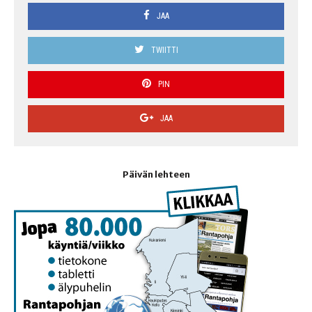
JAA
TWIITTI
PIN
JAA
Päivän lehteen