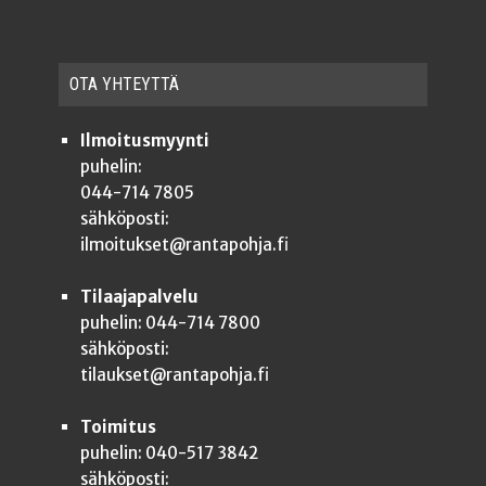
OTA YHTEYT­TÄ
Ilmoitusmyynti
puhelin:
044-714 7805
sähköposti:
ilmoitukset@rantapohja.fi
Tilaajapalvelu
puhelin: 044-714 7800
sähköposti:
tilaukset@rantapohja.fi
Toimitus
puhelin: 040-517 3842
sähköposti: