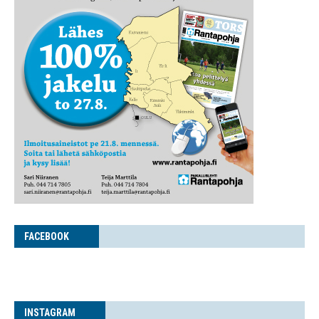
FACE­BOOK
INS­TA­GRAM