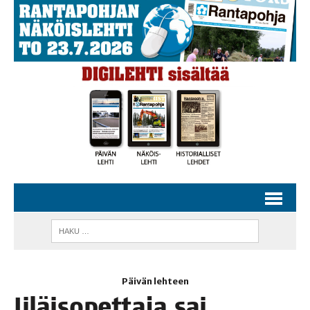
Päivän lehteen
Iiläi­so­pet­ta­ja sai