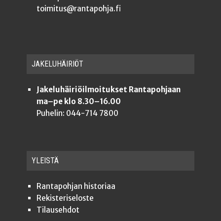
toimitus@rantapohja.fi
JAKE­LU­HÄI­RIÖT
Jakeluhäiriöilmoitukset Rantapohjaan
ma–pe klo 8.30–16.00
Puhelin: 044-714 7800
YLEISTÄ
Ran­ta­poh­jan historiaa
Rekis­te­ri­se­los­te
Tilauseh­dot