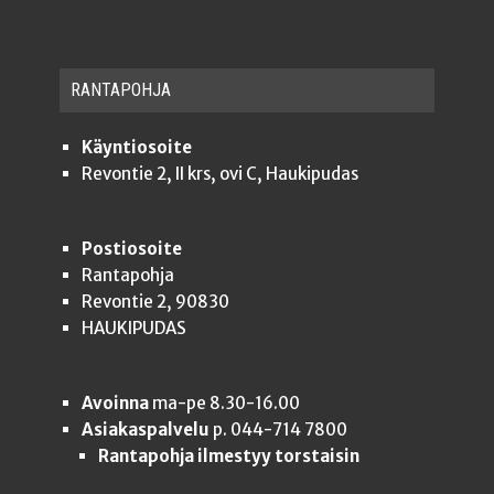
RAN­TA­POH­JA
Käyntiosoite
Revontie 2, II krs, ovi C, Haukipudas
Postiosoite
Rantapohja
Revontie 2, 90830
HAUKIPUDAS
Avoinna
ma-pe 8.30-16.00
Asiakaspalvelu
p. 044-714 7800
Rantapohja ilmestyy torstaisin