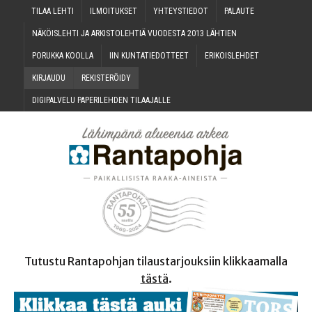
TILAA LEH­TI
ILMOI­TUK­SET
YHTEYS­TIE­DOT
PALAU­TE
NÄKÖIS­LEH­TI JA ARKIS­TO­LEH­TIÄ VUO­DES­TA 2013 LÄHTIEN
PORUK­KA KOOLLA
IIN KUN­TA­TIE­DOT­TEET
ERI­KOIS­LEH­DET
KIR­JAU­DU
REKIS­TE­RÖI­DY
DIGI­PAL­VE­LU PAPE­RI­LEH­DEN TILAAJALLE
Tutustu Rantapohjan tilaustarjouksiin klikkaamalla
tästä
.