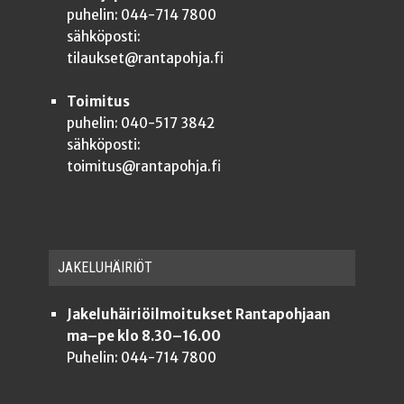
puhelin: 044-714 7800
sähköposti:
tilaukset@rantapohja.fi
Toimitus
puhelin: 040-517 3842
sähköposti:
toimitus@rantapohja.fi
JAKE­LU­HÄI­RIÖT
Jakeluhäiriöilmoitukset Rantapohjaan
ma–pe klo 8.30–16.00
Puhelin: 044-714 7800