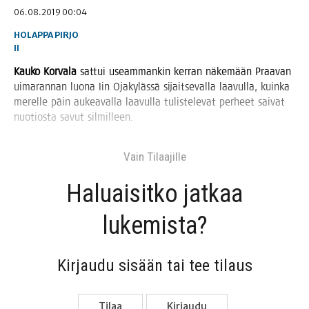
06.08.2019 00:04
HOLAPPA PIRJO
II
Kau­ko Kor­va­la
sat­tui useam­man­kin ker­ran näke­mään Praa­van
uima­ran­nan luo­na Iin Oja­ky­läs­sä sijait­se­val­la laa­vul­la, kuin­ka
merel­le päin aukea­val­la laa­vul­la tulis­te­le­vat per­heet sai­vat
nuo­tios­ta savut silmilleen.
Vain Tilaa­jil­le
Haluai­sit­ko jat­kaa
lukemista?
Kir­jau­du sisään tai tee tilaus
Tilaa
Kir­jau­du