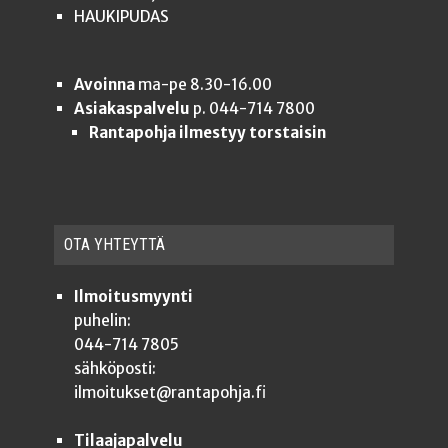
HAUKIPUDAS
Avoinna
ma-pe 8.30-16.00
Asiakaspalvelu
p. 044-714 7800
Rantapohja ilmestyy torstaisin
OTA YHTEYT­TÄ
Ilmoitusmyynti
puhelin:
044-714 7805
sähköposti:
ilmoitukset@rantapohja.fi
Tilaajapalvelu