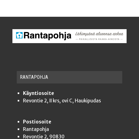
RAN­TA­POH­JA
Käyntiosoite
Revontie 2, II krs, ovi C, Haukipudas
Postiosoite
Rantapohja
Revontie 2, 90830