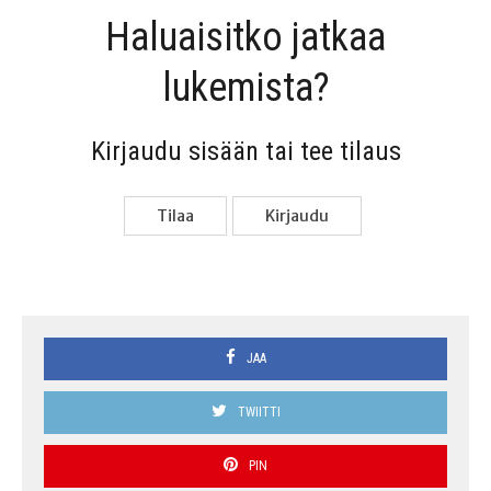
Haluai­sit­ko jat­kaa
lukemista?
Kir­jau­du sisään tai tee tilaus
Tilaa
Kir­jau­du
JAA
TWIITTI
PIN