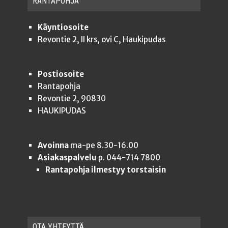
RAN­TA­POH­JA
Käyntiosoite
Revontie 2, II krs, ovi C, Haukipudas
Postiosoite
Rantapohja
Revontie 2, 90830
HAUKIPUDAS
Avoinna
ma-pe 8.30-16.00
Asiakaspalvelu
p. 044-714 7800
Rantapohja ilmestyy torstaisin
OTA YHTEYT­TÄ