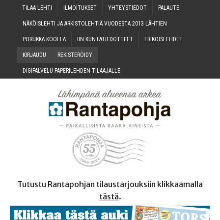
TILAA LEH­TI
ILMOI­TUK­SET
YHTEYS­TIE­DOT
PALAU­TE
NÄKÖIS­LEH­TI JA ARKIS­TO­LEH­TIÄ VUO­DES­TA 2013 LÄHTIEN
PORUK­KA KOOLLA
IIN KUN­TA­TIE­DOT­TEET
ERI­KOIS­LEH­DET
KIR­JAU­DU
REKIS­TE­RÖI­DY
DIGI­PAL­VE­LU PAPE­RI­LEH­DEN TILAAJALLE
Tutustu Rantapohjan tilaustarjouksiin klikkaamalla
tästä
.