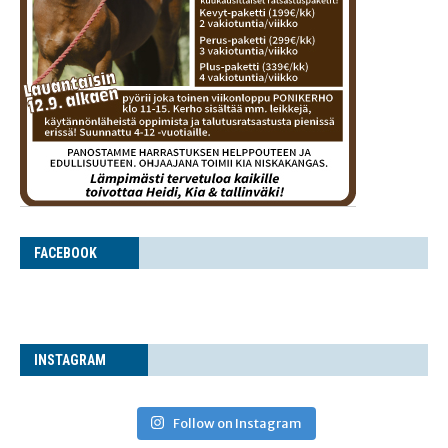
FACE­BOOK
INS­TA­GRAM
Follow on Instagram