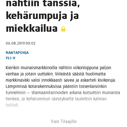
näh­tiin tans­sia,
kehä­rum­pu­ja ja
miekkailua
06.08.2019 00:02
RANTAPOHJA
YLI-II
Kie­ri­kin mui­nais­mark­ki­noil­la näh­tiin vii­kon­lop­pu­na pal­jon
van­haa ja jotain uut­ta­kin. Vii­leäs­tä sääs­tä huo­li­mat­ta
mark­ki­na­vä­ki valoi innok­kaas­ti savea ja askar­te­li kivi­ko­ru­ja.
Läm­pi­mis­sä kota­ra­ken­nuk­sis­sa pääs­tiin toi­sen­lai­siin­kin
tun­nel­miin — sha­maa­ni­ta­ri­noi­den aika­na kut­sut­tiin mui­nais­ta
hen­keä, ja kehä­rum­mun säes­tyk­sel­lä lau­let­tiin kal­man
balladi.
Vain Tilaa­jil­le