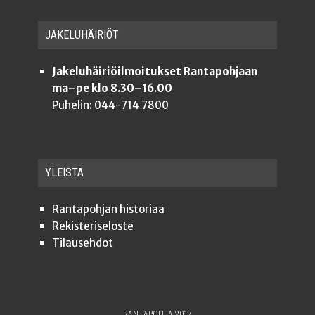
JAKE­LU­HÄI­RIÖT
Jakeluhäiriöilmoitukset Rantapohjaan
ma–pe klo 8.30–16.00
Puhelin: 044-714 7800
YLEISTÄ
Ran­ta­poh­jan historiaa
Rekis­te­ri­se­los­te
Tilauseh­dot
RANTAPOHJA 2017