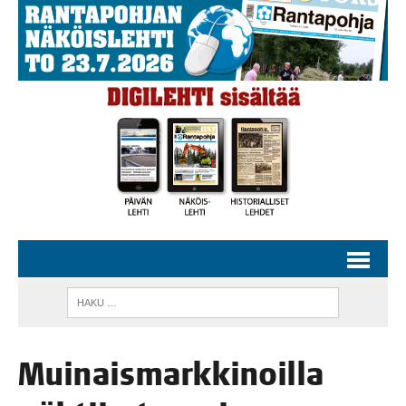
Mui­nais­mark­ki­noil­la