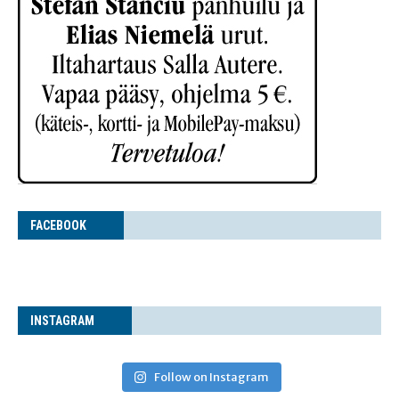
FACE­BOOK
INS­TA­GRAM
Follow on Instagram