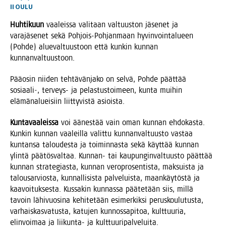
II
OULU
Huh­ti­kuun
vaa­leis­sa vali­taan val­tuus­ton jäse­net ja
vara­jä­se­net sekä Poh­jois-Poh­jan­maan hyvin­voin­ta­lu­een
(Poh­de) alue­val­tuus­toon että kun­kin kun­nan
kunnanvaltuustoon.
Pää­osin nii­den teh­tä­vän­ja­ko on sel­vä, Poh­de päät­tää
sosiaali‑, ter­veys- ja pelas­tus­toi­meen, kun­ta mui­hin
elä­mä­na­luei­siin liit­ty­vis­tä asioista.
Kun­ta­vaa­leis­sa
voi äänes­tää vain oman kun­nan ehdo­kas­ta.
Kun­kin kun­nan vaa­leil­la valit­tu kun­nan­val­tuus­to vas­taa
kun­tan­sa talou­des­ta ja toi­min­nas­ta sekä käyt­tää kun­nan
ylin­tä pää­tös­val­taa. Kun­nan- tai kau­pun­gin­val­tuus­to päät­tää
kun­nan stra­te­gias­ta, kun­nan vero­pro­sen­tis­ta, mak­suis­ta ja
talous­ar­vios­ta, kun­nal­li­sis­ta pal­ve­luis­ta, maan­käy­tös­tä ja
kaa­voi­tuk­ses­ta. Kus­sa­kin kun­nas­sa pää­te­tään siis, mil­lä
tavoin lähi­vuo­si­na kehi­te­tään esi­mer­kik­si perus­kou­lu­tus­ta,
var­hais­kas­va­tus­ta, katu­jen kun­nos­sa­pi­toa, kult­tuu­ria,
elin­voi­maa ja lii­kun­ta- ja kulttuuripalveluita.