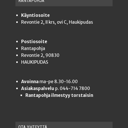
RAN­TA­POH­JA
Käyntiosoite
Revontie 2, II krs, ovi C, Haukipudas
Postiosoite
Rantapohja
Revontie 2, 90830
HAUKIPUDAS
Avoinna
ma-pe 8.30-16.00
Asiakaspalvelu
p. 044-714 7800
Rantapohja ilmestyy torstaisin
OTA YHTEYT­TÄ