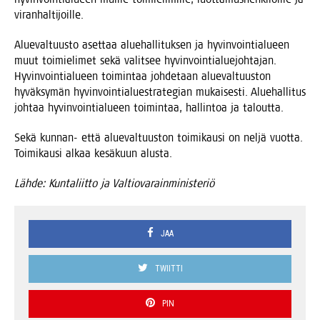
viranhaltijoille.
Alue­val­tuus­to aset­taa alue­hal­li­tuk­sen ja hyvin­voin­tia­lu­een
muut toi­mie­li­met sekä valit­see hyvin­voin­tia­lue­joh­ta­jan.
Hyvin­voin­tia­lu­een toi­min­taa joh­de­taan alue­val­tuus­ton
hyväk­sy­män hyvin­voin­tia­lue­stra­te­gian mukai­ses­ti. Alue­hal­li­tus
joh­taa hyvin­voin­tia­lu­een toi­min­taa, hal­lin­toa ja taloutta.
Sekä kun­nan- että alue­val­tuus­ton toi­mi­kausi on nel­jä vuot­ta.
Toi­mi­kausi alkaa kesä­kuun alusta.
Läh­de: Kun­ta­liit­to ja Valtiovarainministeriö
JAA
TWIITTI
PIN