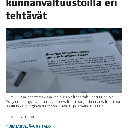
kun­nan­val­tuus­toil­la eri
tehtävät
Huhtikuussa järjestettävissä vaaleissa valitaan valtuutetut Pohjois-
Pohjanmaan hyvinvointialueen aluevaltuustoon, Iin kunnanvaltuustoon
ja Oulun kaupunginvaltuustoon. Kuva: Tuija Järvelä-Uusitalo
27.03.2025 00:00
TUIJA JÄRVELÄ-UUSITALO