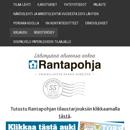
TILAA LEH­TI
ILMOI­TUK­SET
YHTEYS­TIE­DOT
PALAU­TE
NÄKÖIS­LEH­TI JA ARKIS­TO­LEH­TIÄ VUO­DES­TA 2013 LÄHTIEN
PORUK­KA KOOLLA
IIN KUN­TA­TIE­DOT­TEET
ERI­KOIS­LEH­DET
KIR­JAU­DU
REKIS­TE­RÖI­DY
DIGI­PAL­VE­LU PAPE­RI­LEH­DEN TILAAJALLE
Tutustu Rantapohjan tilaustarjouksiin klikkaamalla
tästä
.