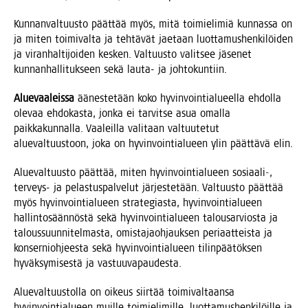
Kun­nan­val­tuus­to päät­tää myös, mitä toi­mie­li­miä kun­nas­sa on
ja miten toi­mi­val­ta ja teh­tä­vät jae­taan luot­ta­mus­hen­ki­löi­den
ja viran­hal­ti­joi­den kes­ken. Val­tuus­to valit­see jäse­net
kun­nan­hal­li­tuk­seen sekä lau­ta- ja johtokuntiin.
Alue­vaa­leis­sa
äänes­te­tään koko hyvin­voin­tia­lu­eel­la ehdol­la
ole­vaa ehdo­kas­ta, jon­ka ei tar­vit­se asua omal­la
paik­ka­kun­nal­la. Vaa­leil­la vali­taan val­tuu­te­tut
alue­val­tuus­toon, joka on hyvin­voin­tia­lu­een ylin päät­tä­vä elin.
Alue­val­tuus­to päät­tää, miten hyvin­voin­tia­lu­een sosiaali‑,
ter­veys- ja pelas­tus­pal­ve­lut jär­jes­te­tään. Val­tuus­to päät­tää
myös hyvin­voin­tia­lu­een stra­te­gias­ta, hyvin­voin­tia­lu­een
hal­lin­to­sään­nös­tä sekä hyvin­voin­tia­lu­een talous­ar­vios­ta ja
talous­suun­ni­tel­mas­ta, omis­ta­jaoh­jauk­sen peri­aat­teis­ta ja
kon­ser­nioh­jees­ta sekä hyvin­voin­tia­lu­een tilin­pää­tök­sen
hyväk­sy­mi­ses­tä ja vastuuvapaudesta.
Alue­val­tuus­tol­la on oikeus siir­tää toi­mi­val­taan­sa
hyvin­voin­tia­lu­een muil­le toi­mie­li­mil­le, luot­ta­mus­hen­ki­löil­le ja