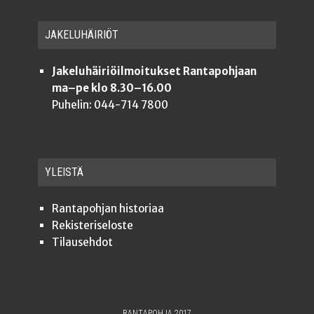
JAKE­LU­HÄI­RIÖT
Jakeluhäiriöilmoitukset Rantapohjaan
ma–pe klo 8.30–16.00
Puhelin: 044-714 7800
YLEISTÄ
Ran­ta­poh­jan historiaa
Rekis­te­ri­se­los­te
Tilauseh­dot
RANTAPOHJA 2017