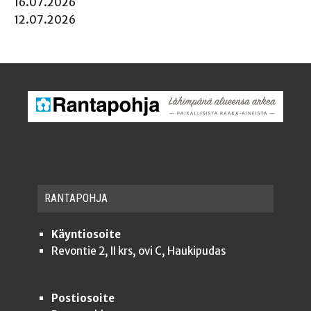
16.07.2026
12.07.2026
RAN­TA­POH­JA
Käyntiosoite
Revontie 2, II krs, ovi C, Haukipudas
Postiosoite