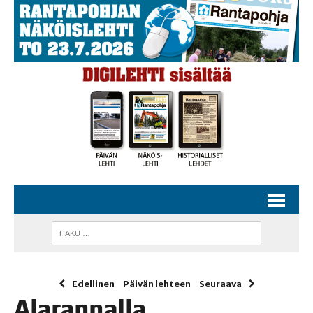
Edellinen
Päivän lehteen
Seuraava
Ala­ran­nal­la