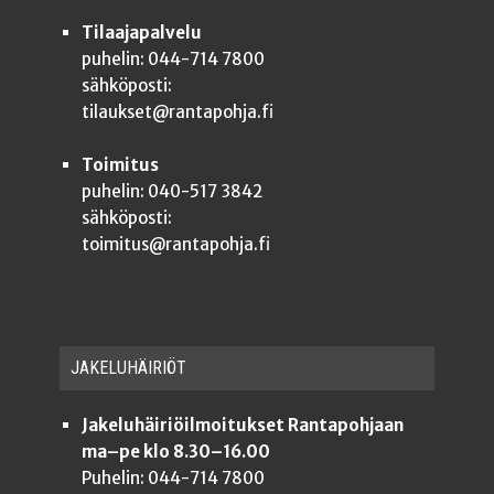
Tilaajapalvelu
puhelin: 044-714 7800
sähköposti:
tilaukset@rantapohja.fi
Toimitus
puhelin: 040-517 3842
sähköposti:
toimitus@rantapohja.fi
JAKE­LU­HÄI­RIÖT
Jakeluhäiriöilmoitukset Rantapohjaan
ma–pe klo 8.30–16.00
Puhelin: 044-714 7800