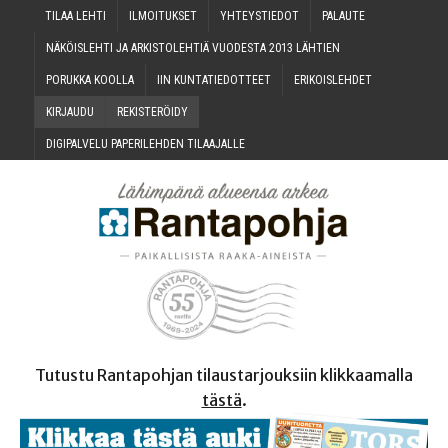
TILAA LEH­TI
ILMOI­TUK­SET
YHTEYS­TIE­DOT
PALAU­TE
NÄKÖIS­LEH­TI JA ARKIS­TO­LEH­TIÄ VUO­DES­TA 2013 LÄHTIEN
PORUK­KA KOOLLA
IIN KUN­TA­TIE­DOT­TEET
ERI­KOIS­LEH­DET
KIR­JAU­DU
REKIS­TE­RÖI­DY
DIGI­PAL­VE­LU PAPE­RI­LEH­DEN TILAAJALLE
Tutustu Rantapohjan tilaustarjouksiin klikkaamalla
tästä
.