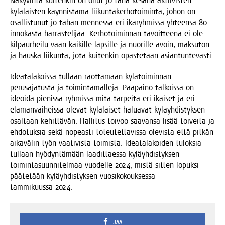
Näky­vin­tä kui­ten­kin on ollut jo tänä kesä­nä aktii­vis­ten
kylä­läis­ten käyn­nis­tä­mä lii­kun­ta­ker­ho­toi­min­ta, johon on
osal­lis­tu­nut jo tähän men­nes­sä eri ikä­ryh­mis­sä yhteen­sä 80
inno­kas­ta har­ras­te­li­jaa. Ker­ho­toi­min­nan tavoit­tee­na ei ole
kil­paur­hei­lu vaan kai­kil­le lap­sil­le ja nuo­ril­le avoin, mak­su­ton
ja haus­ka lii­kun­ta, jota kui­ten­kin opas­te­taan asiantuntevasti.
Idea­ta­la­kois­sa tul­laan raot­ta­maan kylä­toi­min­nan
perus­a­ja­tus­ta ja toi­min­ta­mal­le­ja. Pää­pai­no tal­kois­sa on
ideoi­da pie­nis­sä ryh­mis­sä mitä tar­pei­ta eri ikäi­set ja eri
elä­män­vai­heis­sa ole­vat kylä­läi­set halua­vat kyläyh­dis­tyk­sen
osal­taan kehit­tä­vän. Hal­li­tus toi­voo saa­van­sa lisää toi­vei­ta ja
ehdo­tuk­sia sekä nopeas­ti toteu­tet­ta­vis­sa ole­vis­ta että pit­kän
aika­vä­lin työn vaa­ti­vis­ta toi­mis­ta. Idea­ta­la­koi­den tulok­sia
tul­laan hyö­dyn­tä­mään laa­dit­taes­sa kyläyh­dis­tyk­sen
toi­min­ta­suun­ni­tel­maa vuo­del­le 2024, mis­tä sit­ten lopuk­si
pää­te­tään kyläyh­dis­tyk­sen vuo­si­ko­kouk­ses­sa
tam­mi­kuus­sa 2024.
JAA