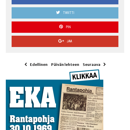
TWIITTI
PIN
JAA
Edellinen
Päivän lehteen
Seuraava