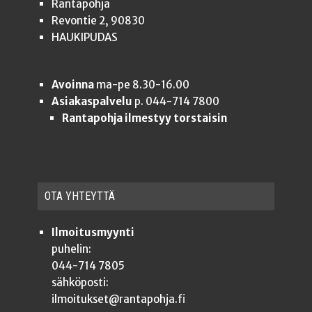
Rantapohja
Revontie 2, 90830
HAUKIPUDAS
Avoinna
ma-pe 8.30-16.00
Asiakaspalvelu
p. 044-714 7800
Rantapohja ilmestyy torstaisin
OTA YHTEYT­TÄ
Ilmoitusmyynti
puhelin:
044-714 7805
sähköposti:
ilmoitukset@rantapohja.fi