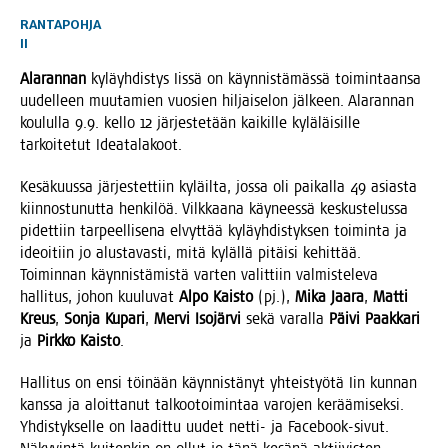
RANTAPOHJA
II
Ala­ran­nan
kyläyh­dis­tys Iis­sä on käyn­nis­tä­mäs­sä toi­min­taan­sa
uudel­leen muu­ta­mien vuo­sien hil­jai­se­lon jäl­keen. Ala­ran­nan
kou­lul­la 9.9. kel­lo 12 jär­jes­te­tään kai­kil­le kylä­läi­sil­le
tar­koi­te­tut Ideatalakoot.
Kesä­kuus­sa jär­jes­tet­tiin kyläil­ta, jos­sa oli pai­kal­la 49 asias­ta
kiin­nos­tu­nut­ta hen­ki­löä. Vilk­kaa­na käy­nees­sä kes­kus­te­lus­sa
pidet­tiin tar­peel­li­se­na elvyt­tää kyläyh­dis­tyk­sen toi­min­ta ja
ideoi­tiin jo alus­ta­vas­ti, mitä kyläl­lä pitäi­si kehit­tää.
Toi­min­nan käyn­nis­tä­mis­tä var­ten valit­tiin val­mis­te­le­va
hal­li­tus, johon kuu­lu­vat
Alpo Kais­to
(pj.),
Mika Jaa­ra
,
Mat­ti
Kreus
,
Son­ja Kupa­ri
,
Mer­vi Iso­jär­vi
sekä varal­la
Päi­vi Paak­ka­ri
ja
Pirk­ko Kais­to
.
Hal­li­tus on ensi töi­nään käyn­nis­tä­nyt yhteis­työ­tä Iin kun­nan
kans­sa ja aloit­ta­nut tal­koo­toi­min­taa varo­jen kerää­mi­sek­si.
Yhdis­tyk­sel­le on laa­dit­tu uudet net­ti- ja Face­book-sivut.