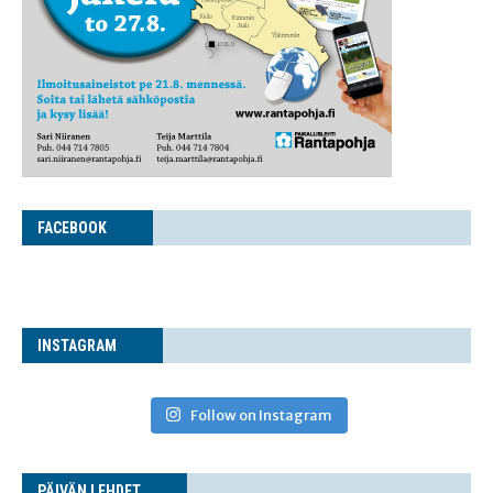
FACE­BOOK
INS­TA­GRAM
Follow on Instagram
PÄI­VÄN LEHDET