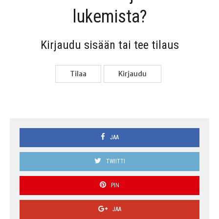
lukemista?
Kir­jau­du sisään tai tee tilaus
Tilaa
Kir­jau­du
JAA
TWIITTI
PIN
JAA