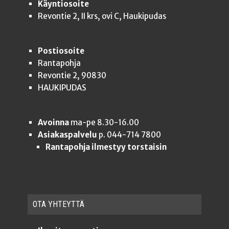
Käyntiosoite
Revontie 2, II krs, ovi C, Haukipudas
Postiosoite
Rantapohja
Revontie 2, 90830
HAUKIPUDAS
Avoinna
ma-pe 8.30-16.00
Asiakaspalvelu
p. 044-714 7800
Rantapohja ilmestyy torstaisin
OTA YHTEYT­TÄ