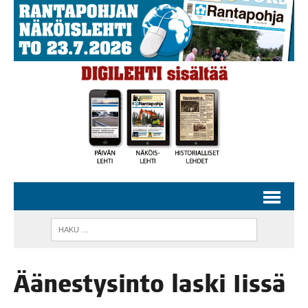
Äänes­ty­sin­to las­ki Iissä