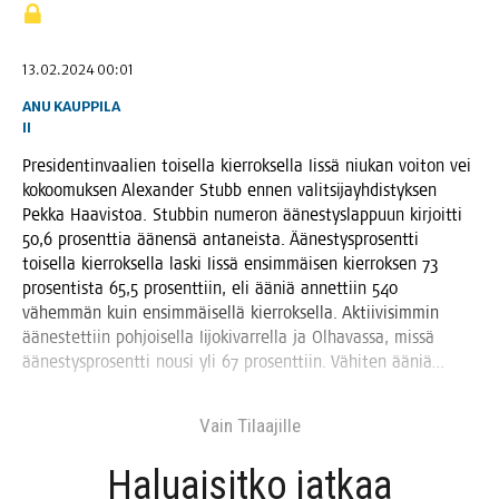
13.02.2024 00:01
ANU KAUPPILA
II
Pre­si­den­tin­vaa­lien toi­sel­la kier­rok­sel­la Iis­sä niu­kan voi­ton vei
kokoo­muk­sen Alexan­der Stubb ennen valit­si­jayh­dis­tyk­sen
Pek­ka Haa­vis­toa. Stub­bin nume­ron äänes­tys­lap­puun kir­joit­ti
50,6 pro­sent­tia äänen­sä anta­neis­ta. Äänes­tys­pro­sent­ti
toi­sel­la kier­rok­sel­la las­ki Iis­sä ensim­mäi­sen kier­rok­sen 73
pro­sen­tis­ta 65,5 pro­sent­tiin, eli ääniä annet­tiin 540
vähem­män kuin ensim­mäi­sel­lä kier­rok­sel­la. Aktii­vi­sim­min
äänes­tet­tiin poh­joi­sel­la Iijo­ki­var­rel­la ja Olha­vas­sa, mis­sä
äänes­tys­pro­sent­ti nousi yli 67 pro­sent­tiin. Vähi­ten ääniä…
Vain Tilaa­jil­le
Haluai­sit­ko jat­kaa