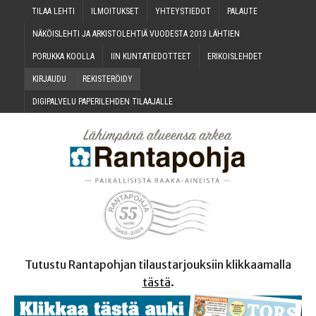
TILAA LEH­TI
ILMOI­TUK­SET
YHTEYS­TIE­DOT
PALAU­TE
NÄKÖIS­LEH­TI JA ARKIS­TO­LEH­TIÄ VUO­DES­TA 2013 LÄHTIEN
PORUK­KA KOOLLA
IIN KUN­TA­TIE­DOT­TEET
ERI­KOIS­LEH­DET
KIR­JAU­DU
REKIS­TE­RÖI­DY
DIGI­PAL­VE­LU PAPE­RI­LEH­DEN TILAAJALLE
Tutustu Rantapohjan tilaustarjouksiin klikkaamalla
tästä
.