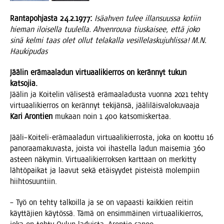
Ran­ta­poh­jas­ta 24.2.1977:
Isä­ah­ven tulee illan­suus­sa kotiin
hie­man iloi­sel­la tuu­lel­la. Ahven­rou­va tius­kai­see, että joko
sinä kel­mi taas olet ollut tela­kal­la vesil­le­las­ku­juh­lis­sa! M.N.
Haukipudas
Jää­lin erä­maa­la­dun vir­tu­aa­li­kier­ros on kerän­nyt tukun
katsojia.
Jää­lin ja Koi­te­lin väli­ses­tä erä­maa­la­dus­ta vuon­na 2021 teh­ty
vir­tu­aa­li­kier­ros on kerän­nyt teki­jän­sä, jää­li­läis­va­lo­ku­vaa­ja
Kari Aron­tien
mukaan noin 1 400 katsomiskertaa.
Jääli–Koiteli-erämaaladun vir­tu­aa­li­kier­ros­ta, joka on koot­tu 16
pano­raa­ma­ku­vas­ta, jois­ta voi ihas­tel­la ladun mai­se­mia 360
asteen näky­min. Vir­tu­aa­li­kier­rok­sen kart­taan on mer­kit­ty
läh­tö­pai­kat ja laa­vut sekä etäi­syy­det pis­teis­tä molem­piin
hiihtosuuntiin.
– Työ on teh­ty tal­koil­la ja se on vapaas­ti kaik­kien rei­tin
käyt­tä­jien käy­tös­sä. Tämä on ensim­mäi­nen vir­tu­aa­li­kier­ros,