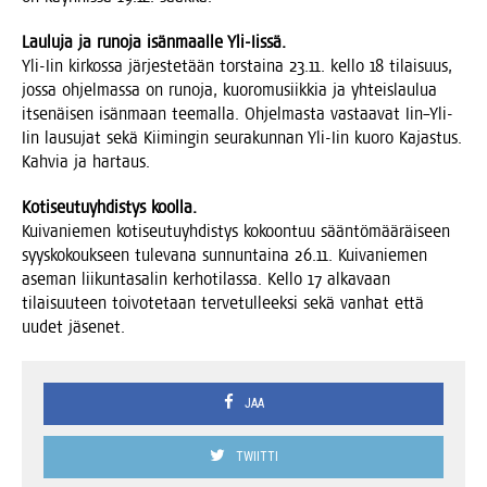
Lau­lu­ja ja runo­ja isän­maal­le Yli-Iissä.
Yli-Iin kir­kos­sa jär­jes­te­tään tors­tai­na 23.11. kel­lo 18 tilai­suus,
jos­sa ohjel­mas­sa on runo­ja, kuo­ro­musiik­kia ja yhteis­lau­lua
itse­näi­sen isän­maan tee­mal­la. Ohjel­mas­ta vas­taa­vat Iin–Yli-
Iin lausu­jat sekä Kii­min­gin seu­ra­kun­nan Yli-Iin kuo­ro Kajas­tus.
Kah­via ja hartaus.
Koti­seu­tu­yh­dis­tys koolla.
Kui­va­nie­men koti­seu­tu­yh­dis­tys kokoon­tuu sään­tö­mää­räi­seen
syys­ko­kouk­seen tule­va­na sun­nun­tai­na 26.11. Kui­va­nie­men
ase­man lii­kun­ta­sa­lin ker­ho­ti­las­sa. Kel­lo 17 alka­vaan
tilai­suu­teen toi­vo­te­taan ter­ve­tul­leek­si sekä van­hat että
uudet jäsenet.
JAA
TWIITTI