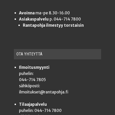
Avoinna
ma-pe 8.30-16.00
Asiakaspalvelu
p. 044-714 7800
Rantapohja ilmestyy torstaisin
OTA YHTEYT­TÄ
Ilmoitusmyynti
puhelin:
044-714 7805
sähköposti:
ilmoitukset@rantapohja.fi
Tilaajapalvelu
puhelin: 044-714 7800