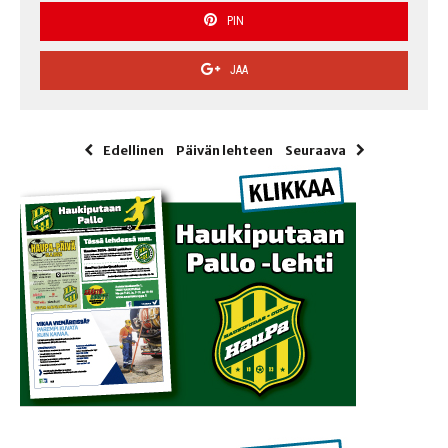
PIN
JAA
Edellinen
Päivän lehteen
Seuraava