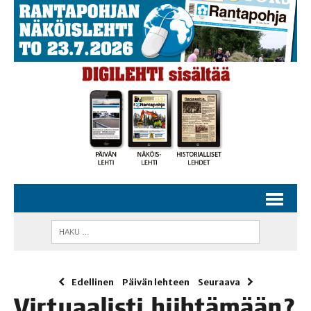
Edellinen
Päivän lehteen
Seuraava
Vir­tu­aa­lis­ti hiihtämään?