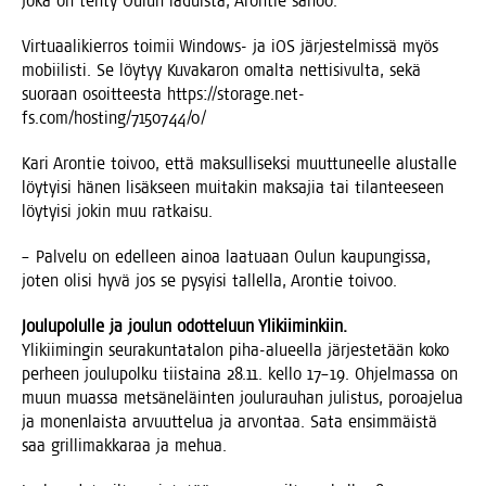
joka on teh­ty Oulun laduis­ta, Aron­tie sanoo.
Vir­tu­aa­li­kier­ros toi­mii Win­dows- ja iOS jär­jes­tel­mis­sä myös
mobii­lis­ti. Se löy­tyy Kuva­ka­ron omal­ta net­ti­si­vul­ta, sekä
suo­raan osoit­tees­ta https://storage.net-
fs.com/hosting/7150744/0/
Kari Aron­tie toi­voo, että mak­sul­li­sek­si muut­tu­neel­le alus­tal­le
löy­tyi­si hänen lisäk­seen mui­ta­kin mak­sa­jia tai tilan­tee­seen
löy­tyi­si jokin muu ratkaisu.
– Pal­ve­lu on edel­leen ainoa laa­tu­aan Oulun kau­pun­gis­sa,
joten oli­si hyvä jos se pysyi­si tal­lel­la, Aron­tie toivoo.
Jou­lu­po­lul­le ja jou­lun odot­te­luun Ylikiiminkiin.
Yli­kii­min­gin seu­ra­kun­ta­ta­lon piha-alu­eel­la jär­jes­te­tään koko
per­heen jou­lu­pol­ku tiis­tai­na 28.11. kel­lo 17–19. Ohjel­mas­sa on
muun muas­sa met­sä­ne­läin­ten jou­lu­rau­han julis­tus, poroa­je­lua
ja monen­lais­ta arvuut­te­lua ja arvon­taa. Sata ensim­mäis­tä
saa gril­li­mak­ka­raa ja mehua.