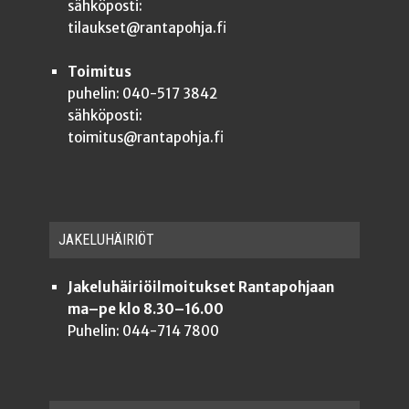
sähköposti:
tilaukset@rantapohja.fi
Toimitus
puhelin: 040-517 3842
sähköposti:
toimitus@rantapohja.fi
JAKE­LU­HÄI­RIÖT
Jakeluhäiriöilmoitukset Rantapohjaan
ma–pe klo 8.30–16.00
Puhelin: 044-714 7800