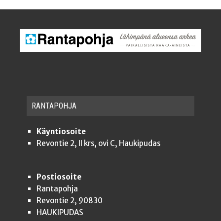
RAN­TA­POH­JA
Käyntiosoite
Revontie 2, II krs, ovi C, Haukipudas
Postiosoite
Rantapohja
Revontie 2, 90830
HAUKIPUDAS