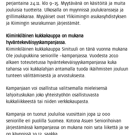
per­jan­tai­na 24.11. klo 9–15. Myy­tä­vä­nä on käsi­töi­tä ja mui­ta
jou­lui­sia tuot­tei­ta. Ulko­sal­la on myyn­nis­sä jou­lu­krans­se­ja ja
gril­li­mak­ka­raa. Myy­jäi­set ovat Yli­kii­min­gin asu­ka­syh­dis­tyk­sen
ja Kii­min­gin seu­ra­kun­nan järjestämät.
Kii­min­ki­läi­nen kuk­ka­kaup­pa on muka­na
hyväntekeväisyyskampanjassa.
Kii­min­ki­läi­nen kuk­ka­kaup­pa Sini­tuu­li on tänä vuon­na muka­na
Ole jou­lu­puk­ki­na senio­ril­le –kam­pan­jas­sa. Vuo­des­ta 2010
alkaen toteu­te­tus­sa hyvän­te­ke­väi­syys­kam­pan­jas­sa kuka
tahan­sa voi kuk­ka­lah­jan anta­mal­la tuo­da ikäih­mis­ten jou­luun
tun­teen välit­tä­mi­ses­tä ja arvostuksesta.
Kam­pan­jaan voi osal­lis­tua valit­se­mal­la mie­lei­sen­sä
lah­joi­tus­ku­kan joko yhteis­työ­hön osal­lis­tu­vas­ta
kuk­ka­liik­kees­tä tai nii­den verkkokaupasta.
Kam­pan­ja on tuo­nut jou­lui­loa vuo­sit­tain jopa 12 000
senio­ril­le eri puo­lil­la Suo­mea. Koto­na Asuen Senio­ri­hoi­van
jär­jes­tä­mäs­sä kam­pan­jas­sa on muka­na noin sata lii­ket­tä ja se
on käyn­nis­sä 19.12. saakka.