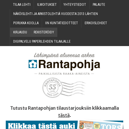
TILAA LEH­TI
ILMOI­TUK­SET
YHTEYS­TIE­DOT
PALAU­TE
NÄKÖIS­LEH­TI JA ARKIS­TO­LEH­TIÄ VUO­DES­TA 2013 LÄHTIEN
PORUK­KA KOOLLA
IIN KUN­TA­TIE­DOT­TEET
ERI­KOIS­LEH­DET
KIR­JAU­DU
REKIS­TE­RÖI­DY
DIGI­PAL­VE­LU PAPE­RI­LEH­DEN TILAAJALLE
Tutustu Rantapohjan tilaustarjouksiin klikkaamalla
tästä
.