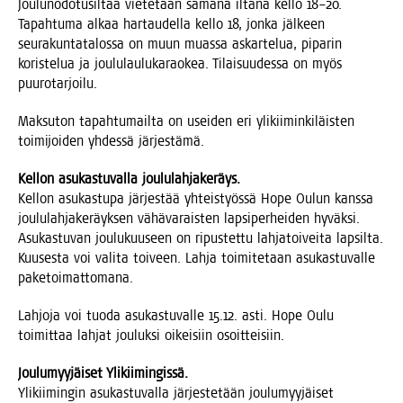
Jou­lu­no­do­tusil­taa vie­te­tään sama­na ilta­na kel­lo 18–20.
Tapah­tu­ma alkaa har­tau­del­la kel­lo 18, jon­ka jäl­keen
seu­ra­kun­ta­ta­los­sa on muun muas­sa askar­te­lua, pipa­rin
koris­te­lua ja jou­lu­lau­lu­ka­rao­kea. Tilai­suu­des­sa on myös
puurotarjoilu.
Mak­su­ton tapah­tu­mail­ta on usei­den eri yli­kii­min­ki­läis­ten
toi­mi­joi­den yhdes­sä järjestämä.
Kel­lon asu­kas­tu­val­la joululahjakeräys.
Kel­lon asu­kas­tu­pa jär­jes­tää yhteis­työs­sä Hope Oulun kans­sa
jou­lu­lah­ja­ke­räyk­sen vähä­va­rais­ten lap­si­per­hei­den hyväk­si.
Asu­kas­tu­van jou­lu­kuuseen on ripus­tet­tu lah­ja­toi­vei­ta lap­sil­ta.
Kuuses­ta voi vali­ta toi­veen. Lah­ja toi­mi­te­taan asu­kas­tu­val­le
paketoimattomana.
Lah­jo­ja voi tuo­da asu­kas­tu­val­le 15.12. asti. Hope Oulu
toi­mit­taa lah­jat jou­luk­si oikei­siin osoitteisiin.
Jou­lu­myy­jäi­set Ylikiimingissä.
Yli­kii­min­gin asu­kas­tu­val­la jär­jes­te­tään jou­lu­myy­jäi­set