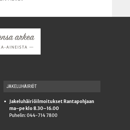
JAKE­LU­HÄI­RIÖT
Jakeluhäiriöilmoitukset Rantapohjaan
ma–pe klo 8.30–16.00
Puhelin: 044-714 7800