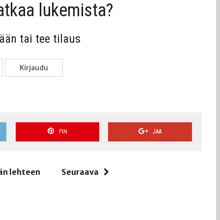
jat­kaa lukemista?
sään tai tee tilaus
Kir­jau­du
PIN
JAA
än lehteen
Seuraava