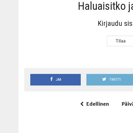
Haluai­sit­ko 
Kir­jau­du si
Tilaa
JAA
TWIITTI
Edellinen
Päiv