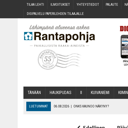
TILAA LEH­TI
ILMOI­TUK­SET
YHTEYS­TIE­DOT
PALAU­TE
NÄ
DIGI­PAL­VE­LU PAPE­RI­LEH­DEN TILAAJALLE
TÄNÄÄN
HAU­KI­PU­DAS
II
KUI­VA­NIE­MI
KII­MIN
LUETUIMMAT
06.08.2026
|
ONKS KAU­NOO NÄKYNY?
06.08.2026
|
MAKA­RO­NI­LAA­TI­KOL­LA ARKEEN
06.08.2026
|
OPIN­TOI­HIN KAN­SA­LAIS­OPIS­TOS­SA VOI SAA­DA AVUSTU
Edellinen
Päiv