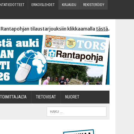
N­TA­TIE­DOT­TEET
ERI­KOIS­LEH­DET
KIR­JAU­DU
REKIS­TE­RÖI­DY
 Rantapohjan tilaustarjouksiin klikkaamalla
tästä
.
TOI­MIT­TA­JAL­TA
TIETOVISAT
NUO­RET