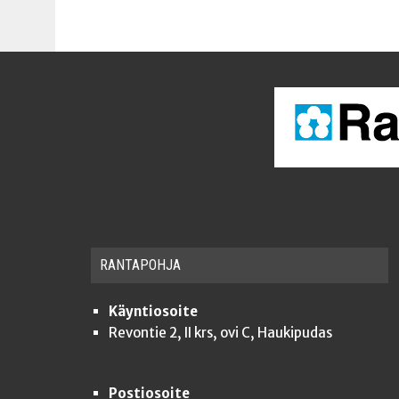
RAN­TA­POH­JA
Käyntiosoite
Revontie 2, II krs, ovi C, Haukipudas
Postiosoite