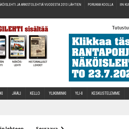
KÖIS­LEH­TI JA ARKIS­TO­LEH­TIÄ VUO­DES­TA 2013 LÄHTIEN
PORUK­KA KOOLLA
IIN KU
Tutustu
­KI
JÄÄ­LI
KEL­LO
YLI­KII­MIN­KI
YLI-II
KES­KUS­TE­LEM­ME
STA
än lehteen
Seuraava