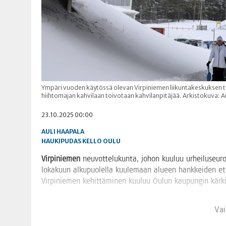
Ympäri vuoden käytössä olevan Virpiniemen liikuntakeskuksen to
hiihtomajan kahvilaan toivotaan kahvilanpitäjää. Arkistokuva: A
23.10.2025 00:00
AULI HAAPALA
HAUKIPUDAS
KELLO
OULU
Vir­pi­nie­men
neu­vot­te­lu­kun­ta, johon kuu­luu urhei­luseu­ro
loka­kuun alku­puo­lel­la kuu­le­maan alu­een hank­kei­den ete­
Vir­pi­nie­men kehit­tä­mi­nen kuu­luu Oulun kau­pun­gin kärk
Vain