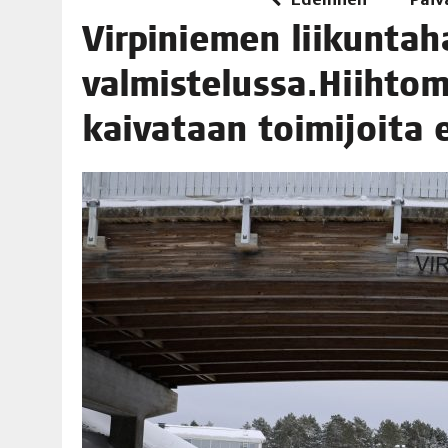
06.08.2026
|
TOI­VEI­DEN KOTI IISTÄ!
Vir­pi­nie­men lii­kun­ta­h
06.08.2026
|
KII­MIN­KI­PÄI­VÄT JÄR­JES­TE­TÄÄN PERIN­TEI­TÄ KUNNIOIT
valmistelussa.Hiihtoma
kai­va­taan toi­mi­joi­ta