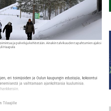
imintaa ja palveluja kehitetään. Ainakin talvikauden tapahtumien ajaksi
uli Haapala
­jen, eri toi­mi­joi­den ja Oulun kau­pun­gin edus­ta­jia, kokoon­tui
ne­mi­ses­tä ja vaih­ta­maan ajan­koh­tai­sia kuu­lu­mi­sia.
ihankkeisiin.
 Tilaa­jil­le