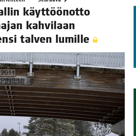
al­lin käyt­töön­ot­to
TAEN
jan kah­vi­laan
 ensi tal­ven lumille