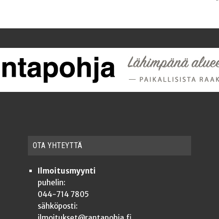
OTA YHTEYT­TÄ
Ilmoitusmyynti
puhelin:
044-714 7805
sähköposti:
ilmoitukset@rantapohja.fi