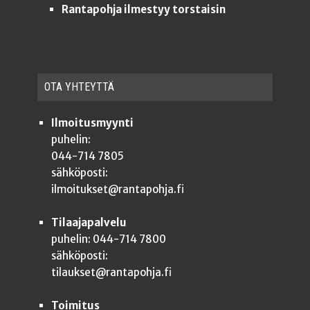
Rantapohja ilmestyy torstaisin
OTA YHTEYT­TÄ
Ilmoitusmyynti
puhelin:
044-714 7805
sähköposti:
ilmoitukset@rantapohja.fi
Tilaajapalvelu
puhelin: 044-714 7800
sähköposti:
tilaukset@rantapohja.fi
Toimitus