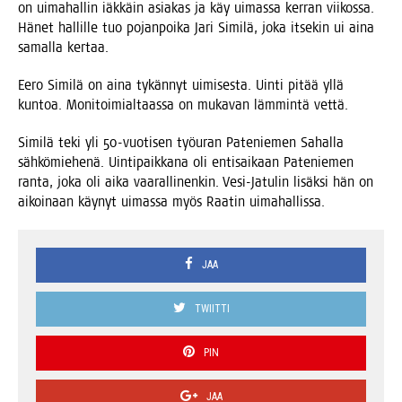
on uima­hal­lin iäk­käin asia­kas ja käy uimas­sa ker­ran vii­kos­sa.
Hänet hal­lil­le tuo pojan­poi­ka Jari Simi­lä, joka itse­kin ui aina
samal­la kertaa.
Eero Simi­lä on aina tykän­nyt uimi­ses­ta. Uin­ti pitää yllä
kun­toa. Moni­toi­mial­taas­sa on muka­van läm­min­tä vettä.
Simi­lä teki yli 50-vuo­ti­sen työ­uran Pate­nie­men Sahal­la
säh­kö­mie­he­nä. Uin­ti­paik­ka­na oli enti­sai­kaan Pate­nie­men
ran­ta, joka oli aika vaa­ral­li­nen­kin. Vesi-Jatu­lin lisäk­si hän on
aikoi­naan käy­nyt uimas­sa myös Raa­tin uimahallissa.
JAA
TWIITTI
PIN
JAA