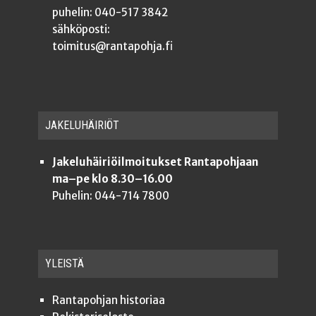
puhelin: 040-517 3842
sähköposti:
toimitus@rantapohja.fi
JAKE­LU­HÄI­RIÖT
Jakeluhäiriöilmoitukset Rantapohjaan
ma–pe klo 8.30–16.00
Puhelin: 044-714 7800
YLEISTÄ
Ran­ta­poh­jan historiaa