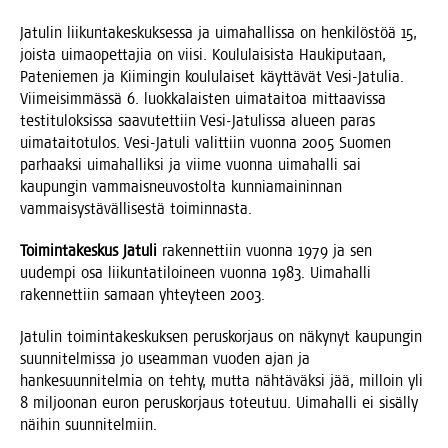
Jatu­lin lii­kun­ta­kes­kuk­ses­sa ja uima­hal­lis­sa on hen­ki­lös­töä 15,
jois­ta uimao­pet­ta­jia on vii­si. Kou­lu­lai­sis­ta Hau­ki­pu­taan,
Pate­nie­men ja Kii­min­gin kou­lu­lai­set käyt­tä­vät Vesi-Jatu­lia.
Vii­mei­sim­mäs­sä 6. luok­ka­lais­ten uima­tai­toa mit­taa­vis­sa
tes­ti­tu­lok­sis­sa saa­vu­tet­tiin Vesi-Jatu­lis­sa alu­een paras
uima­tai­to­tu­los. Vesi-Jatu­li valit­tiin vuon­na 2005 Suo­men
par­haak­si uima­hal­lik­si ja vii­me vuon­na uima­hal­li sai
kau­pun­gin vam­mais­neu­vos­tol­ta kun­nia­mai­nin­nan
vam­mai­sys­tä­väl­li­ses­tä toiminnasta.
Toi­min­ta­kes­kus Jatu­li
raken­net­tiin vuon­na 1979 ja sen
uudem­pi osa lii­kun­ta­ti­loi­neen vuon­na 1983. Uima­hal­li
raken­net­tiin samaan yhtey­teen 2003.
Jatu­lin toi­min­ta­kes­kuk­sen perus­kor­jaus on näky­nyt kau­pun­gin
suun­ni­tel­mis­sa jo useam­man vuo­den ajan ja
han­ke­suun­ni­tel­mia on teh­ty, mut­ta näh­tä­väk­si jää, mil­loin yli
8 mil­joo­nan euron perus­kor­jaus toteu­tuu. Uima­hal­li ei sisäl­ly
näi­hin suunnitelmiin.