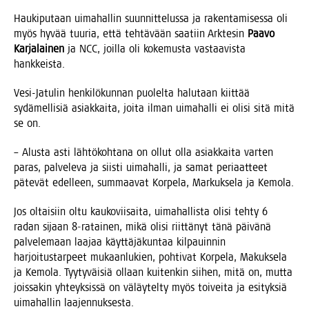
Hau­ki­pu­taan uima­hal­lin suun­nit­te­lus­sa ja raken­ta­mi­ses­sa oli
myös hyvää tuu­ria, että teh­tä­vään saa­tiin Ark­te­sin
Paa­vo
Kar­ja­lai­nen
ja NCC, joil­la oli koke­mus­ta vas­taa­vis­ta
hankkeista.
Vesi-Jatu­lin hen­ki­lö­kun­nan puo­lel­ta halu­taan kiit­tää
sydä­mel­li­siä asiak­kai­ta, joi­ta ilman uima­hal­li ei oli­si sitä mitä
se on.
– Alus­ta asti läh­tö­koh­ta­na on ollut olla asiak­kai­ta var­ten
paras, pal­ve­le­va ja siis­ti uima­hal­li, ja samat peri­aat­teet
päte­vät edel­leen, sum­maa­vat Kor­pe­la, Mar­kuk­se­la ja Kemola.
Jos oltai­siin oltu kau­ko­vii­sai­ta, uima­hal­lis­ta oli­si teh­ty 6
radan sijaan 8‑ratainen, mikä oli­si riit­tä­nyt tänä päi­vä­nä
pal­ve­le­maan laa­jaa käyt­tä­jä­kun­taa kil­pauin­nin
har­joi­tus­tar­peet mukaan­lu­kien, poh­ti­vat Kor­pe­la, Makuk­se­la
ja Kemo­la. Tyy­ty­väi­siä ollaan kui­ten­kin sii­hen, mitä on, mut­ta
jois­sa­kin yhteyk­sis­sä on väläy­tel­ty myös toi­vei­ta ja esi­tyk­siä
uima­hal­lin laajennuksesta.