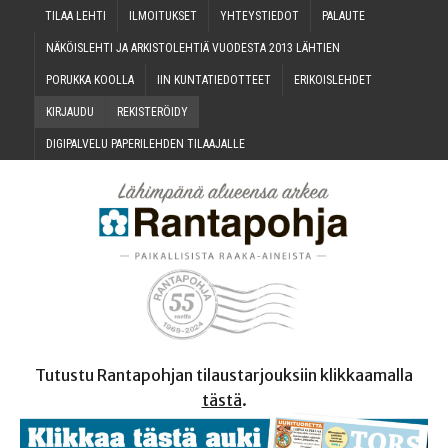
TILAA LEH­TI
ILMOI­TUK­SET
YHTEYS­TIE­DOT
PALAU­TE
NÄKÖIS­LEH­TI JA ARKIS­TO­LEH­TIÄ VUO­DES­TA 2013 LÄHTIEN
PORUK­KA KOOLLA
IIN KUN­TA­TIE­DOT­TEET
ERI­KOIS­LEH­DET
KIR­JAU­DU
REKIS­TE­RÖI­DY
DIGI­PAL­VE­LU PAPE­RI­LEH­DEN TILAAJALLE
Tutustu Rantapohjan tilaustarjouksiin klikkaamalla
tästä
.