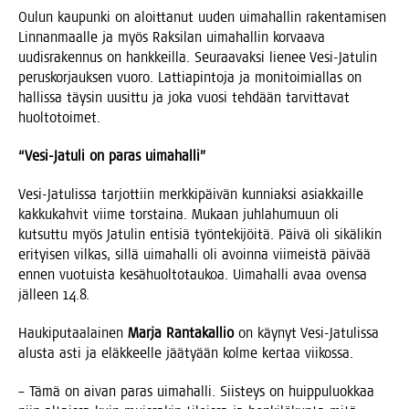
Oulun kau­pun­ki on aloit­ta­nut uuden uima­hal­lin raken­ta­mi­sen
Lin­nan­maal­le ja myös Rak­si­lan uima­hal­lin kor­vaa­va
uudis­ra­ken­nus on hank­keil­la. Seu­raa­vak­si lie­nee Vesi-Jatu­lin
perus­kor­jauk­sen vuo­ro. Lat­tia­pin­to­ja ja moni­toi­mial­las on
hal­lis­sa täy­sin uusit­tu ja joka vuo­si teh­dään tar­vit­ta­vat
huoltotoimet.
“Vesi-Jatu­li on paras uimahalli”
Vesi-Jatu­lis­sa tar­jot­tiin merk­ki­päi­vän kun­niak­si asiak­kail­le
kak­ku­kah­vit vii­me tors­tai­na. Mukaan juh­la­hu­muun oli
kut­sut­tu myös Jatu­lin enti­siä työn­te­ki­jöi­tä. Päi­vä oli sikä­li­kin
eri­tyi­sen vil­kas, sil­lä uima­hal­li oli avoin­na vii­meis­tä päi­vää
ennen vuo­tuis­ta kesä­huol­to­tau­koa. Uima­hal­li avaa oven­sa
jäl­leen 14.8.
Hau­ki­pu­taa­lai­nen
Mar­ja Ran­ta­kal­lio
on käy­nyt Vesi-Jatu­lis­sa
alus­ta asti ja eläk­keel­le jää­ty­ään kol­me ker­taa viikossa.
– Tämä on aivan paras uima­hal­li. Siis­teys on huip­pu­luok­kaa