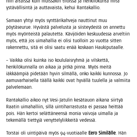
niin altais­sa kuin muis­sa­kin tilois­sa ja hen­ki­lö­kun­ta mitä
ystä­väl­li­sin­tä ja aut­ta­vais­ta, kehui Rantakallio.
Samaan yhtyi myös synt­tä­ri­kah­ve­ja naut­ti­nut muu
pöy­tä­seu­rue. Hyväs­tä pal­ve­lus­ta ja siis­tey­des­tä on annet­tu
myös myön­teis­tä palau­tet­ta. Kävi­jöi­den kes­kuu­des­sa arvel­tiin
myös, että jos uima­hal­lia ei oli­si tuol­loin 20 vuot­ta sit­ten
raken­net­tu, sitä ei oli­si saa­tu enää kos­kaan Haukiputaalle.
– Vaik­ka oli­si kuin­ka iso kou­lu­lais­ryh­mä ja vils­ket­tä,
hen­ki­lö­kun­nal­la on aikaa ja pit­kä pin­na. Myös mei­tä
iäk­kääm­piä pide­tään hyvin sil­mäl­lä, onko kaik­ki kun­nos­sa. Jo
aamu­var­hai­sel­la tääl­lä kaik­ki ovat hyväl­lä tuu­lel­la ja val­mii­ta
palvelemaan.
Ran­ta­kal­lio aikoo nyt Vesi-Jatu­lin kesä­tauon aika­na siir­tyä
Raa­tin uima­hal­liin, sil­lä uin­ti­har­ras­tus­ta ei pas­saa heit­tää
pois. Hän ker­toi selät­tä­neen­sä monia vai­vo­ja uimal­la ja
teke­mäl­lä tiet­ty­jä venyt­te­ly­liik­kei­tä vedessä.
Tors­tai oli uin­ti­päi­vä myös 94-vuo­ti­aal­le
Eero Simi­läl­le
. Hän