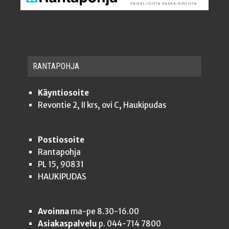
RAN­TA­POH­JA
Käyntiosoite
Revontie 2, II krs, ovi C, Haukipudas
Postiosoite
Rantapohja
PL 15, 90831
HAUKIPUDAS
Avoinna
ma-pe 8.30-16.00
Asiakaspalvelu
p. 044-714 7800