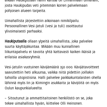
aikaan Hau­ki­pu­taan hal­lin kans­sa oli Lin­nan­maan uima­hal­li,
jos­ta Hau­ki­pu­das veti pitem­män kor­ren pal­ve­le­maan
poh­joi­sen alu­een tarpeita.
Uima­hal­lis­ta jär­jes­tet­tiin aikoi­naan nimi­kil­pai­lu.
Per­soo­nal­li­nen Vesi-Jatu­li (vesi ja tuli) osoit­tau­tui
yli­voi­mai­ses­ti parhaaksi.
Hau­ki­pu­taal­la
ollaan ylpei­tä uima­hal­lis­ta, joka pal­ve­lee
suur­ta käyt­tä­jä­kun­taa. Mikään muu kun­nal­li­nen
lii­kun­ta­pal­ve­lu ei tavoi­ta yhtä kat­ta­vas­ti kai­ken ikäi­siä ja
eri­lai­sia asiakasryhmiä.
Vesi-Jatu­lin vuo­tui­nen kävi­jä­mää­rä 150 000. Kävi­jä­ta­voit­teet
saa­vu­tet­tiin heti alkuun­sa, vaik­ka nii­tä pidet­tiin joil­la­kin
tahoil­la uto­pis­ti­si­na. Hal­li pal­ve­lee paik­ka­kun­ta­lais­ten ohel­la
lähin­nä myös Iin ja Kii­min­gin asuk­kai­ta ja kävi­jöi­tä on myös
Oulun kaupunkialueelta.
– Sitou­tu­nut ja ammat­ti­tai­toi­nen hen­ki­lös­tö on se, joka
tekee uima­hal­lis­ta hyvän, kiit­te­lee Olli Heinonen.