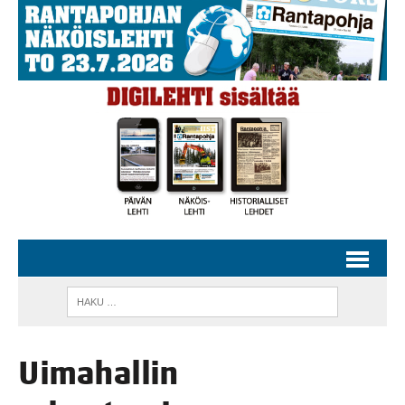
Uima­hal­lin