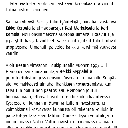
– Tätä pää­tös­tä ei ole var­mas­ti­kaan kenen­kään tar­vin­nut
katua, uskoo Heinonen.
Samaan yhty­vät Vesi-Jatu­lin työn­te­ki­jät, uima­hal­li­vas­taa­va
Erk­ko Kor­pe­la
ja uimao­pet­ta­jat
Pasi Mar­kuk­se­la
ja
Kari
Kemo­la
. Heti ensim­mäi­se­nä vuo­te­na uima­hal­li saa­vut­ti ja
jopa ylit­ti kävi­jä­ta­voit­teet, vaik­ka nii­tä jot­kut tahot piti­vät
uto­pis­ti­si­na. Uima­hal­li pal­ve­lee kaik­kia ikä­ryh­miä vau­vas­ta
vaariin.
Aloit­taes­san viras­saan Hau­ki­pu­taal­la vuon­na 1997 Olli
Hei­no­nen sai kun­nan­joh­ta­ja
Heik­ki Sep­pä­läl­tä
prio­ri­teet­ti­lis­tan, jos­sa ensim­mäi­se­nä oli uima­hal­li. Sep­pä­lä
ajoi voi­mak­kaas­ti uima­hal­li­hank­keen toteut­ta­mis­ta. Kun
tar­vit­tiin poliit­ti­nen pää­tös, Olli Hei­no­nen jou­tui
huo­maa­maan, ettei­vät asiat toteu­du käden kään­tees­sä.
Kysees­sä oli kun­nan mit­ta­vin ja kal­lein inves­toin­ti, ja
voi­mak­kaas­ti kas­va­vas­sa kun­nas­sa oli raken­taa kou­lu­ja ja
päi­vä­ko­te­ja tasai­seen tah­tiin. Onnek­si hyvin vero­tu­lo­ja toi
muun muas­sa Nokia. Val­tio­na­vus­ta kil­pai­le­mas­sa samaan