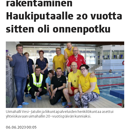
raken­ta­mi­nen
Hau­ki­pu­taal­le 20 vuot­ta
sit­ten oli onnenpotku
Uimahalli Vesi-Jatulin ja liikuntapalveluiden henkilökuntaa asettui
yhteiskuvaan uimahallin 20-vuotispäivän kunniaksi.
06.06.2023 00:05