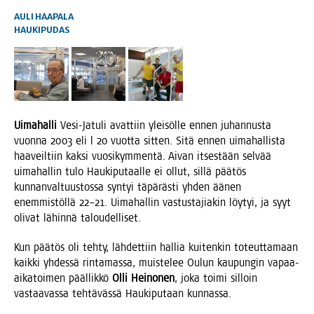
AULI HAAPALA
HAUKIPUDAS
Uima­hal­li
Vesi-Jatu­li avat­tiin ylei­söl­le ennen juhan­nus­ta
vuon­na 2003 eli l 20 vuot­ta sit­ten. Sitä ennen uima­hal­lis­ta
haa­veil­tiin kak­si vuo­si­kym­men­tä. Aivan itses­tään sel­vää
uima­hal­lin tulo Hau­ki­pu­taal­le ei ollut, sil­lä pää­tös
kun­nan­val­tuus­tos­sa syn­tyi täpä­räs­ti yhden äänen
enem­mis­töl­lä 22–21. Uima­hal­lin vas­tus­ta­jia­kin löy­tyi, ja syyt
oli­vat lähin­nä taloudelliset.
Kun pää­tös oli teh­ty, läh­det­tiin hal­lia kui­ten­kin toteut­ta­maan
kaik­ki yhdes­sä rin­ta­mas­sa, muis­te­lee Oulun kau­pun­gin vapaa-
aika­toi­men pääl­lik­kö
Olli Hei­no­nen
, joka toi­mi sil­loin
vas­taa­vas­sa teh­tä­väs­sä Hau­ki­pu­taan kunnassa.