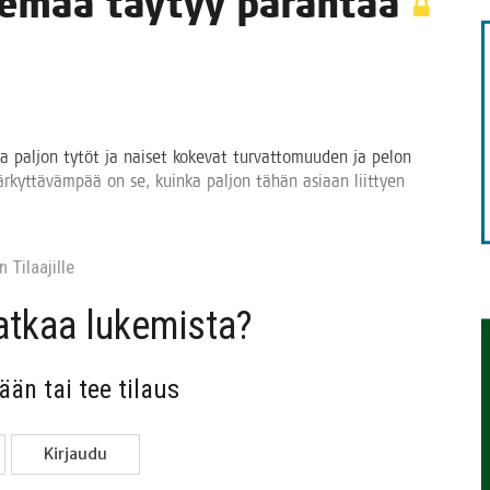
ase­maa täy­tyy parantaa
TAEN
a pal­jon tytöt ja nai­set koke­vat tur­vat­to­muu­den ja pelon
jär­kyt­tä­väm­pää on se, kuin­ka pal­jon tähän asi­aan liit­tyen
 Tilaa­jil­le
jat­kaa lukemista?
sään tai tee tilaus
Kir­jau­du