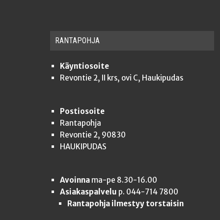
RAN­TA­POH­JA
Käyntiosoite
Revontie 2, II krs, ovi C, Haukipudas
Postiosoite
Rantapohja
Revontie 2, 90830
HAUKIPUDAS
Avoinna
ma-pe 8.30-16.00
Asiakaspalvelu
p. 044-714 7800
Rantapohja ilmestyy torstaisin