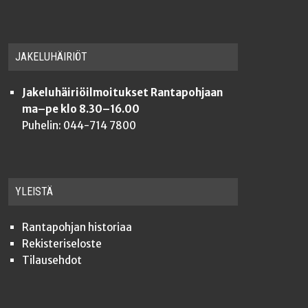
JAKE­LU­HÄI­RIÖT
Jakeluhäiriöilmoitukset Rantapohjaan
ma–pe klo 8.30–16.00
Puhelin: 044-714 7800
YLEISTÄ
Ran­ta­poh­jan historiaa
Rekis­te­ri­se­los­te
Tilauseh­dot