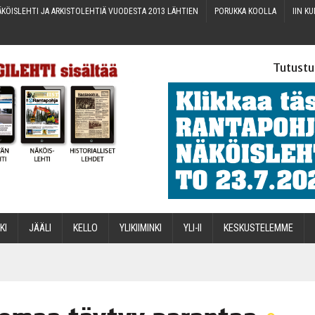
KÖIS­LEH­TI JA ARKIS­TO­LEH­TIÄ VUO­DES­TA 2013 LÄHTIEN
PORUK­KA KOOLLA
IIN KU
Tutustu
­KI
JÄÄ­LI
KEL­LO
YLI­KII­MIN­KI
YLI-II
KES­KUS­TE­LEM­ME
STA