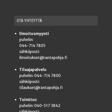
OTA YHTEYT­TÄ
Ilmoitusmyynti
puhelin:
044-714 7805
sähköposti:
ilmoitukset@rantapohja.fi
Tilaajapalvelu
puhelin: 044-714 7800
sähköposti:
tilaukset@rantapohja.fi
Toimitus
puhelin: 040-517 3842
sähköposti: