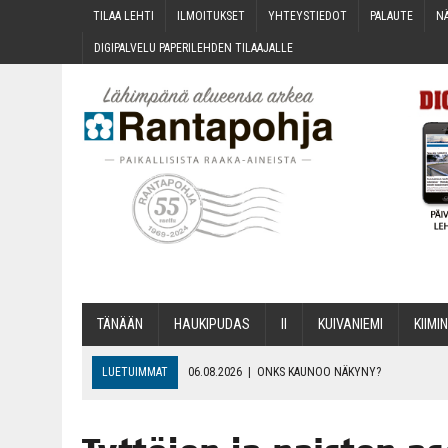
TILAA LEH­TI
ILMOI­TUK­SET
YHTEYS­TIE­DOT
PALAU­TE
NÄ
DIGI­PAL­VE­LU PAPE­RI­LEH­DEN TILAAJALLE
TÄNÄÄN
HAU­KI­PU­DAS
II
KUI­VA­NIE­MI
KII­MIN
LUETUIMMAT
06.08.2026
|
ONKS KAU­NOO NÄKYNY?
06.08.2026
|
MAKA­RO­NI­LAA­TI­KOL­LA ARKEEN
06.08.2026
|
OPIN­TOI­HIN KAN­SA­LAIS­OPIS­TOS­SA VOI SAA­DA AVUSTU