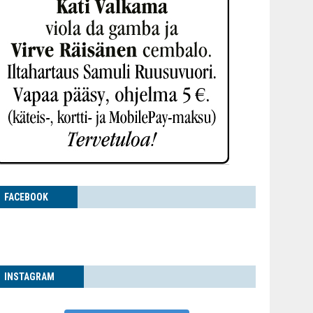
FACE­BOOK
INS­TA­GRAM