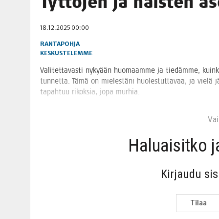
Tyt­tö­jen ja nais­ten 
06.08.2026
|
TOI­VEI­DEN KOTI IISTÄ!
18.12.2025 00:00
06.08.2026
|
KII­MIN­KI­PÄI­VÄT JÄR­JES­TE­TÄÄN PERIN­TEI­TÄ KUNNIOIT
RANTAPOHJA
KESKUSTELEMME
Vali­tet­ta­vas­ti nyky­ään huo­maam­me ja tie­däm­me, kuin­k
tun­net­ta. Tämä on mie­les­tä­ni huo­les­tut­ta­vaa, ja vie­lä 
tapah­tuu rikok­sia, jopa murhia.
Vain
Haluai­sit­ko 
Kir­jau­du si
Tilaa