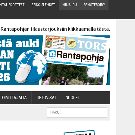
N­TA­TIE­DOT­TEET
ERI­KOIS­LEH­DET
KIR­JAU­DU
REKIS­TE­RÖI­DY
 Rantapohjan tilaustarjouksiin klikkaamalla
tästä
.
TOI­MIT­TA­JAL­TA
TIETOVISAT
NUO­RET