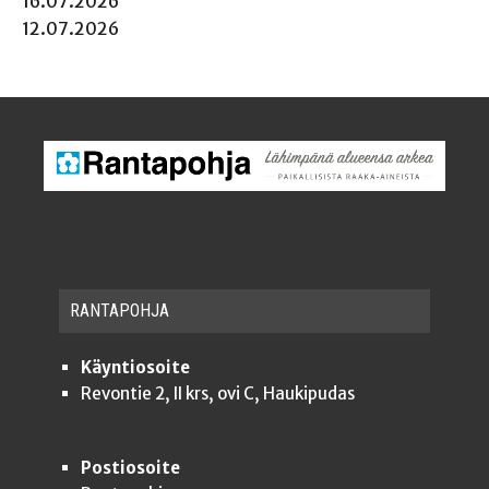
16.07.2026
12.07.2026
RAN­TA­POH­JA
Käyntiosoite
Revontie 2, II krs, ovi C, Haukipudas
Postiosoite