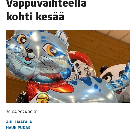
Vap­pu­vaih­teel­la
koh­ti kesää
30.04.2024 00:01
AULI HAAPALA
HAUKIPUDAS