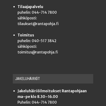
Tilaajapalvelu
puhelin: 044-714 7800
sähköposti:
tilaukset@rantapohja.fi
Toimitus
puhelin: 040-517 3842
sähköposti:
toimitus@rantapohja.fi
JAKE­LU­HÄI­RIÖT
Jakeluhäiriöilmoitukset Rantapohjaan
ma–pe klo 8.30–16.00
Puhelin: 044-714 7800