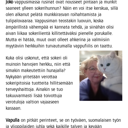
Joko
vap­pusi­mas­sa rusi­nat ovat nous­seet pin­taan ja mun­kit
saa­neet ylleen soke­ri­hun­nun? Näin en voi itse kers­kua, sil­lä
olen alka­nut pelä­tä munk­ki­ras­van roi­hah­ta­mis­ta ja
tuli­pa­lo­vaa­raa. Vap­pusi­man teos­ta­kin luo­vuin, kos­ka
ämpä­ril­lis­tä vähem­pää ei kan­na­ta teh­dä, ja sii­nä­hän oli­si
aivan lii­kaa soke­ri­lien­tä kil­li­tet­tä­väk­si pie­nel­le poru­kal­le.
Mut­ta ei hätää, muut ovat olleet ahke­ri­na ja val­mii­siin
myy­tä­viin herk­kui­hin tur­vau­tu­mal­la vap­pu­fii­lis on taattu.
Kuka oli­si usko­nut, että soke­ri oli
mui­noin har­vo­jen herk­ku, niin että
sima­kin makeu­tet­tiin huna­jal­la?
Nyky­ään yri­te­tään verot­taa
soke­ri­pi­toi­sia tuot­tei­ta hil­lit­se­mään
ter­veys­hait­to­ja. Aina­kin se tuo
takuu­var­mas­ti lisää toi­vot­tu­ja
vero­tu­lo­ja val­tion vajaa­seen
kassaan.
Vapul­la
on pit­kät perin­teet, se on työ­väen, suo­ma­lai­sen työn
ja yli­op­pi­lai­den juh­la sekä kai­kil­le tal­ven ja kevään