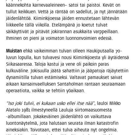
kään­ne­koh­ta kar­ne­vaa­lei­neen– satoi tai pais­toi. Kevät on
tul­lut keik­kuen. Vet­tä ja rän­tää on sadel­lut, ja nyt jän­nä­tään
jäi­den­läh­töä. Kii­min­ki­joes­sa jäi­den ennus­te­taan läh­te­vän
liik­keel­le täl­lä vii­kol­la. Ete­läm­pä­nä jo koe­tut tul­vat
säi­käyt­ti­vät ja pitä­vät joki­ran­nan asuk­kai­ta varp­peil­laan.
Ihmi­nen on pie­ni ja voi­ma­ton luon­non­voi­mien edessä.
Muis­tan
ehkä vai­keim­man tul­van olleen Hau­ki­pu­taal­la 70-
luvun lopul­la, kun tul­va­ve­si nousi Kii­min­ki­joes­ta yli äyräi­den­sä
Sii­ka­saa­res­sa. Talo­ja kas­tui ja vene oli pai­koin paras
kul­ku­vä­li­ne. Joki­suul­la jää­tä sahat­tiin ja jää­pa­to­ja räjäy­tet­tiin
dyna­mii­til­la tul­van estä­mi­sek­si. Val­ta­vat pamauk­set sai­vat
aikaan kan­sain­vael­luk­sen San­ta­hol­man ran­taan seu­raa­maan
ope­raa­tio­ta, vaik­ka se teh­tiin yöaikaan.
“Iso joki tul­vii, ei kukaan usko ellei itse nää”
, lau­loi Mik­ko
Ala­ta­lo 1981 ilmes­ty­neel­lä Lau­lu­ja siir­to­maa­suo­mes­ta
‑albu­mil­laan. Joka­ke­väi­nen jäi­den­läh­tö on vai­kut­ta­va
luon­to­näy­tel­mä, jota halu­taan seu­ra­ta ilman kata­stro­fin
ainek­sia­kin. Toi­vo­taan, ettei tul­va aiheu­ta nyt ongel­mia.