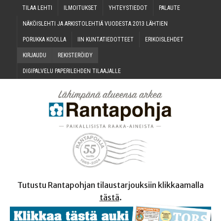
TILAA LEH­TI
ILMOI­TUK­SET
YHTEYS­TIE­DOT
PALAU­TE
NÄKÖIS­LEH­TI JA ARKIS­TO­LEH­TIÄ VUO­DES­TA 2013 LÄHTIEN
PORUK­KA KOOLLA
IIN KUN­TA­TIE­DOT­TEET
ERI­KOIS­LEH­DET
KIR­JAU­DU
REKIS­TE­RÖI­DY
DIGI­PAL­VE­LU PAPE­RI­LEH­DEN TILAAJALLE
Tutustu Rantapohjan tilaustarjouksiin klikkaamalla
tästä
.