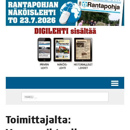
Toi­mit­ta­jal­ta: