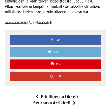
Kii­min­ki­joen jäl­keen tal­ven jää­palt­toos­ta luo­puu Iijo­ki.
Alku­vii­kon sää ja läm­pö­ti­lat vai­kut­ta­vat oleel­li­ses­ti sii­hen,
mil­lai­sek­si jäi­den­läh­tö ja tul­va­ti­lan­ne muodostuvat.
auli.haapala(at)rantapohj
a.fi
JAA
TWIITTI
PIN
JAA
Edellinen artikkeli
Seuraava Artikkeli