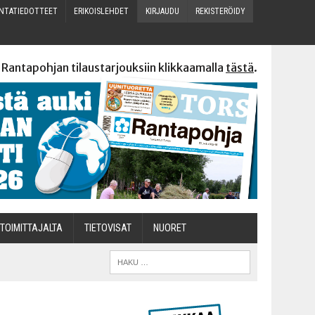
N­TA­TIE­DOT­TEET
ERI­KOIS­LEH­DET
KIR­JAU­DU
REKIS­TE­RÖI­DY
 Rantapohjan tilaustarjouksiin klikkaamalla
tästä
.
TOI­MIT­TA­JAL­TA
TIETOVISAT
NUO­RET