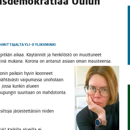
äis­de­mo­kra­ti­aa Oulun
IMITTAJALTA
YLI-II
YLIKIIMINKI
 pit­kän aikaa. Käy­tän­nöt ja hen­ki­lös­tö on muut­tu­neet
eet sii­nä muka­na. Koro­na on anta­nut asi­aan oman mausteensa.
 monin pai­koin hyvin koon­neet
äh­tä­väs­ti vai­pu­mas­sa uno­ho­laan.
a, jos­sa kun­kin alu­een
 kau­pun­gin suun­taan on mah­do­ton­ta.
l­to­ja jär­jes­tet­täi­siin nii­den
ä? Kai­kil­la alueil­la ei