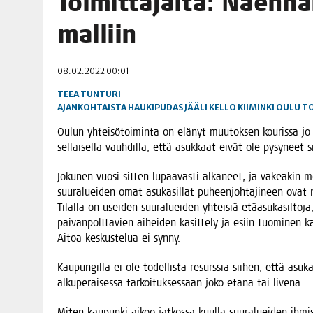
Toi­mit­ta­jal­ta: Näen­n
06.08.2026
|
MAKA­RO­NI­LAA­TI­KOL­LA ARKEEN
malliin
09.08.2026
|
RAN­TA­POH­JAN TIE­TO­VI­SA 9.8.2026
08.02.2022 00:01
TEEA TUNTURI
AJANKOHTAISTA
HAUKIPUDAS
JÄÄLI
KELLO
KIIMINKI
OULU
TO
Oulun yhtei­sö­toi­min­ta on elä­nyt muu­tok­sen kou­ris­sa jo
sel­lai­sel­la vauh­dil­la, että asuk­kaat eivät ole pysy­n
Joku­nen vuo­si sit­ten lupaa­vas­ti alka­neet, ja väkeä­kin
suur­aluei­den omat asu­ka­sil­lat puheen­joh­ta­ji­neen ovat n
Tilal­la on usei­den suur­aluei­den yhtei­siä etä­asu­ka­sil­to­j
päi­vän­polt­ta­vien aihei­den käsit­te­ly ja esiin tuo­mi­nen
Aitoa kes­kus­te­lua ei synny.
Kau­pun­gil­la ei ole todel­lis­ta resurs­sia sii­hen, että asu­ka­si
alku­pe­räi­ses­sä tar­koi­tuk­ses­saan joko etä­nä tai livenä.
Miten kau­pun­ki aikoo jat­kos­sa kuul­la suur­aluei­den ihmi­si