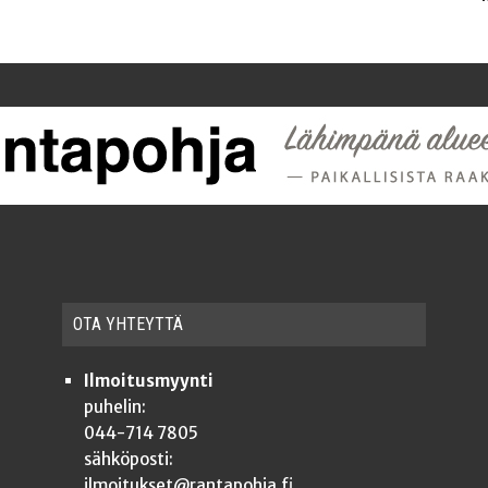
OTA YHTEYT­TÄ
Ilmoitusmyynti
puhelin:
044-714 7805
sähköposti:
ilmoitukset@rantapohja.fi