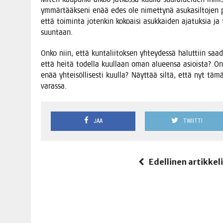
ymmär­tääk­se­ni enää edes ole nimet­ty­nä asu­ka­sil­to­jen p
että toi­min­ta joten­kin kokoai­si asuk­kai­den aja­tuk­sia ja 
suuntaan.
Onko niin, että kun­ta­lii­tok­sen yhtey­des­sä halut­tiin saa­
että hei­tä todel­la kuul­laan oman alu­een­sa asiois­ta? Onko
enää yhtei­söl­li­ses­ti kuul­la? Näyt­tää sil­tä, että nyt tä
varassa.
JAA
TWIITTI
Edellinen artikkel