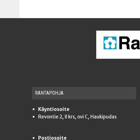
RAN­TA­POH­JA
Käyntiosoite
Revontie 2, II krs, ovi C, Haukipudas
Postiosoite