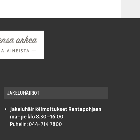
JAKE­LU­HÄI­RIÖT
Jakeluhäiriöilmoitukset Rantapohjaan
ma–pe klo 8.30–16.00
Puhelin: 044-714 7800