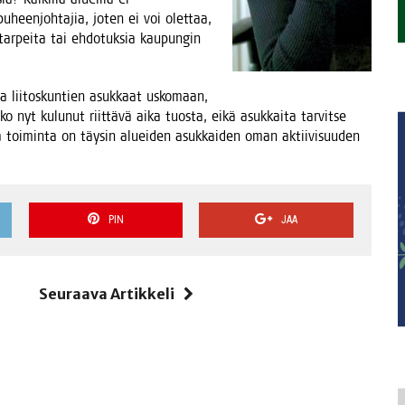
uheen­joh­ta­jia, joten ei voi olet­taa,
tar­pei­ta tai ehdo­tuk­sia kau­pun­gin
da lii­tos­kun­tien asuk­kaat usko­maan,
 nyt kulu­nut riit­tä­vä aika tuos­ta, eikä asuk­kai­ta tar­vit­se
mä toi­min­ta on täy­sin aluei­den asuk­kai­den oman aktii­vi­suu­den
PIN
JAA
i
Seuraava Artikkeli