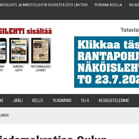
KÖIS­LEH­TI JA ARKIS­TO­LEH­TIÄ VUO­DES­TA 2013 LÄHTIEN
PORUK­KA KOOLLA
IIN KU
Tutustu
­KI
JÄÄ­LI
KEL­LO
YLI­KII­MIN­KI
YLI-II
KES­KUS­TE­LEM­ME
TUMIIN
TAEN