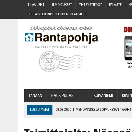
TILAA LEH­TI
ILMOI­TUK­SET
YHTEYS­TIE­DOT
PALAU­TE
NÄ
DIGI­PAL­VE­LU PAPE­RI­LEH­DEN TILAAJALLE
TÄNÄÄN
HAU­KI­PU­DAS
II
KUI­VA­NIE­MI
KII­MIN
LUETUIMMAT
08.08.2026
|
MENO­VINK­KE­JÄ LOP­PU­KE­SÄN TAPAH
06.08.2026
|
KII­MIN­KI­PÄI­VÄT JÄR­JES­TE­TÄÄN PERIN­TEI­TÄ KUNNIOIT
06.08.2026
|
ONKS KAU­NOO NÄKYNY?