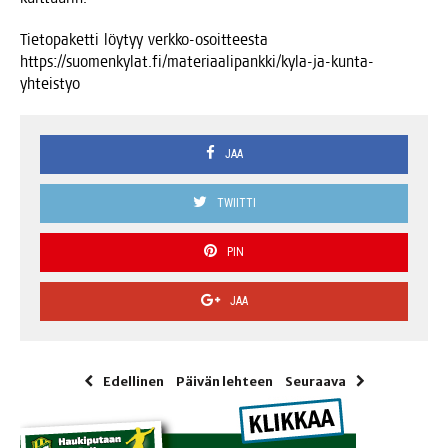
Tie­to­pa­ket­ti löy­tyy verk­ko-osoit­tees­ta
https://suomenkylat.fi/materiaalipankki/kyla-ja-kunta-
yhteistyo
JAA
TWIITTI
PIN
JAA
Edellinen
Päivän lehteen
Seuraava