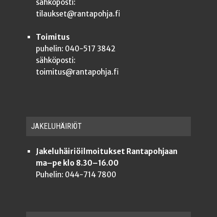
sähköposti:
tilaukset@rantapohja.fi
Toimitus
puhelin: 040-517 3842
sähköposti:
toimitus@rantapohja.fi
JAKE­LU­HÄI­RIÖT
Jakeluhäiriöilmoitukset Rantapohjaan
ma–pe klo 8.30–16.00
Puhelin: 044-714 7800