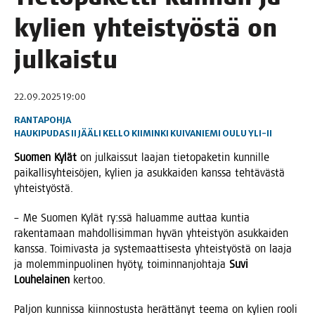
kylien yhteis­työs­tä on
julkaistu
22.09.2025 19:00
RANTAPOHJA
HAUKIPUDAS
II
JÄÄLI
KELLO
KIIMINKI
KUIVANIEMI
OULU
YLI-II
Suo­men Kylät
on jul­kais­sut laa­jan tie­to­pa­ke­tin kun­nil­le
pai­kal­li­syh­tei­sö­jen, kylien ja asuk­kai­den kans­sa teh­tä­väs­tä
yhteistyöstä.
– Me Suo­men Kylät ry:ssä haluam­me aut­taa kun­tia
raken­ta­maan mah­dol­li­sim­man hyvän yhteis­työn asuk­kai­den
kans­sa. Toi­mi­vas­ta ja sys­te­maat­ti­ses­ta yhteis­työs­tä on laa­ja
ja molem­min­puo­li­nen hyö­ty, toi­min­nan­joh­ta­ja
Suvi
Lou­he­lai­nen
kertoo.
Pal­jon kun­nis­sa kiin­nos­tus­ta herät­tä­nyt tee­ma on kylien roo­li