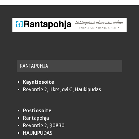
RAN­TA­POH­JA
Käyntiosoite
Revontie 2, II krs, ovi C, Haukipudas
Postiosoite
Rantapohja
Revontie 2, 90830
HAUKIPUDAS