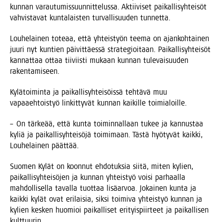
kun­nan varau­tu­mis­suun­nit­te­lus­sa. Aktii­vi­set pai­kal­li­syh­tei­söt
vah­vis­ta­vat kun­ta­lais­ten tur­val­li­suu­den tunnetta.
Lou­he­lai­nen tote­aa, että yhteis­työn tee­ma on ajan­koh­tai­nen
juu­ri nyt kun­tien päi­vit­täes­sä stra­te­gioi­taan. Pai­kal­li­syh­tei­söt
kan­nat­taa ottaa tii­viis­ti mukaan kun­nan tule­vai­suu­den
rakentamiseen.
Kylä­toi­min­ta ja pai­kal­li­syh­tei­söis­sä teh­tä­vä muu
vapaa­eh­tois­työ lin­kit­ty­vät kun­nan kai­kil­le toimialoille.
– On tär­ke­ää, että kun­ta toi­min­nal­laan tukee ja kan­nus­taa
kyliä ja pai­kal­li­syh­tei­sö­jä toi­mi­maan. Täs­tä hyö­ty­vät kaik­ki,
Lou­he­lai­nen päättää.
Suo­men Kylät on koon­nut ehdo­tuk­sia sii­tä, miten kylien,
pai­kal­li­syh­tei­sö­jen ja kun­nan yhteis­työ voi­si par­haal­la
mah­dol­li­sel­la taval­la tuot­taa lisä­ar­voa. Jokai­nen kun­ta ja
kaik­ki kylät ovat eri­lai­sia, sik­si toi­mi­va yhteis­työ kun­nan ja
kylien kes­ken huo­mioi pai­kal­li­set eri­tyis­piir­teet ja pai­kal­li­sen
kulttuurin.