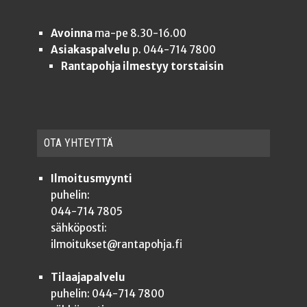
Avoinna
ma-pe 8.30-16.00
Asiakaspalvelu
p. 044-714 7800
Rantapohja ilmestyy torstaisin
OTA YHTEYT­TÄ
Ilmoitusmyynti
puhelin:
044-714 7805
sähköposti:
ilmoitukset@rantapohja.fi
Tilaajapalvelu
puhelin: 044-714 7800