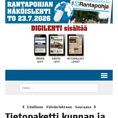
Edellinen
Päivän lehteen
Seuraava
Tie­to­pa­ket­ti kun­nan ja