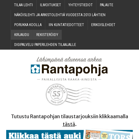
TILAA LEH­TI
ILMOI­TUK­SET
YHTEYS­TIE­DOT
PALAU­TE
NÄKÖIS­LEH­TI JA ARKIS­TO­LEH­TIÄ VUO­DES­TA 2013 LÄHTIEN
PORUK­KA KOOLLA
IIN KUN­TA­TIE­DOT­TEET
ERI­KOIS­LEH­DET
KIR­JAU­DU
REKIS­TE­RÖI­DY
DIGI­PAL­VE­LU PAPE­RI­LEH­DEN TILAAJALLE
Tutustu Rantapohjan tilaustarjouksiin klikkaamalla
tästä
.