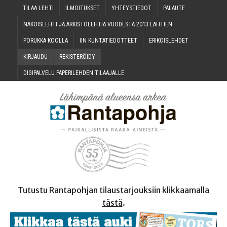
TILAA LEH­TI
ILMOI­TUK­SET
YHTEYS­TIE­DOT
PALAU­TE
NÄKÖIS­LEH­TI JA ARKIS­TO­LEH­TIÄ VUO­DES­TA 2013 LÄHTIEN
PORUK­KA KOOLLA
IIN KUN­TA­TIE­DOT­TEET
ERI­KOIS­LEH­DET
KIR­JAU­DU
REKIS­TE­RÖI­DY
DIGI­PAL­VE­LU PAPE­RI­LEH­DEN TILAAJALLE
Tutustu Rantapohjan tilaustarjouksiin klikkaamalla
tästä
.