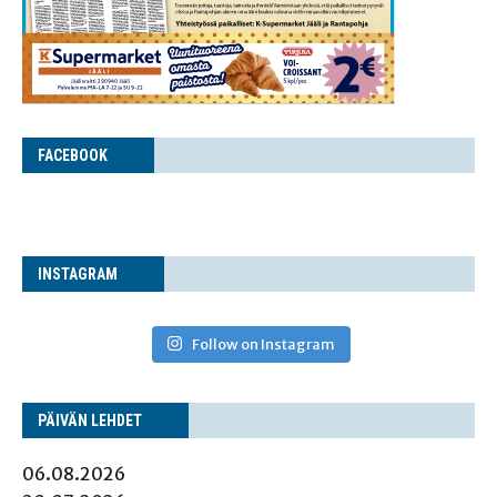
FACE­BOOK
INS­TA­GRAM
Follow on Instagram
PÄI­VÄN LEHDET
06.08.2026