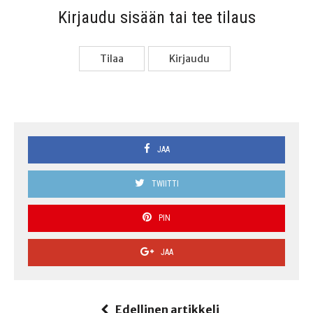
Kir­jau­du sisään tai tee tilaus
Tilaa
Kir­jau­du
JAA
TWIITTI
PIN
JAA
Edellinen artikkeli