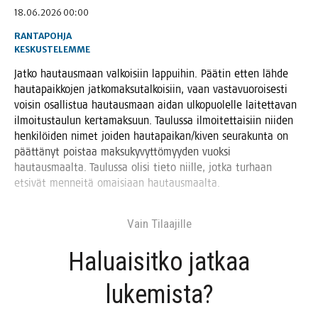
18.06.2026 00:00
RANTAPOHJA
KESKUSTELEMME
Jat­ko hau­taus­maan val­koi­siin lap­pui­hin. Pää­tin etten läh­de
hau­ta­paik­ko­jen jat­ko­mak­su­tal­koi­siin, vaan vas­ta­vuo­roi­ses­ti
voi­sin osal­lis­tua hau­taus­maan aidan ulko­puo­lel­le lai­tet­ta­van
ilmoi­tus­tau­lun ker­ta­mak­suun. Tau­lus­sa ilmoi­tet­tai­siin nii­den
hen­ki­löi­den nimet joi­den hautapaikan/kiven seu­ra­kun­ta on
päät­tä­nyt pois­taa mak­su­ky­vyt­tö­myy­den vuok­si
hau­taus­maal­ta. Tau­lus­sa oli­si tie­to niil­le, jot­ka tur­haan
etsi­vät men­nei­tä omai­si­aan hautausmaalta.
Vain Tilaa­jil­le
Haluai­sit­ko jat­kaa
lukemista?