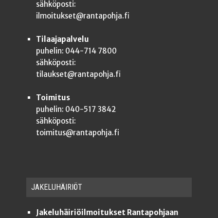
sähköposti:
ilmoitukset@rantapohja.fi
Tilaajapalvelu
puhelin: 044-714 7800
sähköposti:
tilaukset@rantapohja.fi
Toimitus
puhelin: 040-517 3842
sähköposti:
toimitus@rantapohja.fi
JAKE­LU­HÄI­RIÖT
Jakeluhäiriöilmoitukset Rantapohjaan