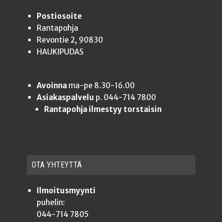
Postiosoite
Rantapohja
Revontie 2, 90830
HAUKIPUDAS
Avoinna
ma-pe 8.30-16.00
Asiakaspalvelu
p. 044-714 7800
Rantapohja ilmestyy torstaisin
OTA YHTEYT­TÄ
Ilmoitusmyynti
puhelin:
044-714 7805