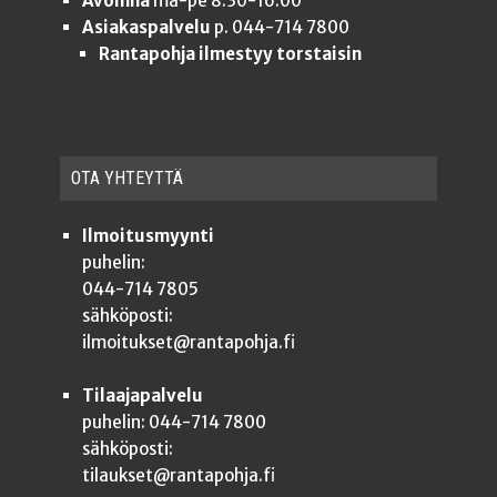
Avoinna
ma-pe 8.30-16.00
Asiakaspalvelu
p. 044-714 7800
Rantapohja ilmestyy torstaisin
OTA YHTEYT­TÄ
Ilmoitusmyynti
puhelin:
044-714 7805
sähköposti:
ilmoitukset@rantapohja.fi
Tilaajapalvelu
puhelin: 044-714 7800
sähköposti:
tilaukset@rantapohja.fi