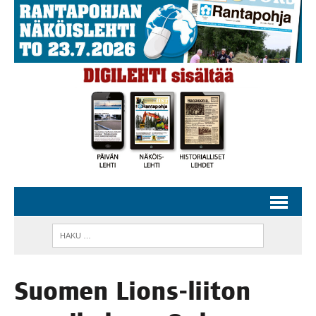
Suo­men Lions-lii­ton