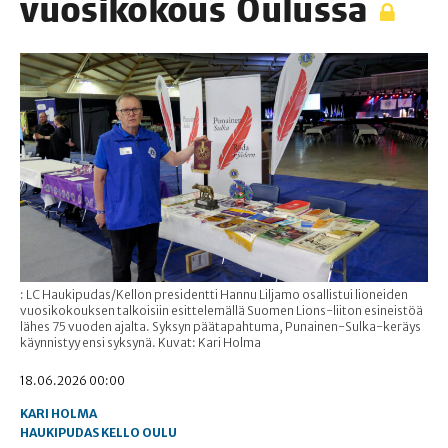
vuo­si­ko­kous Oulussa
: LC Haukipudas/Kellon presidentti Hannu Liljamo osallistui lioneiden
vuosikokouksen talkoisiin esittelemällä Suomen Lions-liiton esineistöä
lähes 75 vuoden ajalta. Syksyn päätapahtuma, Punainen-Sulka-keräys
käynnistyy ensi syksynä. Kuvat: Kari Holma
18.06.2026 00:00
KARI HOLMA
HAUKIPUDAS
KELLO
OULU