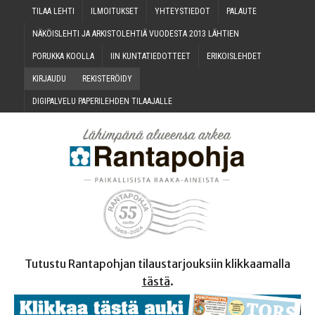
TILAA LEH­TI
ILMOI­TUK­SET
YHTEYS­TIE­DOT
PALAU­TE
NÄKÖIS­LEH­TI JA ARKIS­TO­LEH­TIÄ VUO­DES­TA 2013 LÄHTIEN
PORUK­KA KOOLLA
IIN KUN­TA­TIE­DOT­TEET
ERI­KOIS­LEH­DET
KIR­JAU­DU
REKIS­TE­RÖI­DY
DIGI­PAL­VE­LU PAPE­RI­LEH­DEN TILAAJALLE
Tutustu Rantapohjan tilaustarjouksiin klikkaamalla
tästä
.