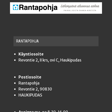
RAN­TA­POH­JA
Käyntiosoite
Revontie 2, II krs, ovi C, Haukipudas
Postiosoite
Rantapohja
Revontie 2, 90830
HAUKIPUDAS