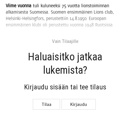
Vii­me vuon­na
tuli kulu­neek­si 75 vuot­ta lions­toi­min­nan
alka­mi­ses­ta Suo­mes­sa. Suo­men ensim­mäi­nen Lions club,
Hel­sin­ki-Hel­sing­fors, perus­tet­tiin 14.8.1950. Euroo­pan
ensim­mäi­nen klu­bi oli perus­tet­tu vuon­na 1948 Ruotsissa.
Vain Tilaa­jil­le
Haluai­sit­ko jat­kaa
lukemista?
Kir­jau­du sisään tai tee tilaus
Tilaa
Kir­jau­du