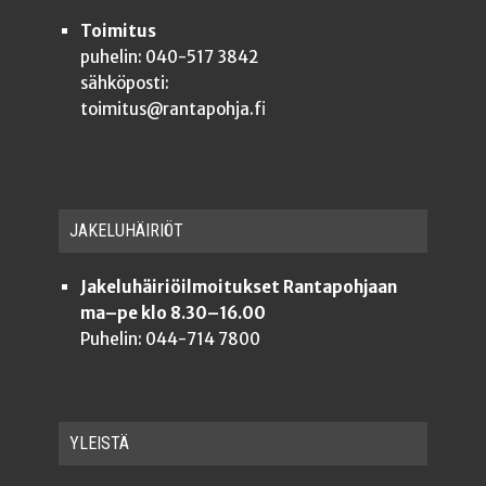
Toimitus
puhelin: 040-517 3842
sähköposti:
toimitus@rantapohja.fi
JAKE­LU­HÄI­RIÖT
Jakeluhäiriöilmoitukset Rantapohjaan
ma–pe klo 8.30–16.00
Puhelin: 044-714 7800
YLEISTÄ