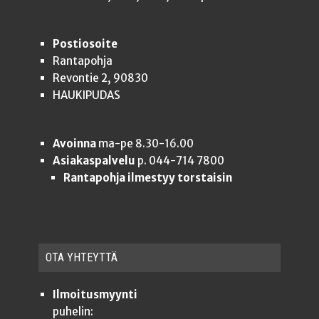
Postiosoite
Rantapohja
Revontie 2, 90830
HAUKIPUDAS
Avoinna
ma-pe 8.30-16.00
Asiakaspalvelu
p. 044-714 7800
Rantapohja ilmestyy torstaisin
OTA YHTEYT­TÄ
Ilmoitusmyynti
puhelin: