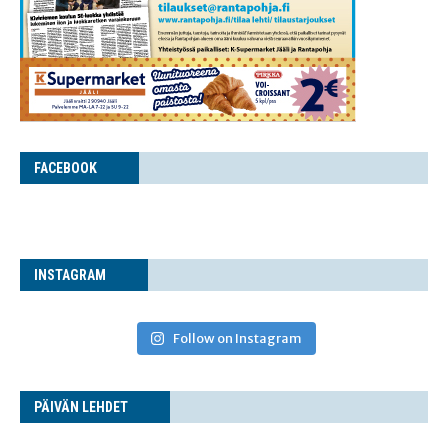
FACE­BOOK
INS­TA­GRAM
Follow on Instagram
PÄI­VÄN LEHDET