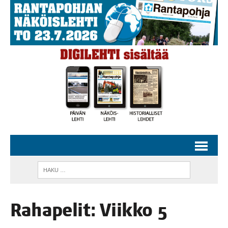
Raha­pe­lit: Viik­ko 5