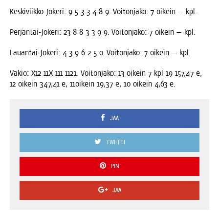
Kes­ki­viik­ko-Joke­ri: 9 5 3 3 4 8 9. Voi­ton­ja­ko: 7 oikein — kpl.
Per­jan­tai-Joke­ri: 23 8 8 3 3 9 9. Voi­ton­ja­ko: 7 oikein — kpl.
Lau­an­tai-Joke­ri: 4 3 9 6 2 5 0. Voi­ton­ja­ko: 7 oikein — kpl.
Vakio: X12 11X 111 1121. Voi­ton­ja­ko: 13 oikein 7 kpl 19 157,47 e,
12 oikein 347,41 e, 11oikein 19,37 e, 10 oikein 4,63 e.
JAA
TWIITTI
PIN
JAA