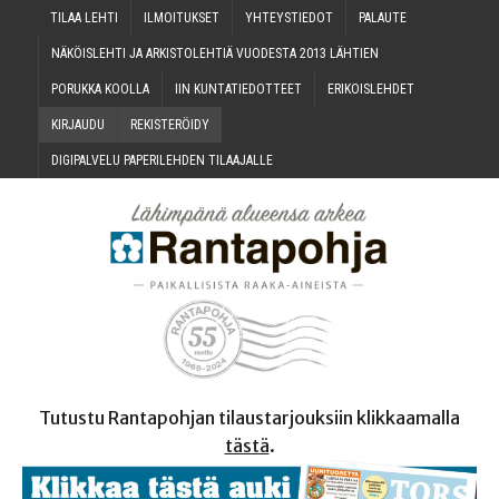
TILAA LEH­TI
ILMOI­TUK­SET
YHTEYS­TIE­DOT
PALAU­TE
NÄKÖIS­LEH­TI JA ARKIS­TO­LEH­TIÄ VUO­DES­TA 2013 LÄHTIEN
PORUK­KA KOOLLA
IIN KUN­TA­TIE­DOT­TEET
ERI­KOIS­LEH­DET
KIR­JAU­DU
REKIS­TE­RÖI­DY
DIGI­PAL­VE­LU PAPE­RI­LEH­DEN TILAAJALLE
Tutustu Rantapohjan tilaustarjouksiin klikkaamalla
tästä
.