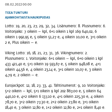
08.02.2022 00:00
TEEA TUNTURI
AJANKOHTAISTA
HAUKIPUDAS
Lot­to: 19, 20, 23, 27, 29, 32, 34. Lisä­nu­me­ro: 8. Plus­nu­me­ro: 6.
Voi­ton­ja­ko: 7 oikein — kpl, 6+1 oikein 1 kpl 169 640,02, 6
oikein 1 992,95 e, 5 oikein 51,27 e, 4 oikein 10,00 e, 3+1 oikein
2 e, Plus oikein — e.
Viking Lot­to: 16, 18, 21, 27, 31, 36. Viking­nu­me­ro: 2.
Plus­nu­me­ro: 1. Voi­ton­ja­ko: 6+1 oikein — kpl, 6+0 oikein 1 kpl
433 421,40 e, 5+1 oikein 19 593,67 e, 5 oikein 948,08 e, 4+1
oikein 44,56 e, 4 oikein 23,14 e, 3+1 oikein 10,07 e, 3 oikein
4,79 e, 2 oikein — e.
Euro­jack­pot: 12, 18, 27, 33, 41. Täh­ti­nu­me­rot: 9, 10. Voi­ton­ja­ko:
5+2 oikein — kpl, 5+1 oikein 9 kpl 202 867,00 e, 5 oikein 64
440,10 e, 4+2 oikein 6 137,10 e, 4+1 oikein 225,30 e, 4 oikein
78,70 e, 3+2 oikein 77,30 e, 2+2 oikein 27,80 e, 3+1 oikein
18,40 e, 3 oikein 12,80 e, 1+2 oikein 12,80 e, 2+1 oikein 8,40 e.