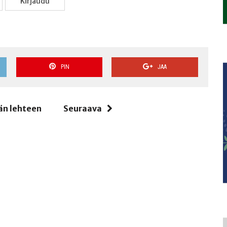
Kir­jau­du
PIN
JAA
än lehteen
Seuraava