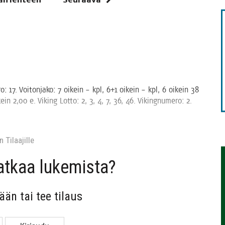
TAEN
­ro: 17. Voi­ton­ja­ko: 7 oikein – kpl, 6+1 oikein – kpl, 6 oikein 38
n 2,00 e. Viking Lot­to: 2, 3, 4, 7, 36, 46. Viking­nu­me­ro: 2.
 Tilaa­jil­le
jat­kaa lukemista?
sään tai tee tilaus