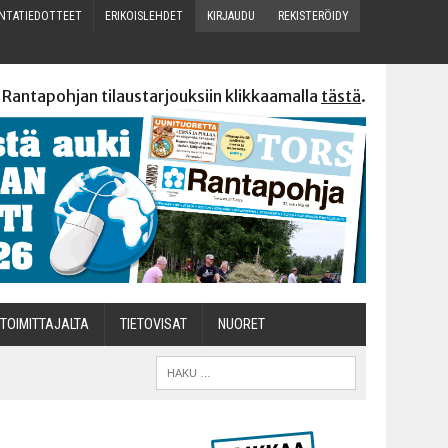
N­TA­TIE­DOT­TEET
ERI­KOIS­LEH­DET
KIR­JAU­DU
REKIS­TE­RÖI­DY
 Rantapohjan tilaustarjouksiin klikkaamalla
tästä
.
TOI­MIT­TA­JAL­TA
TIETOVISAT
NUO­RET