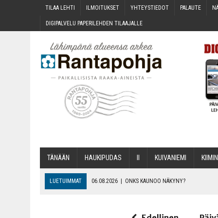
TILAA LEH­TI
ILMOI­TUK­SET
YHTEYS­TIE­DOT
PALAU­TE
NÄ
DIGI­PAL­VE­LU PAPE­RI­LEH­DEN TILAAJALLE
TÄNÄÄN
HAU­KI­PU­DAS
II
KUI­VA­NIE­MI
KII­MIN
LUETUIMMAT
06.08.2026
|
ONKS KAU­NOO NÄKYNY?
06.08.2026
|
MAKA­RO­NI­LAA­TI­KOL­LA ARKEEN
06.08.2026
|
OPIN­TOI­HIN KAN­SA­LAIS­OPIS­TOS­SA VOI SAA­DA AVUSTU
Edellinen
Päiv