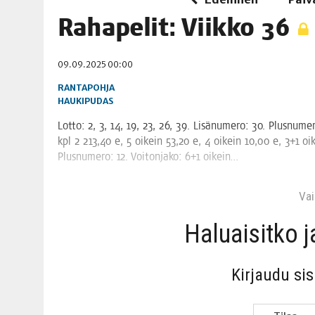
06.08.2026
|
TOI­VEI­DEN KOTI IISTÄ!
Raha­pe­lit: Viik­ko 36
06.08.2026
|
KII­MIN­KI­PÄI­VÄT JÄR­JES­TE­TÄÄN PERIN­TEI­TÄ KUNNIOIT
09.09.2025 00:00
RANTAPOHJA
HAUKIPUDAS
Lot­to: 2, 3, 14, 19, 23, 26, 39. Lisä­nu­me­ro: 30. Plus­nu­me
kpl 2 213,40 e, 5 oikein 53,20 e, 4 oikein 10,00 e, 3+1 oikei
Plus­nu­me­ro: 12. Voi­ton­ja­ko: 6+1 oikein…
Vain
Haluai­sit­ko 
Kir­jau­du si