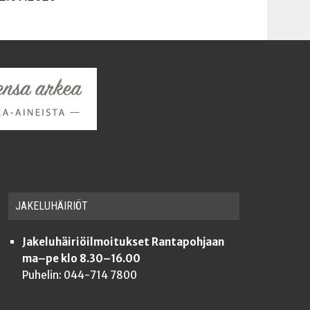
JAKE­LU­HÄI­RIÖT
Jakeluhäiriöilmoitukset Rantapohjaan
ma–pe klo 8.30–16.00
Puhelin: 044-714 7800