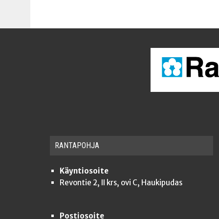
RAN­TA­POH­JA
Käyntiosoite
Revontie 2, II krs, ovi C, Haukipudas
Postiosoite