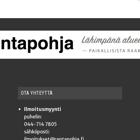
OTA YHTEYT­TÄ
Ilmoitusmyynti
puhelin:
044-714 7805
sähköposti:
ilmoitukset@rantapohja.fi