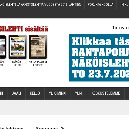
KÖIS­LEH­TI JA ARKIS­TO­LEH­TIÄ VUO­DES­TA 2013 LÄHTIEN
PORUK­KA KOOLLA
IIN KU
Tutustu
­KI
JÄÄ­LI
KEL­LO
YLI­KII­MIN­KI
YLI-II
KES­KUS­TE­LEM­ME
STA
än lehteen
Seuraava