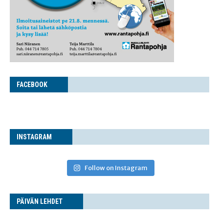
FACE­BOOK
INS­TA­GRAM
Follow on Instagram
PÄI­VÄN LEHDET