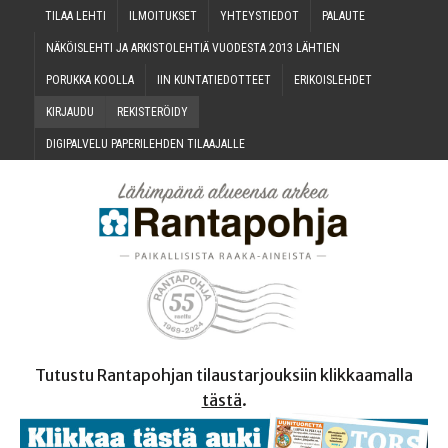
TILAA LEH­TI
ILMOI­TUK­SET
YHTEYS­TIE­DOT
PALAU­TE
NÄKÖIS­LEH­TI JA ARKIS­TO­LEH­TIÄ VUO­DES­TA 2013 LÄHTIEN
PORUK­KA KOOLLA
IIN KUN­TA­TIE­DOT­TEET
ERI­KOIS­LEH­DET
KIR­JAU­DU
REKIS­TE­RÖI­DY
DIGI­PAL­VE­LU PAPE­RI­LEH­DEN TILAAJALLE
Tutustu Rantapohjan tilaustarjouksiin klikkaamalla
tästä
.