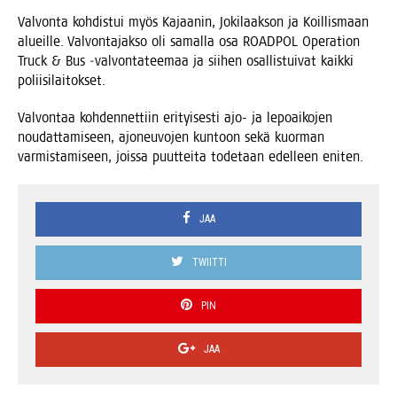
Val­von­ta koh­dis­tui myös Kajaa­nin, Joki­laak­son ja Koil­lis­maan
alueil­le. Val­von­ta­jak­so oli samal­la osa ROADPOL Ope­ra­tion
Truck & Bus ‑val­von­ta­tee­maa ja sii­hen osal­lis­tui­vat kaik­ki
poliisilaitokset.
Val­von­taa koh­den­net­tiin eri­tyi­ses­ti ajo- ja lepoai­ko­jen
nou­dat­ta­mi­seen, ajo­neu­vo­jen kun­toon sekä kuor­man
var­mis­ta­mi­seen, jois­sa puut­tei­ta tode­taan edel­leen eniten.
JAA
TWIITTI
PIN
JAA