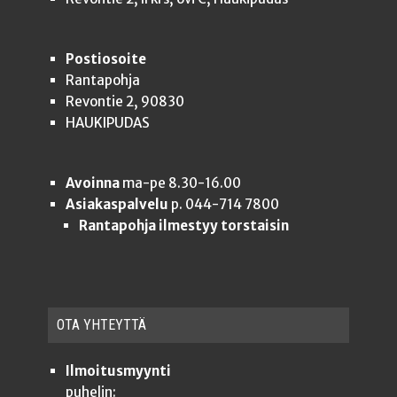
Postiosoite
Rantapohja
Revontie 2, 90830
HAUKIPUDAS
Avoinna
ma-pe 8.30-16.00
Asiakaspalvelu
p. 044-714 7800
Rantapohja ilmestyy torstaisin
OTA YHTEYT­TÄ
Ilmoitusmyynti
puhelin: