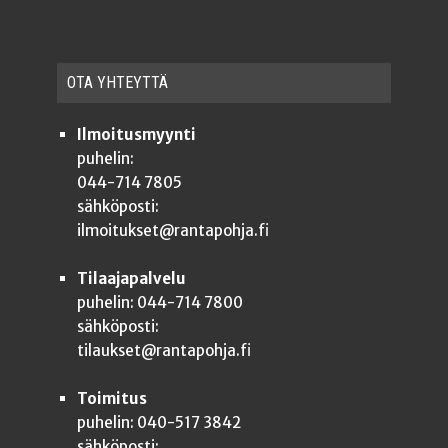
OTA YHTEYT­TÄ
Ilmoitusmyynti
puhelin:
044-714 7805
sähköposti:
ilmoitukset@rantapohja.fi
Tilaajapalvelu
puhelin: 044-714 7800
sähköposti:
tilaukset@rantapohja.fi
Toimitus
puhelin: 040-517 3842
sähköposti: