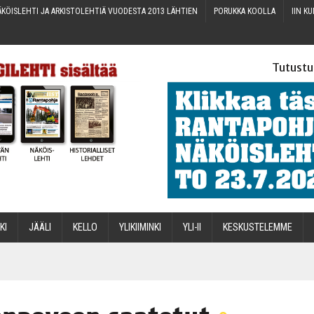
KÖIS­LEH­TI JA ARKIS­TO­LEH­TIÄ VUO­DES­TA 2013 LÄHTIEN
PORUK­KA KOOLLA
IIN KU
Tutustu
­KI
JÄÄ­LI
KEL­LO
YLI­KII­MIN­KI
YLI-II
KES­KUS­TE­LEM­ME
STA