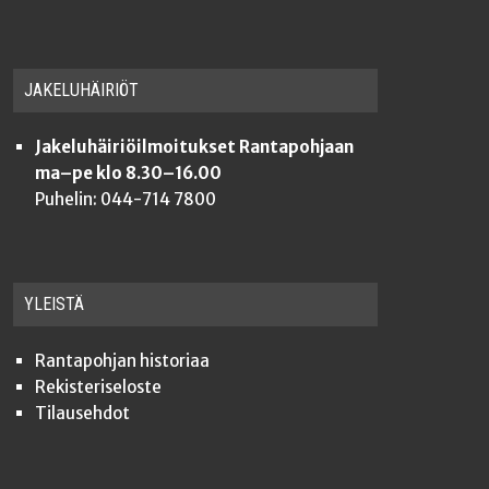
JAKE­LU­HÄI­RIÖT
Jakeluhäiriöilmoitukset Rantapohjaan
ma–pe klo 8.30–16.00
Puhelin: 044-714 7800
YLEISTÄ
Ran­ta­poh­jan historiaa
Rekis­te­ri­se­los­te
Tilauseh­dot