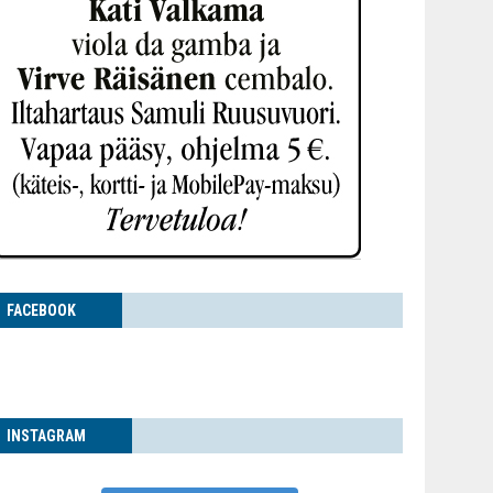
FACE­BOOK
INS­TA­GRAM