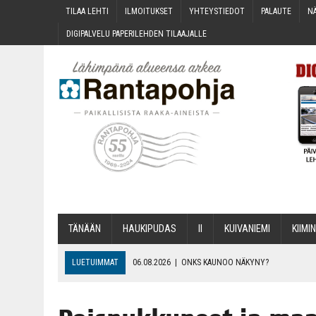
TILAA LEH­TI
ILMOI­TUK­SET
YHTEYS­TIE­DOT
PALAU­TE
NÄ
DIGI­PAL­VE­LU PAPE­RI­LEH­DEN TILAAJALLE
TÄNÄÄN
HAU­KI­PU­DAS
II
KUI­VA­NIE­MI
KII­MIN
LUETUIMMAT
06.08.2026
|
ONKS KAU­NOO NÄKYNY?
06.08.2026
|
MAKA­RO­NI­LAA­TI­KOL­LA ARKEEN
06.08.2026
|
OPIN­TOI­HIN KAN­SA­LAIS­OPIS­TOS­SA VOI SAA­DA AVUSTU