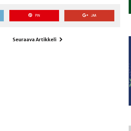
PIN
JAA
i
Seuraava Artikkeli