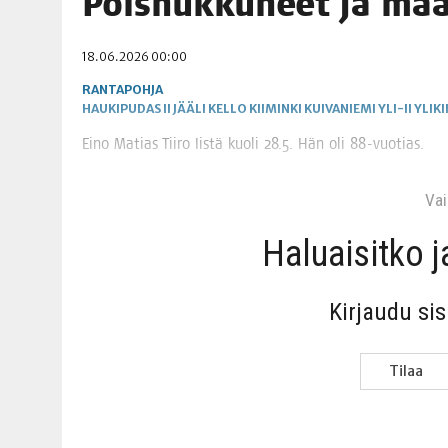
Pois­nuk­ku­neet ja ma
06.08.2026
|
TOI­VEI­DEN KOTI IISTÄ!
18.06.2026 00:00
06.08.2026
|
KII­MIN­KI­PÄI­VÄT JÄR­JES­TE­TÄÄN PERIN­TEI­TÄ KUNNIOIT
RANTAPOHJA
HAUKIPUDAS
II
JÄÄLI
KELLO
KIIMINKI
KUIVANIEMI
YLI-II
YLIKI
Eino Matias Tii­ro Iis­tä kuo­li 28.5. Hän oli 88-vuotias.
Vain
Haluai­sit­ko 
Kir­jau­du si
Tilaa