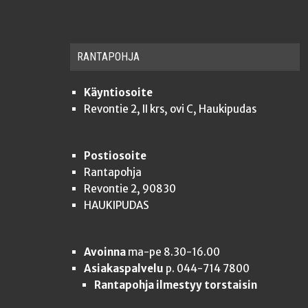
RAN­TA­POH­JA
Käyntiosoite
Revontie 2, II krs, ovi C, Haukipudas
Postiosoite
Rantapohja
Revontie 2, 90830
HAUKIPUDAS
Avoinna
ma-pe 8.30-16.00
Asiakaspalvelu
p. 044-714 7800
Rantapohja ilmestyy torstaisin