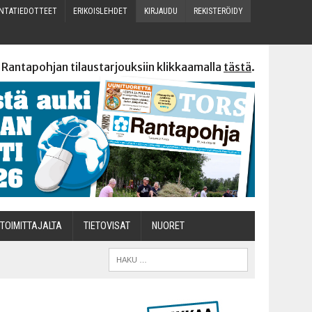
N­TA­TIE­DOT­TEET
ERI­KOIS­LEH­DET
KIR­JAU­DU
REKIS­TE­RÖI­DY
 Rantapohjan tilaustarjouksiin klikkaamalla
tästä
.
TOI­MIT­TA­JAL­TA
TIETOVISAT
NUO­RET