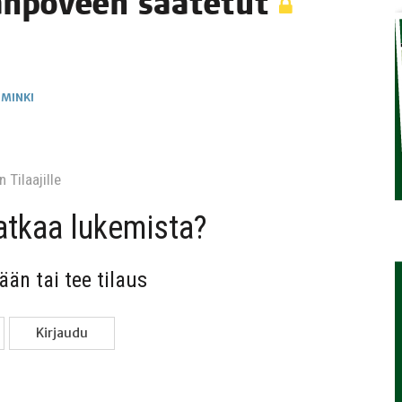
an­po­veen saatetut
TAEN
IMINKI
 Tilaa­jil­le
jat­kaa lukemista?
sään tai tee tilaus
Kir­jau­du