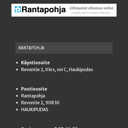
RAN­TA­POH­JA
Käyntiosoite
Revontie 2, II krs, ovi C, Haukipudas
Postiosoite
Rantapohja
Revontie 2, 90830
HAUKIPUDAS