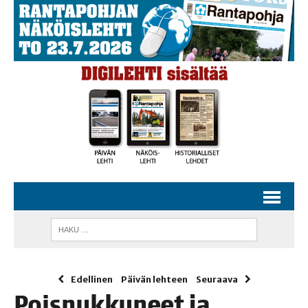
Edellinen
Päivän lehteen
Seuraava
Pois­nuk­ku­neet ja