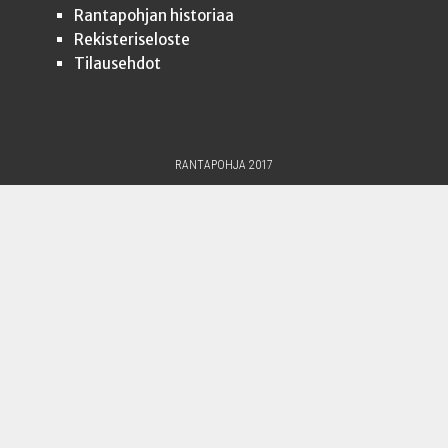
Ran­ta­poh­jan historiaa
Rekis­te­ri­se­los­te
Tilauseh­dot
RANTAPOHJA 2017