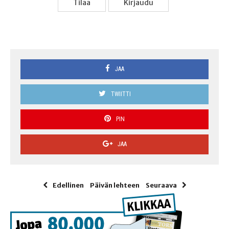
Tilaa
Kir­jau­du
JAA
TWIITTI
PIN
JAA
Edellinen
Päivän lehteen
Seuraava