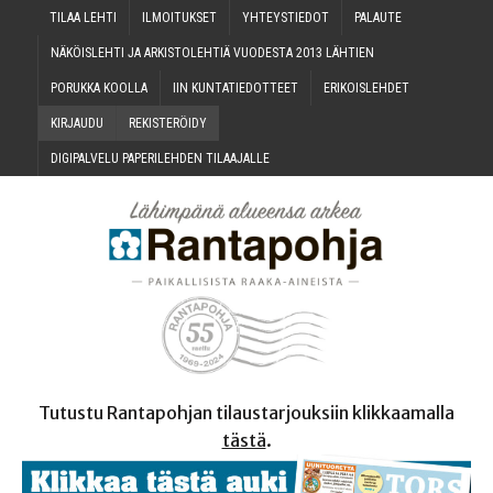
TILAA LEH­TI
ILMOI­TUK­SET
YHTEYS­TIE­DOT
PALAU­TE
NÄKÖIS­LEH­TI JA ARKIS­TO­LEH­TIÄ VUO­DES­TA 2013 LÄHTIEN
PORUK­KA KOOLLA
IIN KUN­TA­TIE­DOT­TEET
ERI­KOIS­LEH­DET
KIR­JAU­DU
REKIS­TE­RÖI­DY
DIGI­PAL­VE­LU PAPE­RI­LEH­DEN TILAAJALLE
Tutustu Rantapohjan tilaustarjouksiin klikkaamalla
tästä
.