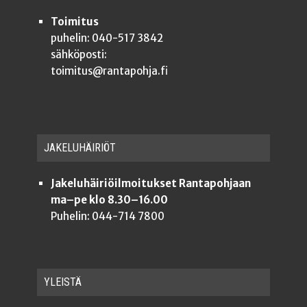
Toimitus
puhelin: 040-517 3842
sähköposti:
toimitus@rantapohja.fi
JAKE­LU­HÄI­RIÖT
Jakeluhäiriöilmoitukset Rantapohjaan
ma–pe klo 8.30–16.00
Puhelin: 044-714 7800
YLEISTÄ