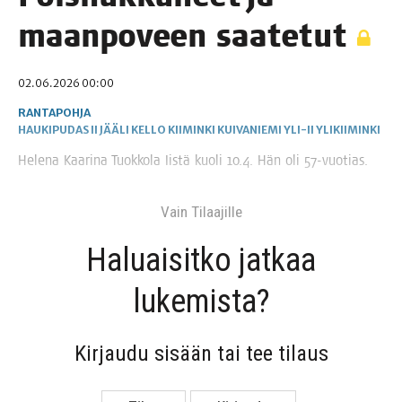
maan­po­veen saatetut
02.06.2026 00:00
RANTAPOHJA
HAUKIPUDAS
II
JÄÄLI
KELLO
KIIMINKI
KUIVANIEMI
YLI-II
YLIKIIMINKI
Hele­na Kaa­ri­na Tuok­ko­la Iis­tä kuo­li 10.4. Hän oli 57-vuotias.
Vain Tilaa­jil­le
Haluai­sit­ko jat­kaa
lukemista?
Kir­jau­du sisään tai tee tilaus