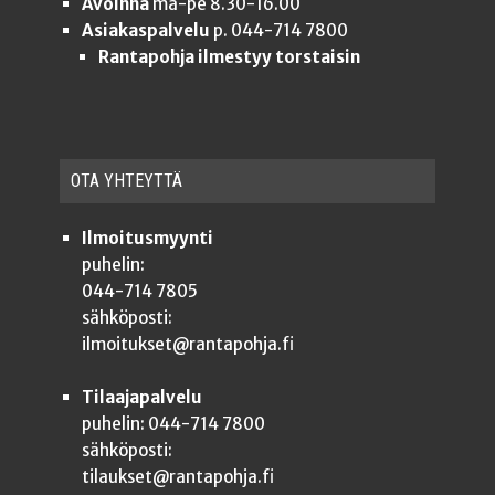
Avoinna
ma-pe 8.30-16.00
Asiakaspalvelu
p. 044-714 7800
Rantapohja ilmestyy torstaisin
OTA YHTEYT­TÄ
Ilmoitusmyynti
puhelin:
044-714 7805
sähköposti:
ilmoitukset@rantapohja.fi
Tilaajapalvelu
puhelin: 044-714 7800
sähköposti:
tilaukset@rantapohja.fi