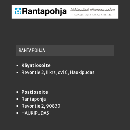
RAN­TA­POH­JA
Käyntiosoite
Revontie 2, II krs, ovi C, Haukipudas
Postiosoite
Rantapohja
Revontie 2, 90830
HAUKIPUDAS