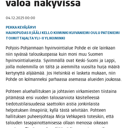
valoa näkyvissä
04.12.2025 00:00
PEKKA KEVÄJÄRVI
HAUKIPUDAS
II
JÄÄLI
KELLO
KIIMINKI
KUIVANIEMI
OULU
PATENIEMI
TOIMITTAJALTA
YLI-II
YLIKIIMINKI
Poh­jois-Poh­jan­maan hyvin­voin­tia­lue Poh­de ei ole lain­kaan
niin syväs­sä talous­kuo­pas­sa kuin moni muu Suo­men
hyvin­voin­tia­lueis­ta. Syvim­mäl­lä ovat Kes­ki-Suo­mi ja Lap­pi,
joil­la molem­mil­la on täl­tä ja aiem­mil­ta vuo­sil­ta hur­ja mää­rä
ker­ty­nyt­tä ali­jää­mää. Jos Hel­sin­kiä ei las­ke­ta mukaan, niin
Poh­de on kol­man­nek­si par­haas­sa ase­mas­sa aluei­den joukossa.
Poh­teen alue­hal­li­tuk­sen ja joh­ta­vien vir­ka­mies­ten tiis­tai­na
pitä­mäs­sä ensi vuo­den talous­ar­vio­ta käsi­tel­lees­sä
tie­do­tus­ti­lai­suu­des­sa saat­toi­kin ais­tia jon­kin­lais­ta
hel­po­tuk­sen ilma­pii­riä; kyl­lä täs­tä sel­vi­tään. Poh­teen
hal­li­tuk­sen puheen­joh­ta­ja Mir­ja Veh­ka­pe­rä tote­si­kin, että
talou­den tasa­pai­not­ta­mi­ses­sa ollaan menos­sa oike­aan