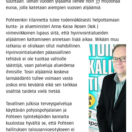
suun­taan. Tämän vuo­den yli­jää­mä lie­nee noin 37 mil­joo­naa
euroa, jol­la kate­taan aiem­pien vuo­sien alijäämiä.
Poh­teen­kin tilan­net­ta tulee toden­nä­köi­ses­ti hel­pot­ta­maan
kun­ta- ja alue­mi­nis­te­ri Anna-Kai­sa Iko­sen (kok.)
vii­me­viik­koi­nen lupaus sii­tä, että hyvin­voin­tia­luei­den
ali­jää­mien kat­ta­mi­seen anne­taan lisää aikaa. Mikään muu
rat­kai­su ei oli­si­kaan ollut mah
dol­li­nen.
Hyvin­voin­tia­luei­den pää­asial­li­nen
teh­tä­vä ei ole tuot­taa val­tiol­le
sääs­tö­jä, vaan pal­ve­lu­ja aluei­den­sa
ihmi­sil­le. Tosin ali­jää­miä kos­ke­va
lain­sää­dän­tö tul­lee voi­maan vas­ta
jos­kus ensi kevää­nä eikä sen tark­kaa
sisäl­töä tai­de­ta vie­lä tietää.
Taval­li­sen jul­ki­sia ter­veys­pal­ve­lu­ja
käyt­tä­vän poh­jois­poh­ja­lai­sen ja
Poh­teen työn­te­ki­jöi­den kan­nal­ta
kuu­los­taa hyväl­tä se, että Poh­teen
hal­li­tuk­sen talous­ar­vio­esi­tyk­seen ei