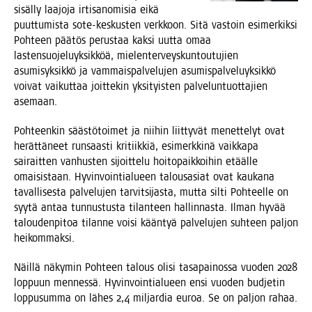
sisäl­ly laa­jo­ja irti­sa­no­mi­sia eikä
puut­tu­mis­ta sote-kes­kus­ten verk­koon. Sitä vas­toin esi­mer­kik­si
Poh­teen pää­tös perus­taa kak­si uut­ta omaa
las­ten­suo­je­lu­yk­sik­köä, mie­len­ter­veys­kun­tou­tu­jien
asu­mi­syk­sik­kö ja vam­mais­pal­ve­lu­jen asu­mis­pal­ve­lu­yk­sik­kö
voi­vat vai­kut­taa joit­te­kin yksi­tyis­ten pal­ve­lun­tuot­ta­jien
asemaan.
Poh­teen­kin sääs­tö­toi­met ja nii­hin liit­ty­vät menet­te­lyt ovat
herät­tä­neet run­saas­ti kri­tiik­kiä, esi­merk­ki­nä vaik­ka­pa
sai­rait­ten van­hus­ten sijoit­te­lu hoi­to­paik­koi­hin etääl­le
omai­sis­taan. Hyvin­voin­tia­lu­een talous­asiat ovat kau­ka­na
taval­li­ses­ta pal­ve­lu­jen tar­vit­si­jas­ta, mut­ta sil­ti Poh­teel­le on
syy­tä antaa tun­nus­tus­ta tilan­teen hal­lin­nas­ta. Ilman hyvää
talou­den­pi­toa tilan­ne voi­si kään­tyä pal­ve­lu­jen suh­teen pal­jon
heikommaksi.
Näil­lä näky­min Poh­teen talous oli­si tasa­pai­nos­sa vuo­den 2028
lop­puun men­nes­sä. Hyvin­voin­tia­lu­een ensi vuo­den bud­je­tin
lop­pusum­ma on lähes 2,4 mil­jar­dia euroa. Se on pal­jon rahaa.