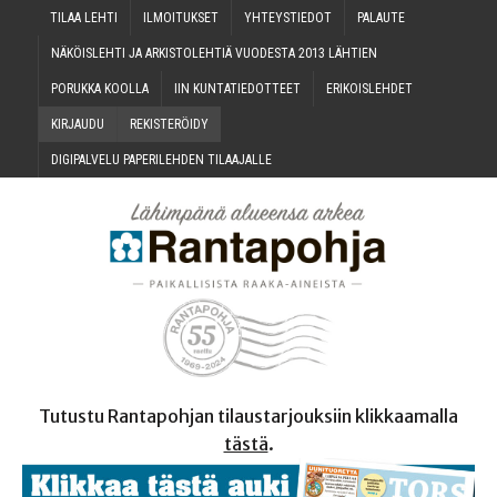
TILAA LEH­TI
ILMOI­TUK­SET
YHTEYS­TIE­DOT
PALAU­TE
NÄKÖIS­LEH­TI JA ARKIS­TO­LEH­TIÄ VUO­DES­TA 2013 LÄHTIEN
PORUK­KA KOOLLA
IIN KUN­TA­TIE­DOT­TEET
ERI­KOIS­LEH­DET
KIR­JAU­DU
REKIS­TE­RÖI­DY
DIGI­PAL­VE­LU PAPE­RI­LEH­DEN TILAAJALLE
Tutustu Rantapohjan tilaustarjouksiin klikkaamalla
tästä
.