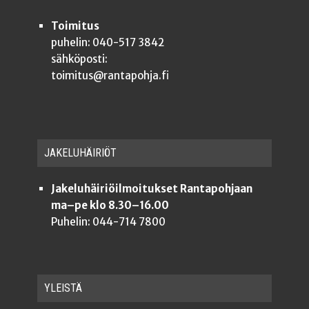
Toimitus
puhelin: 040-517 3842
sähköposti:
toimitus@rantapohja.fi
JAKE­LU­HÄI­RIÖT
Jakeluhäiriöilmoitukset Rantapohjaan
ma–pe klo 8.30–16.00
Puhelin: 044-714 7800
YLEISTÄ