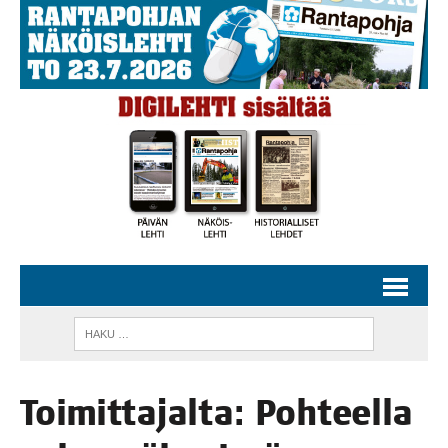
Toi­mit­ta­jal­ta: Poh­teel­la