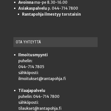
Avoinna
ma-pe 8.30-16.00
Asiakaspalvelu
p. 044-714 7800
Rantapohja ilmestyy torstaisin
OTA YHTEYT­TÄ
Ilmoitusmyynti
puhelin:
044-714 7805
sähköposti:
ilmoitukset@rantapohja.fi
Tilaajapalvelu
puhelin: 044-714 7800
sähköposti:
tilaukset@rantapohja.fi