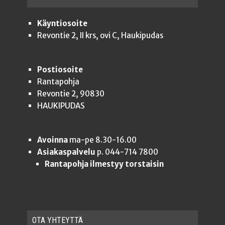
Käyntiosoite
Revontie 2, II krs, ovi C, Haukipudas
Postiosoite
Rantapohja
Revontie 2, 90830
HAUKIPUDAS
Avoinna
ma-pe 8.30-16.00
Asiakaspalvelu
p. 044-714 7800
Rantapohja ilmestyy torstaisin
OTA YHTEYT­TÄ