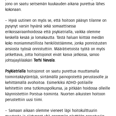
jono on saa­tu seit­se­män kuu­kau­den aika­na puret­tua lähes
kokonaan.
– Hyvä uuti­nen on myös se, että hoi­toon pää­syn tilan­ne on
pysy­nyt var­sin hyvä­nä sekä somaat­ti­ses­sa
eri­kois­sai­raan­hoi­dos­sa että psy­kiat­rial­la, vaik­ka olem­me
kes­kel­lä kesää ja loma­kaut­ta. Täs­tä haluan kiit­tää mei­dän
koko moniam­ma­til­lis­ta hen­ki­lös­töäm­me, jon­ka pon­nis­tus­ten
ansios­ta työs­sä onnis­tut­tiin. Mää­rä­tie­tois­ta työ­tä on myös
jat­ket­ta­va, jot­ta hoi­to­jo­not eivät kas­va jat­kos­sa, sanoo
joh­ta­jay­li­lää­kä­ri
Ter­hi Neva­la
.
Psy­kiat­rial­la
hoi­to­jo­not on saa­tu puret­tua muut­ta­mal­la
toi­min­ta­käy­tän­tö­jä, siir­tä­mäl­lä pain­opis­tet­tä perus­ta­sol­le ja
kehit­tä­mäl­lä avo­hoi­toa. Esi­mer­kik­si ADHD-poti­lail­le
kehi­tet­tiin oma tut­ki­mus­pol­kun­sa, ja pit­kään hoi­dos­sa olleil­le
käyn­nis­tet­tiin Pors­tua-toi­min­ta. Nuor­ten aikuis­ten hoi­toon
perus­tet­tiin uusi tiimi.
– Samaan aikaan olem­me vie­neet läpi hoi­to­kult­tuu­rin