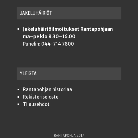
JAKE­LU­HÄI­RIÖT
Jakeluhäiriöilmoitukset Rantapohjaan
ma–pe klo 8.30–16.00
Puhelin: 044-714 7800
YLEISTÄ
Ran­ta­poh­jan historiaa
Rekis­te­ri­se­los­te
Tilauseh­dot
RANTAPOHJA 2017