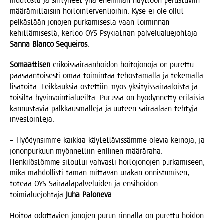
muu­tos­ta ja siir­ty­neet yhä enem­män näyt­töön perus­tu­viin
mää­rä­mit­tai­siin hoi­toin­ter­ven­tioi­hin. Kyse ei ole ollut
pel­käs­tään jono­jen pur­ka­mi­ses­ta vaan toi­min­nan
kehit­tä­mi­ses­tä, ker­too OYS Psy­kiat­rian pal­ve­lua­lue­joh­ta­ja
San­na Blanco Sequei­ros
.
Somaat­ti­sen
eri­kois­sai­raan­hoi­don hoi­to­jo­no­ja on puret­tu
pää­sään­töi­ses­ti omaa toi­min­taa tehos­ta­mal­la ja teke­mäl­lä
lisä­töi­tä. Leik­kauk­sia ostet­tiin myös yksi­tyis­sai­raa­lois­ta ja
toi­sil­ta hyvin­voin­tia­lueil­ta. Purus­sa on hyö­dyn­net­ty eri­lai­sia
kan­nus­ta­via palk­kaus­mal­le­ja ja uuteen sai­raa­laan teh­ty­jä
investointeja.
– Hyö­dyn­sim­me kaik­kia käy­tet­tä­vis­säm­me ole­via kei­no­ja, ja
jonon­pur­kuun myön­net­tiin eril­li­nen mää­rä­ra­ha.
Hen­ki­lös­töm­me sitou­tui vah­vas­ti hoi­to­jo­no­jen pur­ka­mi­seen,
mikä mah­dol­lis­ti tämän mit­ta­van ura­kan onnis­tu­mi­sen,
tote­aa OYS Sai­raa­la­pal­ve­lui­den ja ensi­hoi­don
toi­mia­lue­joh­ta­ja
Juha Palo­ne­va
.
Hoi­toa odot­ta­vien jono­jen purun rin­nal­la on puret­tu hoi­don