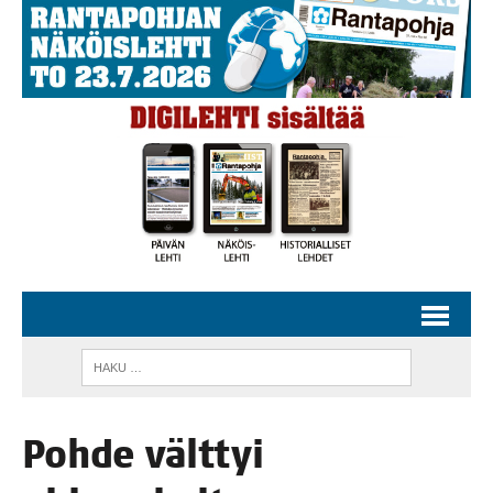
Poh­de vält­tyi