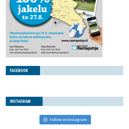
FACE­BOOK
INS­TA­GRAM
Follow on Instagram