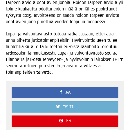
tar­peen arvio­ta odot­ta­vien jono­ja. Hoi­don tar­peen arvio­ta yli
kol­me kuu­kaut­ta odot­ta­nei­den mää­rä on lähes puo­lit­tu­nut
syk­sys­tä 2025. Tavoit­tee­na on saa­da hoi­don tar­peen arvio­ta
odot­ta­vien jono puret­tua vuo­den lop­puun mennessä.
Lupa- ja val­von­ta­vi­ras­to tote­aa rat­kai­sus­saan, ettei asia
anna aihet­ta jat­ko­toi­men­pi­tei­siin. Hyvin­voin­tia­lu­een tulee
huo­leh­tia sii­tä, että kii­ree­tön eri­kois­sai­raan­hoi­to toteu­tuu
jat­kos­sa­kin lain­mu­kai­ses­ti. Lupa- ja val­von­ta­vi­ras­to seu­raa
tilan­net­ta jat­kos­sa Ter­vey­den- ja hyvin­voin­nin lai­tok­sen THL:n
seu­ran­ta­tie­to­jen perus­teel­la ja arvioi tar­vit­taes­sa
toi­men­pi­tei­den tarvetta.
JAA
TWIITTI
PIN