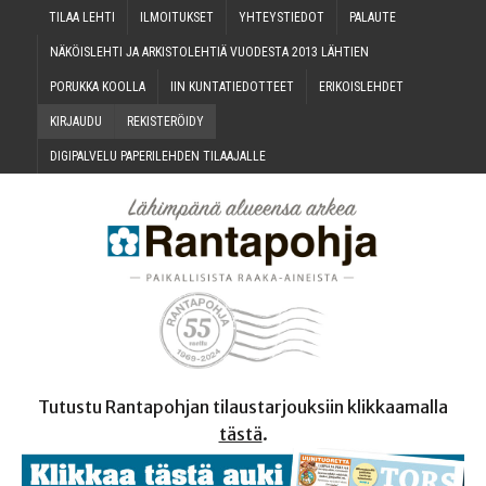
TILAA LEH­TI
ILMOI­TUK­SET
YHTEYS­TIE­DOT
PALAU­TE
NÄKÖIS­LEH­TI JA ARKIS­TO­LEH­TIÄ VUO­DES­TA 2013 LÄHTIEN
PORUK­KA KOOLLA
IIN KUN­TA­TIE­DOT­TEET
ERI­KOIS­LEH­DET
KIR­JAU­DU
REKIS­TE­RÖI­DY
DIGI­PAL­VE­LU PAPE­RI­LEH­DEN TILAAJALLE
Tutustu Rantapohjan tilaustarjouksiin klikkaamalla
tästä
.