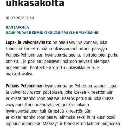
uhkasakolta
01.07.2026 12:50
RANTAPOHJA
HAUKIPUDAS
II
KIIMINKI
KUIVANIEMI
YLI-II
YLIKIIMINKI
Lupa- ja val­von­ta­vi­ras­to
on päät­tä­nyt val­von­nan, joka
koh­dis­tui kii­reet­tö­mään eri­kois­sai­raan­hoi­toon pää­syyn
Poh­jois-Poh­jan­maan hyvin­voin­tia­lu­eel­la. Hoi­to­jo­no­jen pur­ku
onnis­tui, ja poti­laat pää­se­vät hoi­toon sel­väs­ti aiem­paa
nopeam­min. Poh­teel­le ase­tet­tu uhka­sak­ko ei tule
maksettavaksi.
Poh­jois-Poh­jan­maan
hyvin­voin­tia­lue Poh­de on saa­nut Lupa-
ja val­von­ta­vi­ras­ton pää­tök­sen, joka kos­kee kii­reet­tö­mään
eri­kois­sai­raan­hoi­toon pää­syä. Pää­tös perus­tuu loka­kuus­sa
2025 annet­tuun mää­räyk­seen, jon­ka mukaan
hyvin­voin­tia­lu­een tuli jär­jes­tää kii­reet­tö­mään
eri­kois­sai­raan­hoi­toon pää­sy lain­mu­kai­sek­si huh­ti­kuun 2026
lop­puun men­nes­sä. Mää­räys­tä tehos­tet­tiin kol­men mil­joo­nan