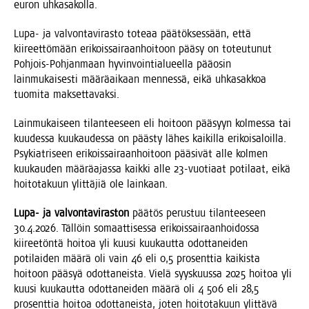
euron uhkasakolla.
Lupa- ja val­von­ta­vi­ras­to tote­aa pää­tök­ses­sään, että
kii­reet­tö­mään eri­kois­sai­raan­hoi­toon pää­sy on toteu­tu­nut
Poh­jois-Poh­jan­maan hyvin­voin­tia­lu­eel­la pää­osin
lain­mu­kai­ses­ti mää­rä­ai­kaan men­nes­sä, eikä uhka­sak­koa
tuo­mi­ta maksettavaksi.
Lain­mu­kai­seen tilan­tee­seen eli hoi­toon pää­syyn kol­mes­sa tai
kuu­des­sa kuu­kau­des­sa on pääs­ty lähes kai­kil­la eri­kois­aloil­la.
Psy­kiat­ri­seen eri­kois­sai­raan­hoi­toon pää­si­vät alle kol­men
kuu­kau­den mää­rä­ajas­sa kaik­ki alle 23-vuo­ti­aat poti­laat, eikä
hoi­to­ta­kuun ylit­tä­jiä ole lainkaan.
Lupa- ja val­von­ta­vi­ras­ton
pää­tös perus­tuu tilan­tee­seen
30.4.2026. Täl­löin somaat­ti­ses­sa eri­kois­sai­raan­hoi­dos­sa
kii­ree­tön­tä hoi­toa yli kuusi kuu­kaut­ta odot­ta­nei­den
poti­lai­den mää­rä oli vain 46 eli 0,5 pro­sent­tia kai­kis­ta
hoi­toon pää­syä odot­ta­neis­ta. Vie­lä syys­kuus­sa 2025 hoi­toa yli
kuusi kuu­kaut­ta odot­ta­nei­den mää­rä oli 4 506 eli 28,5
pro­sent­tia hoi­toa odot­ta­neis­ta, joten hoi­to­ta­kuun ylit­tä­vä