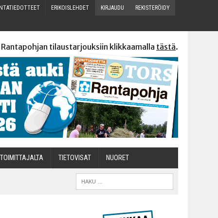
N­TA­TIE­DOT­TEET
ERI­KOIS­LEH­DET
KIR­JAU­DU
REKIS­TE­RÖI­DY
 Rantapohjan tilaustarjouksiin klikkaamalla
tästä
.
TOI­MIT­TA­JAL­TA
TIETOVISAT
NUO­RET