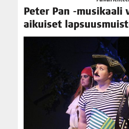
06.08.2026
|
TOI­VEI­DEN KOTI IISTÄ!
Peter Pan ‑musi­kaa­li va
06.08.2026
|
KII­MIN­KI­PÄI­VÄT JÄR­JES­TE­TÄÄN PERIN­TEI­TÄ KUNNIOIT
aikui­set lapsuusmuist