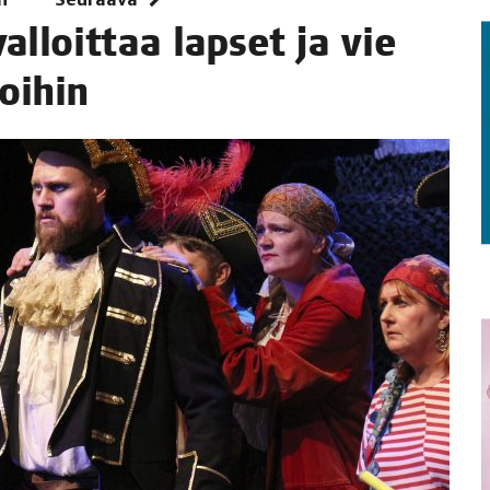
l­loit­taa lap­set ja vie
TAEN
oihin