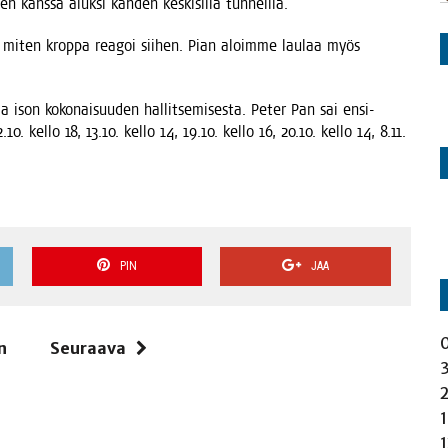
öi­den kans­sa aluk­si kah­den kes­ki­sil­lä tunneilla.
ja miten krop­pa rea­goi sii­hen. Pian aloim­me lau­laa myös
ja ison koko­nai­suu­den hal­lit­se­mi­ses­ta. Peter Pan sai ensi-
10. kel­lo 18, 13.10. kel­lo 14, 19.10. kel­lo 16, 20.10. kel­lo 14, 8.11.
PIN
JAA
n
Seuraava