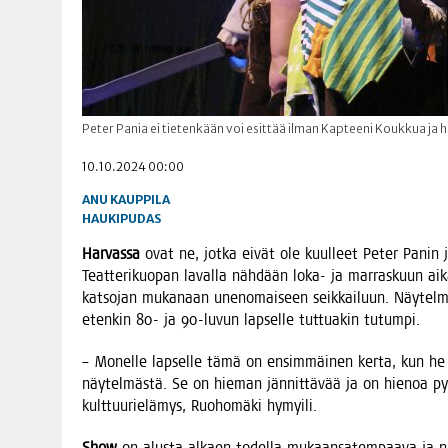
Peter Pania ei tietenkään voi esittää ilman Kapteeni Koukkua ja 
10.10.2024 00:00
ANU KAUPPILA
HAUKIPUDAS
Har­vas­sa
ovat ne, jot­ka eivät ole kuul­leet Peter Panin j
Teat­te­ri­kuo­pan laval­la näh­dään loka- ja mar­ras­kuun aika
kat­so­jan muka­naan unen­omai­seen seik­kai­luun. Näy­tel
eten­kin 80- ja 90-luvun lap­sel­le tut­tua­kin tutumpi.
– Monel­le lap­sel­le tämä on ensim­mäi­nen ker­ta, kun he k
näy­tel­mäs­tä. Se on hie­man jän­nit­tä­vää ja on hie­noa py
kult­tuu­rie­lä­mys, Ruo­ho­mä­ki hymyili.
Show
on alus­ta alkaen todel­la mukaan­sa­tem­paa­va ja näyt­te­