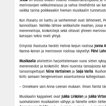
meri­ros­vo­jen vek­ku­li­mai­suus ja vah­va ilmeh­din­tä sai kat
vaik­ka tari­na poik­ke­aa­kin hie­man musi­kaa­lin tun­ne­tus­t
Kun ilta­sa­tu on luet­tu ja van­hem­mat ovat läh­te­neet, P
kan­noil­laan. Nelik­ko läh­tee seik­kai­lul­le maa­han, jos­sa 
meren­nei­to­ja, kro­ko­tii­le­jä sekä otta­vat yhteen meri­ros­v
kat­so­jan teki­si mie­li yhtyä.
Eri­tyis­tä ihas­tus­ta herät­ti Heli­nä-kei­jun roo­lis­sa
Jon­na A
Nan­na-koi­ran ja meri­ros­von roo­lis­sa näy­tel­lyt
Päi­vi Lah
Musi­kaa­lia
aloi­tet­tiin har­joit­te­le­maan vuo­si sit­ten syk
meren­nei­dot ja kro­ko­tii­lit. Moni nuo­ris­ta tans­si­jois­ta
tans­sin­opet­ta­jat
Nii­na Var­tiai­nen
ja
Sai­ja Vari­la
. Ruo­ho­
kiit­ti samaan hen­gen­ve­toon asian­tun­te­via kollegoitaan.
– Onnek­se­ni sain Anna-Lee­nan mukaan. Ilman hän­tä tämä 
Musi­kaa­lin kap­pa­leet ovat
Juk­ka Lin­ko­lan
ja
Juk­ka Vir­ta
suo­ma­lais­ten musi­kaa­lien vähyys ja hänel­le onkin tär­keä 