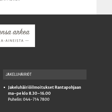
JAKE­LU­HÄI­RIÖT
Jakeluhäiriöilmoitukset Rantapohjaan
ma–pe klo 8.30–16.00
Puhelin: 044-714 7800