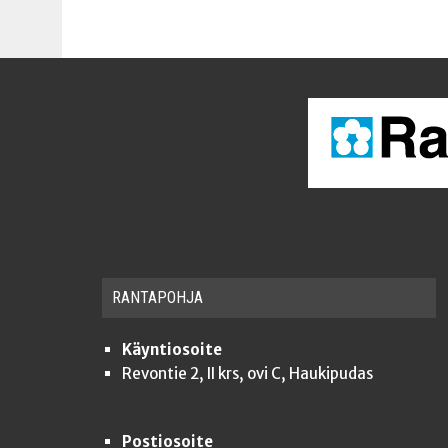
RAN­TA­POH­JA
Käyntiosoite
Revontie 2, II krs, ovi C, Haukipudas
Postiosoite