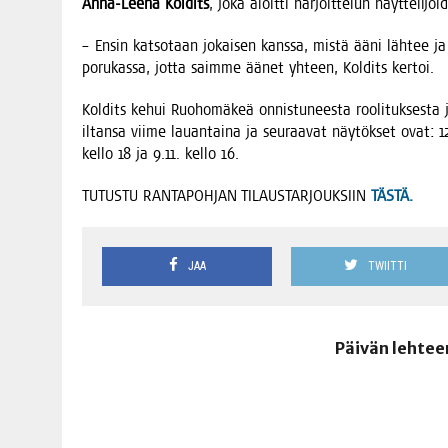
Anna-Lee­na Kol­dits
, joka aloit­ti har­joit­te­lun näyt­te­li­j
– Ensin kat­so­taan jokai­sen kans­sa, mis­tä ääni läh­tee 
poru­kas­sa, jot­ta saim­me äänet yhteen, Kol­dits kertoi.
Kol­dits kehui Ruo­ho­mä­keä onnis­tu­nees­ta roo­li­tuk­ses­ta 
iltan­sa vii­me lau­an­tai­na ja seu­raa­vat näy­tök­set ovat: 12.
kel­lo 18 ja 9.11. kel­lo 16.
TUTUSTU RANTAPOHJAN TILAUSTARJOUKSIIN
TÄSTÄ.
JAA
TWIITTI
Päivän lehtee