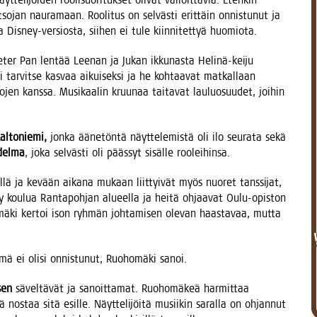
­so­jan nau­ra­maan. Roo­li­tus on sel­väs­ti erit­täin onnis­tu­nut ja
a Dis­ney-ver­sios­ta, sii­hen ei tule kiin­ni­tet­tyä huomiota.
eter Pan len­tää Lee­nan ja Jukan ikku­nas­ta Heli­nä-kei­ju
ei tar­vit­se kas­vaa aikui­sek­si ja he koh­taa­vat mat­kal­laan
o­jen kans­sa. Musi­kaa­lin kruu­naa tai­ta­vat lau­luo­suu­det, joi­hin
al­to­nie­mi,
jon­ka ääne­tön­tä näyt­te­le­mis­tä oli ilo seu­ra­ta sekä
­del­ma
, joka sel­väs­ti oli pääs­syt sisäl­le rooleihinsa.
­syl­lä ja kevään aika­na mukaan liit­tyi­vät myös nuo­ret tans­si­jat,
 käy kou­lua Ran­ta­poh­jan alu­eel­la ja hei­tä ohjaa­vat Oulu-opis­ton
mä­ki ker­toi ison ryh­män joh­ta­mi­sen ole­van haas­ta­vaa, mut­ta
ei oli­si onnis­tu­nut, Ruo­ho­mä­ki sanoi.
­sen
sävel­tä­vät ja sanoit­ta­mat. Ruo­ho­mä­keä har­mit­taa
nos­taa sitä esil­le. Näyt­te­li­jöi­tä musii­kin saral­la on ohjan­nut