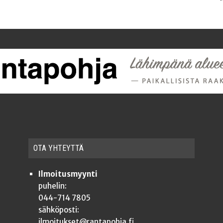
OTA YHTEYT­TÄ
Ilmoitusmyynti
puhelin:
044-714 7805
sähköposti:
ilmoitukset@rantapohja.fi