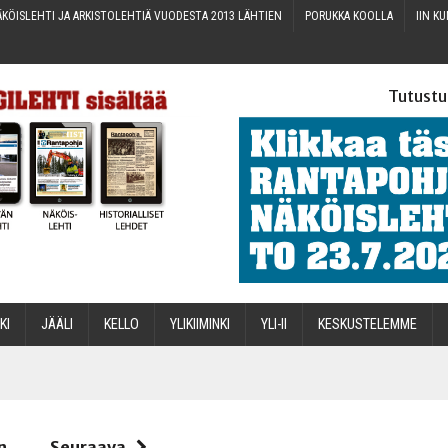
KÖIS­LEH­TI JA ARKIS­TO­LEH­TIÄ VUO­DES­TA 2013 LÄHTIEN
PORUK­KA KOOLLA
IIN KU
Tutustu
­KI
JÄÄ­LI
KEL­LO
YLI­KII­MIN­KI
YLI-II
KES­KUS­TE­LEM­ME
STA
n
Seuraava