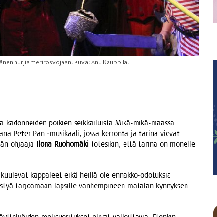
hänen hurjia merirosvojaan. Kuva: Anu Kauppila.
a kadon­nei­den poi­kien seik­kai­luis­ta Mikä-mikä-maas­sa.
­na Peter Pan ‑musi­kaa­li, jos­sa ker­ron­ta ja tari­na vie­vät
­män ohjaa­ja
Ilo­na Ruo­ho­mä­ki
tote­si­kin, että tari­na on monel­le
uu­le­vat kap­pa­leet eikä heil­lä ole ennak­ko-odo­tuk­sia
s­tyä tar­joa­maan lap­sil­le van­hem­pi­neen mata­lan kyn­nyk­sen
li­jöi­den roo­li­suo­ri­tuk­set oli­vat val­loit­ta­via. Eten­kin