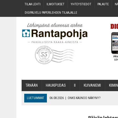
TILAA LEH­TI
ILMOI­TUK­SET
YHTEYS­TIE­DOT
PALAU­TE
NÄ
DIGI­PAL­VE­LU PAPE­RI­LEH­DEN TILAAJALLE
TÄNÄÄN
HAU­KI­PU­DAS
II
KUI­VA­NIE­MI
KII­MIN
LUETUIMMAT
06.08.2026
|
ONKS KAU­NOO NÄKYNY?
06.08.2026
|
MAKA­RO­NI­LAA­TI­KOL­LA ARKEEN
06.08.2026
|
OPIN­TOI­HIN KAN­SA­LAIS­OPIS­TOS­SA VOI SAA­DA AVUSTU
Päivän lehtee