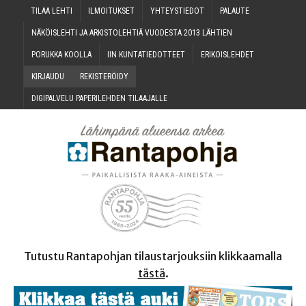
TILAA LEH­TI
ILMOI­TUK­SET
YHTEYS­TIE­DOT
PALAU­TE
NÄKÖIS­LEH­TI JA ARKIS­TO­LEH­TIÄ VUO­DES­TA 2013 LÄHTIEN
PORUK­KA KOOLLA
IIN KUN­TA­TIE­DOT­TEET
ERI­KOIS­LEH­DET
KIR­JAU­DU
REKIS­TE­RÖI­DY
DIGI­PAL­VE­LU PAPE­RI­LEH­DEN TILAAJALLE
Tutustu Rantapohjan tilaustarjouksiin klikkaamalla
tästä
.