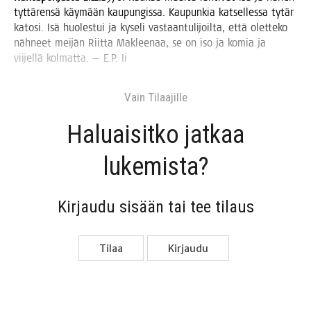
tyt­tä­ren­sä käy­mään kau­pun­gis­sa. Kau­pun­kia kat­sel­les­sa tytär
kato­si. Isä huo­les­tui ja kyse­li vas­taan­tu­li­joil­ta, että olet­te­ko
näh­neet mei­jän Riit­ta Maklee­naa, se on iso ja komia ja
vii­jel­lä kol­mat­ta. — E.P. Ii
Vain Tilaa­jil­le
Haluai­sit­ko jat­kaa
lukemista?
Kir­jau­du sisään tai tee tilaus
Tilaa
Kir­jau­du