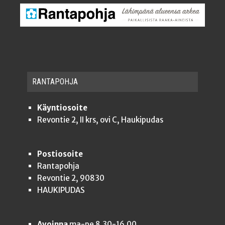
RAN­TA­POH­JA
Käyntiosoite
Revontie 2, II krs, ovi C, Haukipudas
Postiosoite
Rantapohja
Revontie 2, 90830
HAUKIPUDAS
Avoinna
ma-pe 8.30-16.00