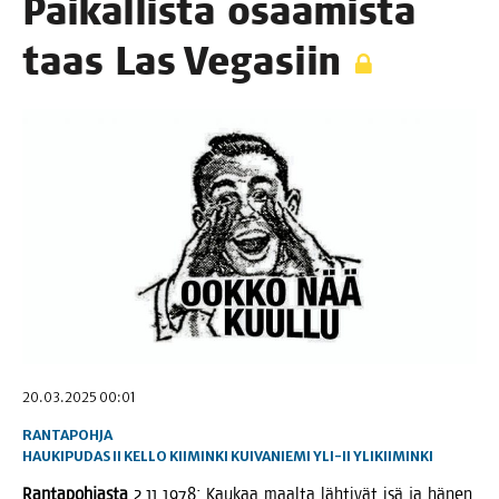
Pai­kal­lis­ta osaa­mis­ta
taas Las Vegasiin
20.03.2025 00:01
RANTAPOHJA
HAUKIPUDAS
II
KELLO
KIIMINKI
KUIVANIEMI
YLI-II
YLIKIIMINKI
Ran­ta­poh­jas­ta
2.11.1978: Kau­kaa maal­ta läh­ti­vät isä ja hänen