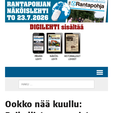
Ook­ko nää kuul­lu: