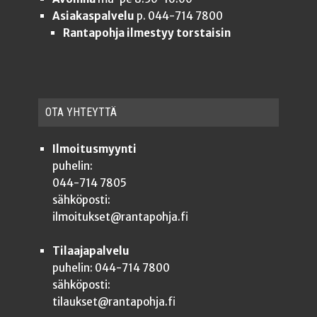
Asiakaspalvelu
p. 044-714 7800
Rantapohja ilmestyy torstaisin
OTA YHTEYT­TÄ
Ilmoitusmyynti
puhelin:
044-714 7805
sähköposti:
ilmoitukset@rantapohja.fi
Tilaajapalvelu
puhelin: 044-714 7800
sähköposti:
tilaukset@rantapohja.fi