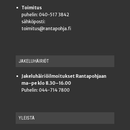
Toimitus
puhelin: 040-517 3842
sähköposti:
toimitus@rantapohja.fi
JAKE­LU­HÄI­RIÖT
Jakeluhäiriöilmoitukset Rantapohjaan
ma–pe klo 8.30–16.00
Puhelin: 044-714 7800
YLEISTÄ