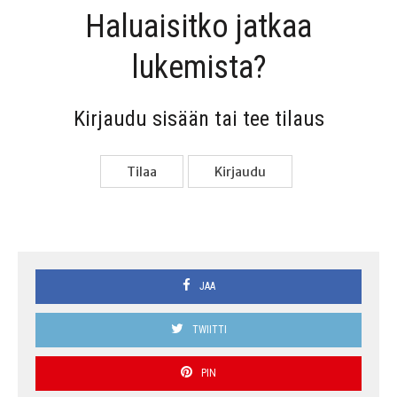
Haluai­sit­ko jat­kaa
lukemista?
Kir­jau­du sisään tai tee tilaus
Tilaa
Kir­jau­du
JAA
TWIITTI
PIN