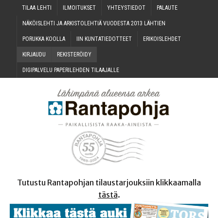
TILAA LEH­TI
ILMOI­TUK­SET
YHTEYS­TIE­DOT
PALAU­TE
NÄKÖIS­LEH­TI JA ARKIS­TO­LEH­TIÄ VUO­DES­TA 2013 LÄHTIEN
PORUK­KA KOOLLA
IIN KUN­TA­TIE­DOT­TEET
ERI­KOIS­LEH­DET
KIR­JAU­DU
REKIS­TE­RÖI­DY
DIGI­PAL­VE­LU PAPE­RI­LEH­DEN TILAAJALLE
Tutustu Rantapohjan tilaustarjouksiin klikkaamalla
tästä
.