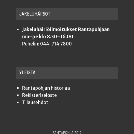
JAKE­LU­HÄI­RIÖT
Jakeluhäiriöilmoitukset Rantapohjaan
ma–pe klo 8.30–16.00
Puhelin: 044-714 7800
YLEISTÄ
Ran­ta­poh­jan historiaa
Rekis­te­ri­se­los­te
Tilauseh­dot
RANTAPOHJA 2017