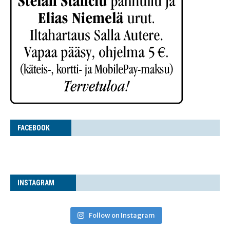
FACE­BOOK
INS­TA­GRAM
Follow on Instagram