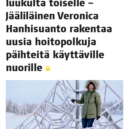
luu­kul­ta toi­sel­le –
Jää­li­läi­nen Vero­nica
Han­hi­suan­to raken­taa
uusia hoi­to­pol­ku­ja
päih­tei­tä käyt­tä­vil­le
nuorille