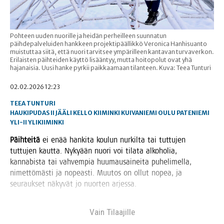
Pohteen uuden nuorille ja heidän perheilleen suunnatun
päihdepalveluiden hankkeen projektipäällikkö Veronica Hanhisuanto
muistuttaa siitä, että nuori tarvitsee ympärilleen kantavan turvaverkon.
Erilaisten päihteiden käyttö lisääntyy, mutta hoitopolut ovat yhä
hajanaisia. Uusi hanke pyrkii paikkaamaan tilanteen. Kuva: Teea Tunturi
02.02.2026 12:23
TEEA TUNTURI
HAUKIPUDAS
II
JÄÄLI
KELLO
KIIMINKI
KUIVANIEMI
OULU
PATENIEMI
YLI-II
YLIKIIMINKI
Päih­tei­tä
ei enää han­ki­ta kou­lun nur­kil­ta tai tut­tu­jen
tut­tu­jen kaut­ta. Nyky­ään nuo­ri voi tila­ta alko­ho­lia,
kan­na­bis­ta tai vah­vem­pia huu­mausai­nei­ta puhe­li­mel­la,
nimet­tö­mäs­ti ja nopeas­ti. Muu­tos on ollut nopea, ja
seu­rauk­set näky­vät jo nuor­ten arjessa.
Vain Tilaa­jil­le