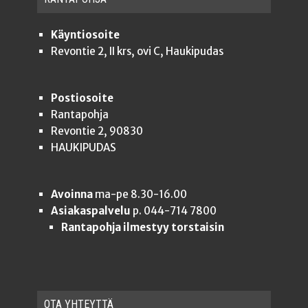
Käyntiosoite
Revontie 2, II krs, ovi C, Haukipudas
Postiosoite
Rantapohja
Revontie 2, 90830
HAUKIPUDAS
Avoinna
ma-pe 8.30-16.00
Asiakaspalvelu
p. 044-714 7800
Rantapohja ilmestyy torstaisin
OTA YHTEYT­TÄ