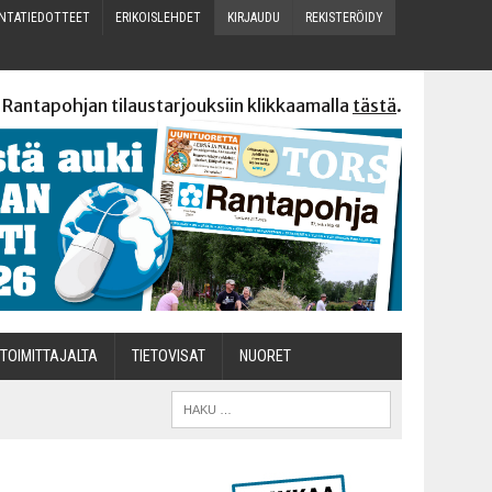
N­TA­TIE­DOT­TEET
ERI­KOIS­LEH­DET
KIR­JAU­DU
REKIS­TE­RÖI­DY
 Rantapohjan tilaustarjouksiin klikkaamalla
tästä
.
TOI­MIT­TA­JAL­TA
TIETOVISAT
NUO­RET