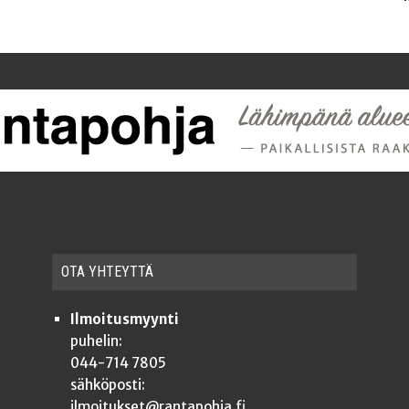
OTA YHTEYT­TÄ
Ilmoitusmyynti
puhelin:
044-714 7805
sähköposti:
ilmoitukset@rantapohja.fi