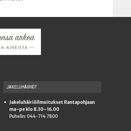
JAKE­LU­HÄI­RIÖT
Jakeluhäiriöilmoitukset Rantapohjaan
ma–pe klo 8.30–16.00
Puhelin: 044-714 7800