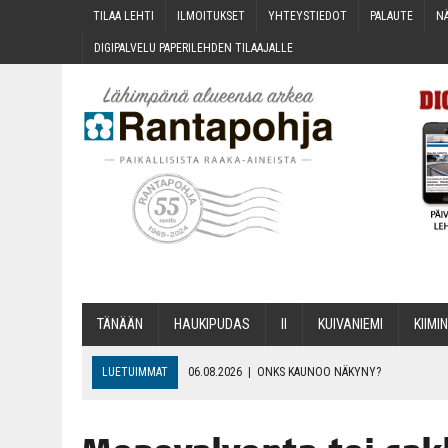
TILAA LEH­TI
ILMOI­TUK­SET
YHTEYS­TIE­DOT
PALAU­TE
NÄ
DIGI­PAL­VE­LU PAPE­RI­LEH­DEN TILAAJALLE
TÄNÄÄN
HAU­KI­PU­DAS
II
KUI­VA­NIE­MI
KII­MIN
LUETUIMMAT
06.08.2026
|
ONKS KAU­NOO NÄKYNY?
06.08.2026
|
MAKA­RO­NI­LAA­TI­KOL­LA ARKEEN
06.08.2026
|
OPIN­TOI­HIN KAN­SA­LAIS­OPIS­TOS­SA VOI SAA­DA AVUSTU