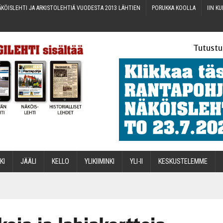
KÖIS­LEH­TI JA ARKIS­TO­LEH­TIÄ VUO­DES­TA 2013 LÄHTIEN
PORUK­KA KOOLLA
IIN KU
Tutustu
­KI
JÄÄ­LI
KEL­LO
YLI­KII­MIN­KI
YLI-II
KES­KUS­TE­LEM­ME
STA