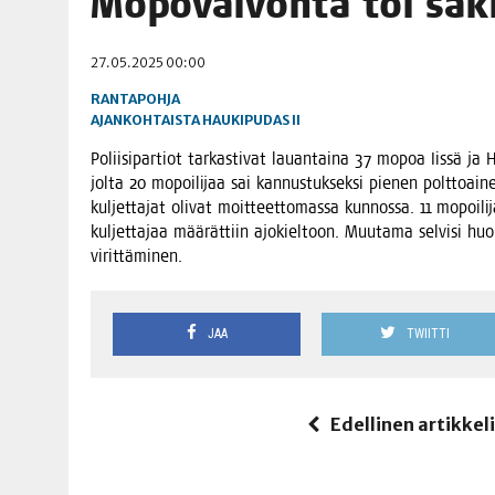
Mopo­val­von­ta toi sak­
06.08.2026
|
TOI­VEI­DEN KOTI IISTÄ!
27.05.2025 00:00
06.08.2026
|
KII­MIN­KI­PÄI­VÄT JÄR­JES­TE­TÄÄN PERIN­TEI­TÄ KUNNIOIT
RANTAPOHJA
AJANKOHTAISTA
HAUKIPUDAS
II
Polii­si­par­tiot tar­kas­ti­vat lau­an­tai­na 37 mopoa Iis­sä ja 
jol­ta 20 mopoi­li­jaa sai kan­nus­tuk­sek­si pie­nen polt­toai­ne
kul­jet­ta­jat oli­vat moit­teet­to­mas­sa kun­nos­sa. 11 mopoi­l
kul­jet­ta­jaa mää­rät­tiin ajo­kiel­toon. Muu­ta­ma sel­vi­si hu
virittäminen.
JAA
TWIITTI
Edellinen artikkel