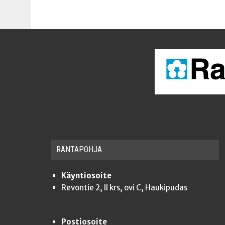
RAN­TA­POH­JA
Käyntiosoite
Revontie 2, II krs, ovi C, Haukipudas
Postiosoite