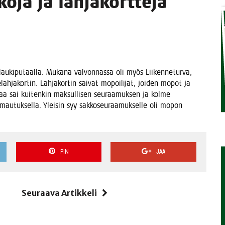
ko­ja ja lahjakortteja
TAEN
Hau­ki­pu­taal­la. Muka­na val­von­nas­sa oli myös Lii­ken­ne­tur­va,
­lah­ja­kor­tin. Lah­ja­kor­tin sai­vat mopoi­li­jat, joi­den mopot ja
i­jaa sai kui­ten­kin mak­sul­li­sen seu­raa­muk­sen ja kol­me
o­mau­tuk­sel­la. Ylei­sin syy sak­ko­seu­raa­muk­sel­le oli mopon
PIN
JAA
i
Seuraava Artikkeli