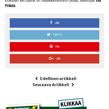
Elo­ku­van ker­to­ja­na on majak­ka­mes­ta­rin poi­ka, kalas­ta­ja
Esa
Pir­ko­la
.
JAA
TWIITTI
PIN
JAA
Edellinen artikkeli
Seuraava Artikkeli