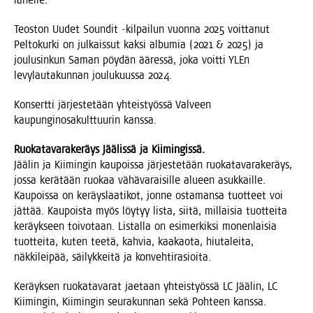
lähelle.
Teos­ton Uudet Soun­dit ‑kil­pai­lun vuon­na 2025 voit­ta­nut
Pel­to­kur­ki on jul­kais­sut kak­si albu­mia (2021 & 2025) ja
jou­lusin­kun Saman pöy­dän ääres­sä, joka voit­ti YLEn
levy­lau­ta­kun­nan jou­lu­kuus­sa 2024.
Kon­sert­ti jär­jes­te­tään yhteis­työs­sä Val­veen
kau­pun­gin­osa­kult­tuu­rin kanssa.
Ruo­ka­ta­va­ra­ke­räys Jää­lis­sä ja Kiimingissä.
Jää­lin ja Kii­min­gin kau­pois­sa jär­jes­te­tään ruo­ka­ta­va­ra­ke­räys,
jos­sa kerä­tään ruo­kaa vähä­va­rai­sil­le alu­een asuk­kail­le.
Kau­pois­sa on keräys­laa­ti­kot, jon­ne osta­man­sa tuot­teet voi
jät­tää. Kau­pois­ta myös löy­tyy lis­ta, sii­tä, mil­lai­sia tuot­tei­ta
keräyk­seen toi­vo­taan. Lis­tal­la on esi­mer­kik­si monen­lai­sia
tuot­tei­ta, kuten tee­tä, kah­via, kaa­kao­ta, hiu­ta­lei­ta,
näk­ki­lei­pää, säi­lyk­kei­tä ja konvehtirasioita.
Keräyk­sen ruo­ka­ta­va­rat jae­taan yhteis­työs­sä LC Jää­lin, LC
Kii­min­gin, Kii­min­gin seu­ra­kun­nan sekä Poh­teen kans­sa.