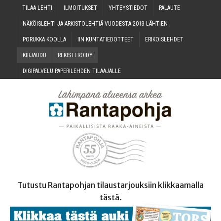
TILAA LEH­TI
ILMOI­TUK­SET
YHTEYS­TIE­DOT
PALAU­TE
NÄKÖIS­LEH­TI JA ARKIS­TO­LEH­TIÄ VUO­DES­TA 2013 LÄHTIEN
PORUK­KA KOOLLA
IIN KUN­TA­TIE­DOT­TEET
ERI­KOIS­LEH­DET
KIR­JAU­DU
REKIS­TE­RÖI­DY
DIGI­PAL­VE­LU PAPE­RI­LEH­DEN TILAAJALLE
Tutustu Rantapohjan tilaustarjouksiin klikkaamalla
tästä
.