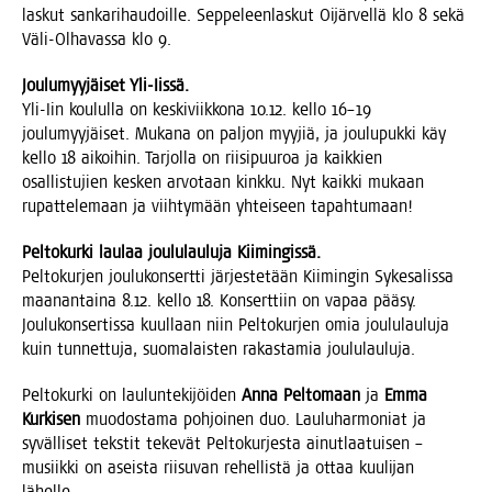
las­kut san­ka­ri­hau­doil­le. Sep­pe­leen­las­kut Oijär­vel­lä klo 8 sekä
Väli-Olha­vas­sa klo 9.
Jou­lu­myy­jäi­set Yli-Iissä.
Yli-Iin kou­lul­la on kes­ki­viik­ko­na 10.12. kel­lo 16–19
jou­lu­myy­jäi­set. Muka­na on pal­jon myy­jiä, ja jou­lu­puk­ki käy
kel­lo 18 aikoi­hin. Tar­jol­la on rii­si­puu­roa ja kaik­kien
osal­lis­tu­jien kes­ken arvo­taan kink­ku. Nyt kaik­ki mukaan
rupat­te­le­maan ja viih­ty­mään yhtei­seen tapahtumaan!
Pel­to­kur­ki lau­laa jou­lu­lau­lu­ja Kiimingissä.
Pel­to­kur­jen jou­lu­kon­sert­ti jär­jes­te­tään Kii­min­gin Syke­sa­lis­sa
maa­nan­tai­na 8.12. kel­lo 18. Kon­sert­tiin on vapaa pää­sy.
Jou­lu­kon­ser­tis­sa kuul­laan niin Pel­to­kur­jen omia jou­lu­lau­lu­ja
kuin tun­net­tu­ja, suo­ma­lais­ten rakas­ta­mia joululauluja.
Pel­to­kur­ki on lau­lun­te­ki­jöi­den
Anna Pel­to­maan
ja
Emma
Kur­ki­sen
muo­dos­ta­ma poh­joi­nen duo. Lau­lu­har­mo­niat ja
syväl­li­set teks­tit teke­vät Pel­to­kur­jes­ta ainut­laa­tui­sen –
musiik­ki on aseis­ta rii­su­van rehel­lis­tä ja ottaa kuu­li­jan