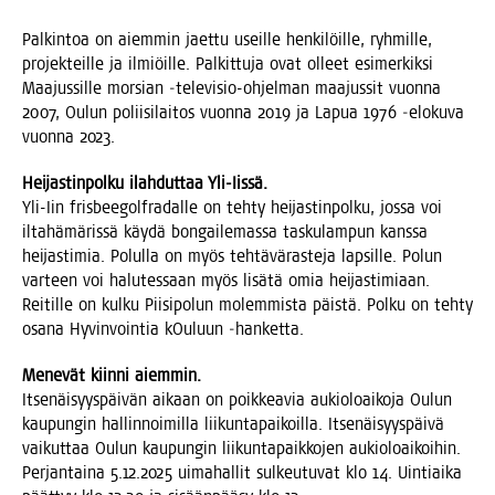
Pal­kin­toa on aiem­min jaet­tu useil­le hen­ki­löil­le, ryh­mil­le,
pro­jek­teil­le ja ilmiöil­le. Pal­kit­tu­ja ovat olleet esi­mer­kik­si
Maa­jus­sil­le mor­sian ‑tele­vi­sio-ohjel­man maa­jus­sit vuon­na
2007, Oulun polii­si­lai­tos vuon­na 2019 ja Lapua 1976 ‑elo­ku­va
vuon­na 2023.
Hei­jas­tin­pol­ku ilah­dut­taa Yli-Iissä.
Yli-Iin fris­bee­gol­fra­dal­le on teh­ty hei­jas­tin­pol­ku, jos­sa voi
ilta­hä­mä­ris­sä käy­dä bon­gai­le­mas­sa tas­ku­lam­pun kans­sa
hei­jas­ti­mia. Polul­la on myös teh­tä­vä­ras­te­ja lap­sil­le. Polun
var­teen voi halu­tes­saan myös lisä­tä omia hei­jas­ti­mi­aan.
Rei­til­le on kul­ku Pii­si­po­lun molem­mis­ta päis­tä. Pol­ku on teh­ty
osa­na Hyvin­voin­tia kOu­luun ‑han­ket­ta.
Mene­vät kiin­ni aiemmin.
Itse­näi­syys­päi­vän aikaan on poik­kea­via aukio­loai­ko­ja Oulun
kau­pun­gin hal­lin­noi­mil­la lii­kun­ta­pai­koil­la. Itse­näi­syys­päi­vä
vai­kut­taa Oulun kau­pun­gin lii­kun­ta­paik­ko­jen aukio­loai­koi­hin.
Per­jan­tai­na 5.12.2025 uima­hal­lit sul­keu­tu­vat klo 14. Uin­tiai­ka