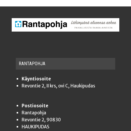
RAN­TA­POH­JA
Käyntiosoite
Revontie 2, II krs, ovi C, Haukipudas
Postiosoite
Rantapohja
Revontie 2, 90830
HAUKIPUDAS