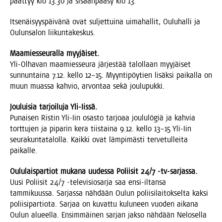
päät­tyy klo 13.30 ja sisään­pää­sy klo 13.
Itse­näi­syys­päi­vä­nä ovat sul­jet­tui­na uima­hal­lit, Oulu­hal­li ja
Oulun­sa­lon liikuntakeskus.
Maa­mies­seu­ral­la myyjäiset.
Yli-Olha­van maa­mies­seu­ra jär­jes­tää talol­laan myy­jäi­set
sun­nun­tai­na 7.12. kel­lo 12–15. Myyn­ti­pöy­tien lisäk­si pai­kal­la on
muun muas­sa kah­vio, arvon­taa sekä joulupukki.
Jou­lui­sia tar­joi­lu­ja Yli-Iissä.
Punai­sen Ris­tin Yli-Iin osas­to tar­jo­aa jou­lu­lö­giä ja kah­via
tort­tu­jen ja pipa­rin kera tiis­tai­na 9.12. kel­lo 13–15 Yli-Iin
seu­ra­kun­ta­ta­lol­la. Kaik­ki ovat läm­pi­mäs­ti ter­ve­tul­lei­ta
paikalle.
Oulu­lais­par­tiot muka­na uudes­sa Polii­sit 24/7 ‑tv-sar­jas­sa.
Uusi Polii­sit 24/7 ‑tele­vi­sio­sar­ja saa ensi-iltan­sa
tam­mi­kuus­sa. Sar­jas­sa näh­dään Oulun polii­si­lai­tok­sel­ta kak­si
polii­si­par­tio­ta. Sar­jaa on kuvat­tu kulu­neen vuo­den aika­na
Oulun alu­eel­la. Ensim­mäi­nen sar­jan jak­so näh­dään Nelo­sel­la