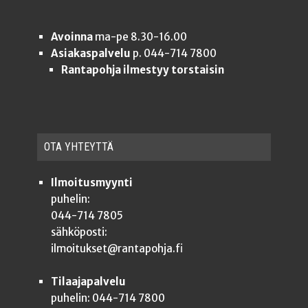
Avoinna
ma-pe 8.30-16.00
Asiakaspalvelu
p. 044-714 7800
Rantapohja ilmestyy torstaisin
OTA YHTEYT­TÄ
Ilmoitusmyynti
puhelin:
044-714 7805
sähköposti:
ilmoitukset@rantapohja.fi
Tilaajapalvelu
puhelin: 044-714 7800