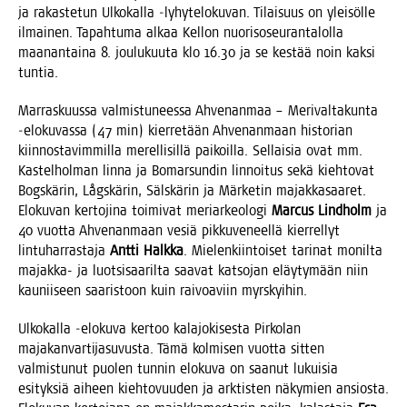
ja rakas­te­tun Ulko­kal­la ‑lyhy­te­lo­ku­van. Tilai­suus on ylei­söl­le
ilmai­nen. Tapah­tu­ma alkaa Kel­lon nuo­ri­so­seu­ran­ta­lol­la
maa­nan­tai­na 8. jou­lu­kuu­ta klo 16.30 ja se kes­tää noin kak­si
tuntia.
Mar­ras­kuus­sa val­mis­tu­nees­sa Ahve­nan­maa – Meri­val­ta­kun­ta
‑elo­ku­vas­sa (47 min) kier­re­tään Ahve­nan­maan his­to­rian
kiin­nos­ta­vim­mil­la merel­li­sil­lä pai­koil­la. Sel­lai­sia ovat mm.
Kas­tel­hol­man lin­na ja Bomar­sun­din lin­noi­tus sekä kieh­to­vat
Bogs­kä­rin, Lågs­kä­rin, Säls­kä­rin ja Mär­ke­tin majak­ka­saa­ret.
Elo­ku­van ker­to­ji­na toi­mi­vat meriar­keo­lo­gi
Marcus Lind­holm
ja
40 vuot­ta Ahve­nan­maan vesiä pik­ku­ve­neel­lä kier­rel­lyt
lin­tu­har­ras­ta­ja
Ant­ti Halk­ka
. Mie­len­kiin­toi­set tari­nat monil­ta
majak­ka- ja luot­si­saa­ril­ta saa­vat kat­so­jan eläy­ty­mään niin
kau­nii­seen saa­ris­toon kuin rai­voa­viin myrskyihin.
Ulko­kal­la ‑elo­ku­va ker­too kala­jo­ki­ses­ta Pir­ko­lan
maja­kan­var­ti­ja­su­vus­ta. Tämä kol­mi­sen vuot­ta sit­ten
val­mis­tu­nut puo­len tun­nin elo­ku­va on saa­nut lukui­sia
esi­tyk­siä aiheen kieh­to­vuu­den ja ark­tis­ten näky­mien ansios­ta.