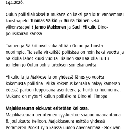
14.1.2026.
Oulun polii­si­lai­tok­sel­ta muka­na on kak­si par­tio­ta: van­hem­mat
kons­taa­pe­lit
Tuo­mas Säl­kiö
ja
Ruusa Tiai­nen
sekä
yli­kons­taa­pe­lit
Jar­mo Mak­ko­nen
ja
Sau­li Yli­kul­ju
Dino-
polii­si­koi­ran kanssa.
Tiai­nen ja Säl­kiö ovat vir­kaiäl­tään Oulun par­tiois­ta
nuo­rim­pia. Tiai­sel­la vir­kai­kää polii­sis­sa on noin kak­si vuot­ta ja
Säl­kiöl­lä lähes kuusi vuot­ta. Tiai­nen saat­taa olla tut­tu
joil­le­kin jo Oulun polii­si­lai­tok­sen somekanavilta.
Yli­kul­jul­la ja Mak­ko­sel­la on yhdes­sä lähes 50 vuot­ta
koke­mus­ta polii­si­na. Pit­kä koke­mus ken­täl­tä näkyy kame­ran
edes­sä par­tion lep­poi­sa­na asen­tee­na ja hurt­ti­na huu­mo­ri­na.
Muka­na on myös Yli­kul­jun polii­si­koi­ra Dino eli Timppa.
Majak­ka­seu­ran elo­ku­vat esi­te­tään Kellossa.
Majak­ka­seu­ran perin­tei­nen syys­kier­tue saa­puu maa­nan­tai­na
8. jou­lu­kuu­ta Kel­loon. Majak­ka­seu­ra esit­tää yhdes­sä
Perä­me­ren Poo­kit ry:n kans­sa uuden Ahve­nan­maa ‑elo­ku­van