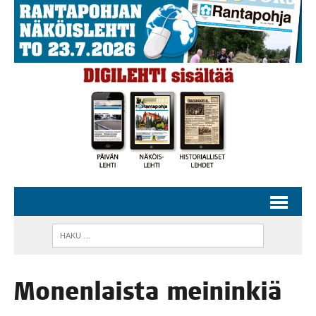
Monen­lais­ta meininkiä