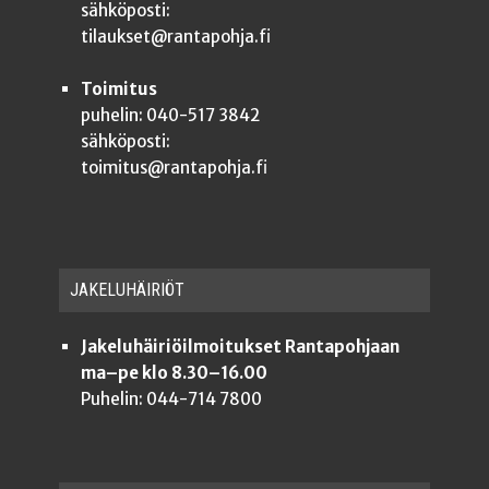
sähköposti:
tilaukset@rantapohja.fi
Toimitus
puhelin: 040-517 3842
sähköposti:
toimitus@rantapohja.fi
JAKE­LU­HÄI­RIÖT
Jakeluhäiriöilmoitukset Rantapohjaan
ma–pe klo 8.30–16.00
Puhelin: 044-714 7800