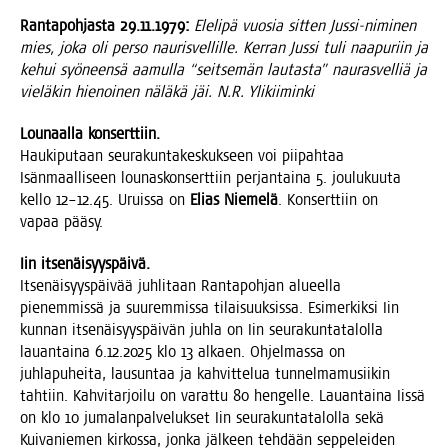
Ran­ta­poh­jas­ta 29.11.1979:
Ele­li­pä vuo­sia sit­ten Jus­si-nimi­nen
mies, joka oli per­so nau­ris­vel­lil­le. Ker­ran Jus­si tuli naa­pu­riin ja
kehui syö­neen­sä aamul­la “seit­se­män lau­tas­ta” nau­ras­vel­liä ja
vie­lä­kin hie­noi­nen nälä­kä jäi. N.R. Ylikiiminki
Lou­naal­la konserttiin.
Hau­ki­pu­taan seu­ra­kun­ta­kes­kuk­seen voi pii­pah­taa
Isän­maal­li­seen lou­nas­kon­sert­tiin per­jan­tai­na 5. jou­lu­kuu­ta
kel­lo 12–12.45. Uruis­sa on
Elias Nie­me­lä
. Kon­sert­tiin on
vapaa pääsy.
Iin itse­näi­syys­päi­vä.
Itse­näi­syys­päi­vää juh­li­taan Ran­ta­poh­jan alu­eel­la
pie­nem­mis­sä ja suu­rem­mis­sa tilai­suuk­sis­sa. Esi­mer­kik­si Iin
kun­nan itse­näi­syys­päi­vän juh­la on Iin seu­ra­kun­ta­ta­lol­la
lau­an­tai­na 6.12.2025 klo 13 alkaen. Ohjel­mas­sa on
juh­la­pu­hei­ta, lausun­taa ja kah­vit­te­lua tun­nel­ma­musii­kin
tah­tiin. Kah­vi­tar­joi­lu on varat­tu 80 hen­gel­le. Lau­an­tai­na Iis­sä
on klo 10 juma­lan­pal­ve­luk­set Iin seu­ra­kun­ta­ta­lol­la sekä
Kui­va­nie­men kir­kos­sa, jon­ka jäl­keen teh­dään sep­pe­lei­den