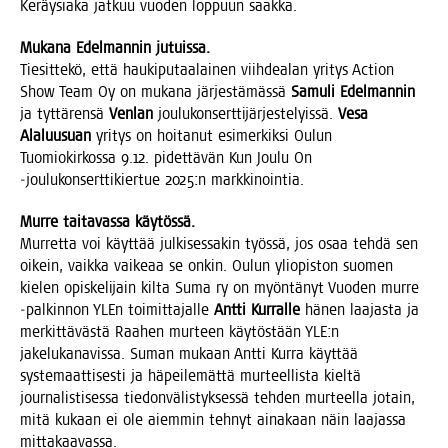
Keräy­sia­ka jat­kuu vuo­den lop­puun saakka.
Muka­na Edel­man­nin jutuissa.
Tie­sit­te­kö, että hau­ki­pu­taa­lai­nen viih­dea­lan yri­tys Action
Show Team Oy on muka­na jär­jes­tä­mäs­sä
Samu­li Edel­man­nin
ja tyt­tä­ren­sä
Ven­lan
jou­lu­kon­sert­ti­jär­jes­te­lyis­sä.
Vesa
Ala­luusuan
yri­tys on hoi­ta­nut esi­mer­kik­si Oulun
Tuo­mio­kir­kos­sa 9.12. pidet­tä­vän Kun Jou­lu On
‑jou­lu­kon­sert­ti­kier­tue 2025:n markkinointia.
Mur­re tai­ta­vas­sa käytössä.
Mur­ret­ta voi käyt­tää jul­ki­ses­sa­kin työs­sä, jos osaa teh­dä sen
oikein, vaik­ka vai­ke­aa se onkin. Oulun yli­opis­ton suo­men
kie­len opis­ke­li­jain kil­ta Suma ry on myön­tä­nyt Vuo­den mur­re
‑pal­kin­non YLEn toi­mit­ta­jal­le
Ant­ti Kur­ral­le
hänen laa­jas­ta ja
mer­kit­tä­väs­tä Raa­hen mur­teen käy­tös­tään YLE:n
jake­lu­ka­na­vis­sa. Suman mukaan Ant­ti Kur­ra käyt­tää
sys­te­maat­ti­ses­ti ja häpei­le­mät­tä mur­teel­lis­ta kiel­tä
jour­na­lis­ti­ses­sa tie­don­vä­lis­tyk­ses­sä teh­den mur­teel­la jotain,
mitä kukaan ei ole aiem­min teh­nyt aina­kaan näin laa­jas­sa
mittakaavassa.