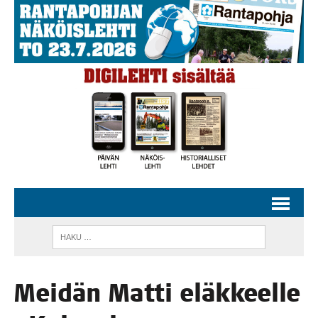
Mei­dän Mat­ti eläk­keel­le