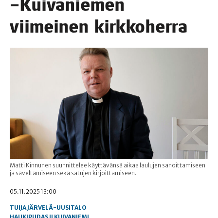
–Kui­va­nie­men
vii­mei­nen kirkkoherra
Matti Kinnunen suunnittelee käyttävänsä aikaa laulujen sanoittamiseen
ja säveltämiseen sekä satujen kirjoittamiseen.
05.11.2025 13:00
TUIJA JÄRVELÄ-UUSITALO
HAUKIPUDAS
II
KUIVANIEMI