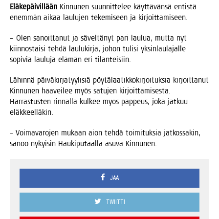
Elä­ke­päi­vil­lään
Kin­nu­nen suun­nit­te­lee käyt­tä­vän­sä entis­tä
enem­män aikaa lau­lu­jen teke­mi­seen ja kirjoittamiseen.
– Olen sanoit­ta­nut ja sävel­tä­nyt pari lau­lua, mut­ta nyt
kiin­nos­tai­si teh­dä lau­lu­kir­ja, johon tuli­si yksin­lau­la­jal­le
sopi­via lau­lu­ja elä­män eri tilanteisiin.
Lähin­nä päi­vä­kir­ja­tyy­li­siä pöy­tä­laa­tik­ko­kir­joi­tuk­sia kir­joit­ta­nut
Kin­nu­nen haa­vei­lee myös satu­jen kir­joit­ta­mi­ses­ta.
Har­ras­tus­ten rin­nal­la kul­kee myös pap­peus, joka jat­kuu
eläkkeelläkin.
– Voi­ma­va­ro­jen mukaan aion teh­dä toi­mi­tuk­sia jat­kos­sa­kin,
sanoo nykyi­sin Hau­ki­pu­taal­la asu­va Kinnunen.
JAA
TWIITTI