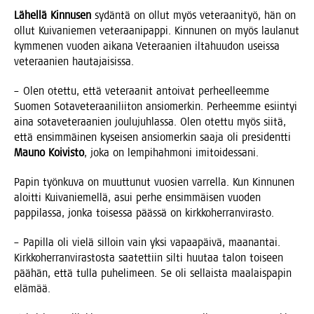
Lähel­lä Kin­nusen
sydän­tä on ollut myös vete­raa­ni­työ, hän on
ollut Kui­va­nie­men vete­raa­ni­pap­pi. Kin­nu­nen on myös lau­la­nut
kym­me­nen vuo­den aika­na Vete­raa­nien ilta­huu­don useis­sa
vete­raa­nien hautajaisissa.
– Olen otet­tu, että vete­raa­nit antoi­vat per­heel­leem­me
Suo­men Sota­ve­te­raa­ni­lii­ton ansio­mer­kin. Per­heem­me esiin­tyi
aina sota­ve­te­raa­nien jou­lu­juh­las­sa. Olen otet­tu myös sii­tä,
että ensim­mäi­nen kysei­sen ansio­mer­kin saa­ja oli pre­si­dent­ti
Mau­no Koi­vis­to
, joka on lem­pi­hah­mo­ni imitoidessani.
Papin työn­ku­va on muut­tu­nut vuo­sien var­rel­la. Kun Kin­nu­nen
aloit­ti Kui­va­nie­mel­lä, asui per­he ensim­mäi­sen vuo­den
pap­pi­las­sa, jon­ka toi­ses­sa pääs­sä on kirkkoherranvirasto.
– Papil­la oli vie­lä sil­loin vain yksi vapaa­päi­vä, maa­nan­tai.
Kirk­ko­her­ran­vi­ras­tos­ta saa­tet­tiin sil­ti huu­taa talon toi­seen
pää­hän, että tul­la puhe­li­meen. Se oli sel­lais­ta maa­lais­pa­pin
elämää.