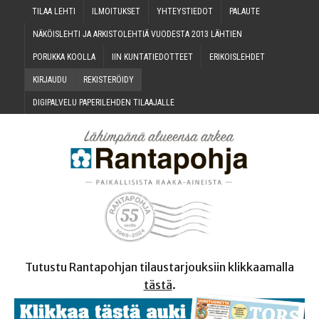
TILAA LEH­TI
ILMOI­TUK­SET
YHTEYS­TIE­DOT
PALAU­TE
NÄKÖIS­LEH­TI JA ARKIS­TO­LEH­TIÄ VUO­DES­TA 2013 LÄHTIEN
PORUK­KA KOOLLA
IIN KUN­TA­TIE­DOT­TEET
ERI­KOIS­LEH­DET
KIR­JAU­DU
REKIS­TE­RÖI­DY
DIGI­PAL­VE­LU PAPE­RI­LEH­DEN TILAAJALLE
Tutustu Rantapohjan tilaustarjouksiin klikkaamalla
tästä
.