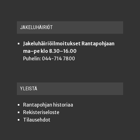
JAKE­LU­HÄI­RIÖT
Jakeluhäiriöilmoitukset Rantapohjaan
ma–pe klo 8.30–16.00
Puhelin: 044-714 7800
YLEISTÄ
Ran­ta­poh­jan historiaa
Rekis­te­ri­se­los­te
Tilauseh­dot