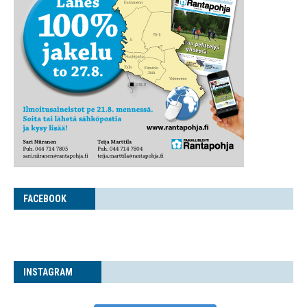
FACE­BOOK
INS­TA­GRAM