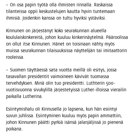
– On osa papin työ­tä olla ihmis­ten rin­nal­la. Ras­kais­sa
tilan­teis­sa oppii kes­kus­te­lu­jen kaut­ta hyvin tun­te­maan
ihmi­siä. Joi­den­kin kans­sa on tul­tu hyvik­si ystäviksi.
Kin­nu­nen on jär­jes­tä­nyt koko seu­ra­kun­nan alu­eel­la
kou­lu­lais­kin­ke­rei­tä, johon kuu­luu kin­ke­ri­näy­tel­mä. Pää­roo­lis­sa
on ollut itse Kin­nu­nen. Hänet on toi­si­naan näh­ty myös
muis­sa seu­ra­kun­nan tilai­suuk­sis­sa näyt­te­li­jän tai imi­taat­to­rin
rooleissa.
– Suo­men täyt­täes­sä sata vuot­ta meil­lä oli esi­tys, jos­sa
tasa­val­lan pre­si­den­tit vai­moi­neen kävi­vät tuo­mas­sa
ter­veh­dyk­sen. Minä olin tuo pre­si­dent­ti. Luth­te­rin 500-
vuo­tis­vuon­na sivu­ky­lil­lä jär­jes­te­tyis­sä Lut­her-illois­sa vie­rai­lin
pai­kal­la Lutherina.
Esiin­ty­mis­ha­lu oli Kin­nusel­la jo lap­se­na, kun hän esiin­tyi
suvun juh­lis­sa. Esiin­ty­mi­nen kuu­luu myös papin ammat­tiin,
johon Kin­nu­nen päät­ti pyr­kiä isän­sä jalan­jäl­jis­sä jo pie­ne­nä
poikana.