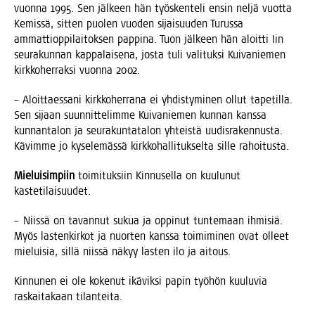
vuon­na 1995. Sen jäl­keen hän työs­ken­te­li ensin nel­jä vuot­ta
Kemis­sä, sit­ten puo­len vuo­den sijai­suu­den Turus­sa
ammat­tiop­pi­lai­tok­sen pap­pi­na. Tuon jäl­keen hän aloit­ti Iin
seu­ra­kun­nan kap­pa­lai­se­na, jos­ta tuli vali­tuk­si Kui­va­nie­men
kirk­ko­her­rak­si vuon­na 2002.
– Aloit­taes­sa­ni kirk­ko­her­ra­na ei yhdis­ty­mi­nen ollut tape­til­la.
Sen sijaan suun­nit­te­lim­me Kui­va­nie­men kun­nan kans­sa
kun­nan­ta­lon ja seu­ra­kun­ta­ta­lon yhteis­tä uudis­ra­ken­nus­ta.
Kävim­me jo kyse­le­mäs­sä kirk­ko­hal­li­tuk­sel­ta sil­le rahoitusta.
Mie­lui­sim­piin
toi­mi­tuk­siin Kin­nusel­la on kuu­lu­nut
kastetilaisuudet.
– Niis­sä on tavan­nut sukua ja oppi­nut tun­te­maan ihmi­siä.
Myös las­ten­kir­kot ja nuor­ten kans­sa toi­mi­mi­nen ovat olleet
mie­lui­sia, sil­lä niis­sä näkyy las­ten ilo ja aitous.
Kin­nu­nen ei ole koke­nut ikä­vik­si papin työ­hön kuu­lu­via
ras­kai­ta­kaan tilanteita.