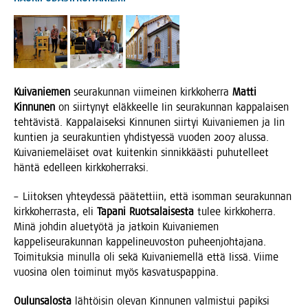
Kui­va­nie­men
seu­ra­kun­nan vii­mei­nen kirk­ko­her­ra
Mat­ti
Kin­nu­nen
on siir­ty­nyt eläk­keel­le Iin seu­ra­kun­nan kap­pa­lai­sen
teh­tä­vis­tä. Kap­pa­lai­sek­si Kin­nu­nen siir­tyi Kui­va­nie­men ja Iin
kun­tien ja seu­ra­kun­tien yhdis­tyes­sä vuo­den 2007 alus­sa.
Kui­va­nie­me­läi­set ovat kui­ten­kin sin­nik­kääs­ti puhu­tel­leet
hän­tä edel­leen kirkkoherraksi.
– Lii­tok­sen yhtey­des­sä pää­tet­tiin, että isom­man seu­ra­kun­nan
kirk­ko­her­ras­ta, eli
Tapa­ni Ruot­sa­lai­ses­ta
tulee kirk­ko­her­ra.
Minä joh­din alue­työ­tä ja jat­koin Kui­va­nie­men
kap­pe­li­seu­ra­kun­nan kap­pe­li­neu­vos­ton puheen­joh­ta­ja­na.
Toi­mi­tuk­sia minul­la oli sekä Kui­va­nie­mel­lä että Iis­sä. Vii­me
vuo­si­na olen toi­mi­nut myös kasvatuspappina.
Oulun­sa­los­ta
läh­töi­sin ole­van Kin­nu­nen val­mis­tui papik­si