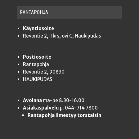
RAN­TA­POH­JA
Käyntiosoite
Revontie 2, II krs, ovi C, Haukipudas
Postiosoite
Rantapohja
Revontie 2, 90830
HAUKIPUDAS
Avoinna
ma-pe 8.30-16.00
Asiakaspalvelu
p. 044-714 7800
Rantapohja ilmestyy torstaisin