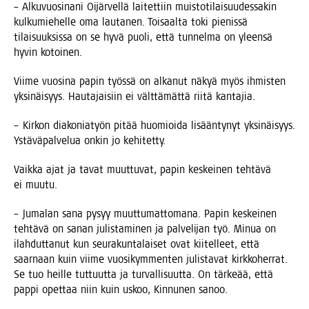
– Alku­vuo­si­na­ni Oijär­vel­lä lai­tet­tiin muis­to­ti­lai­suu­des­sa­kin
kul­ku­mie­hel­le oma lau­ta­nen. Toi­saal­ta toki pie­nis­sä
tilai­suuk­sis­sa on se hyvä puo­li, että tun­nel­ma on yleen­sä
hyvin kotoinen.
Vii­me vuo­si­na papin työs­sä on alka­nut näkyä myös ihmis­ten
yksi­näi­syys. Hau­ta­jai­siin ei vält­tä­mät­tä rii­tä kantajia.
– Kir­kon dia­ko­nia­työn pitää huo­mioi­da lisään­ty­nyt yksi­näi­syys.
Ystä­vä­pal­ve­lua onkin jo kehitetty.
Vaik­ka ajat ja tavat muut­tu­vat, papin kes­kei­nen teh­tä­vä
ei muutu.
– Juma­lan sana pysyy muut­tu­mat­to­ma­na. Papin kes­kei­nen
teh­tä­vä on sanan julis­ta­mi­nen ja pal­ve­li­jan työ. Minua on
ilah­dut­ta­nut kun seu­ra­kun­ta­lai­set ovat kii­tel­leet, että
saar­naan kuin vii­me vuo­si­kym­men­ten julis­ta­vat kirk­ko­her­rat.
Se tuo heil­le tut­tuut­ta ja tur­val­li­suut­ta. On tär­ke­ää, että
pap­pi opet­taa niin kuin uskoo, Kin­nu­nen sanoo.