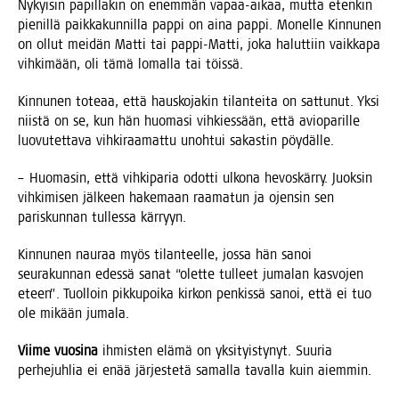
Nykyi­sin papil­la­kin on enem­män vapaa-aikaa, mut­ta eten­kin
pie­nil­lä paik­ka­kun­nil­la pap­pi on aina pap­pi. Monel­le Kin­nu­nen
on ollut mei­dän Mat­ti tai pap­pi-Mat­ti, joka halut­tiin vaik­ka­pa
vih­ki­mään, oli tämä lomal­la tai töissä.
Kin­nu­nen tote­aa, että haus­ko­ja­kin tilan­tei­ta on sat­tu­nut. Yksi
niis­tä on se, kun hän huo­ma­si vih­kies­sään, että avio­pa­ril­le
luo­vu­tet­ta­va vih­ki­raa­mat­tu unoh­tui sakas­tin pöydälle.
– Huo­ma­sin, että vih­ki­pa­ria odot­ti ulko­na hevos­kär­ry. Juok­sin
vih­ki­mi­sen jäl­keen hake­maan raa­ma­tun ja ojen­sin sen
paris­kun­nan tul­les­sa kärryyn.
Kin­nu­nen nau­raa myös tilan­teel­le, jos­sa hän sanoi
seu­ra­kun­nan edes­sä sanat “olet­te tul­leet juma­lan kas­vo­jen
eteen”. Tuol­loin pik­ku­poi­ka kir­kon pen­kis­sä sanoi, että ei tuo
ole mikään jumala.
Vii­me vuo­si­na
ihmis­ten elä­mä on yksi­tyis­ty­nyt. Suu­ria
per­he­juh­lia ei enää jär­jes­te­tä samal­la taval­la kuin aiemmin.